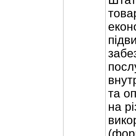
това
екон
підв
забе
посл
внут
та о
на р
вико
(фор