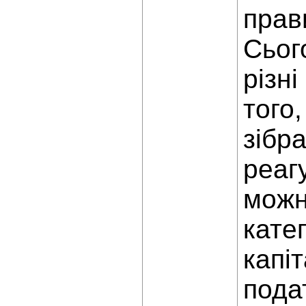
прав
Сьог
різн
того
зібр
реаг
можн
катег
капі
пода