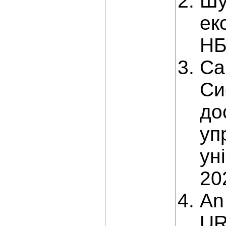
Шу
ек
НБ
Са
Си
до
уп
ун
20
An
UR