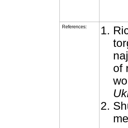
References:
Ri
tor
na
of 
wo
Uk
Sh
me