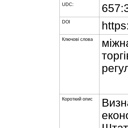
UDC:
657:
DOI
https
Ключові слова
міжн
торгі
регу
Короткий опис
Визн
екон
Штат