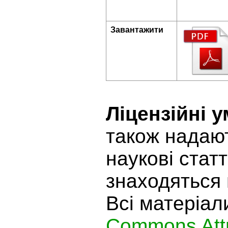
Завантажити
Ліцензійні 
також надают
наукові статт
знаходяться 
Всі матеріал
Commons Attr