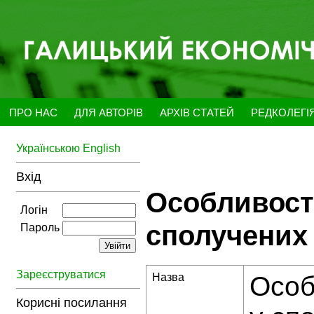
ПРО НАС
ДЛЯ АВТОРІВ
АРХІВ СТАТЕЙ
РЕДКОЛЕГІ
Українською
English
Вхід
Особливості
Логін
сполучених
Пароль
Зареєструватися
Назва
Особ
Корисні посилання