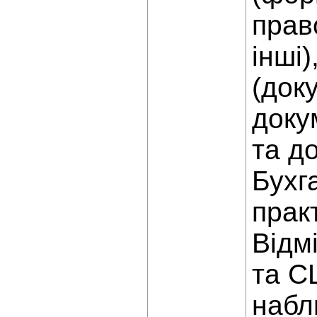
прав
інші)
(док
доку
та д
Бухг
практ
Відм
та С
набл