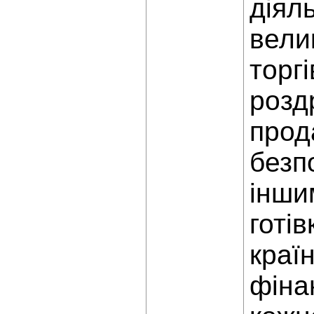
діяль
вели
торг
роздр
прод
безп
інши
готів
краї
фіна