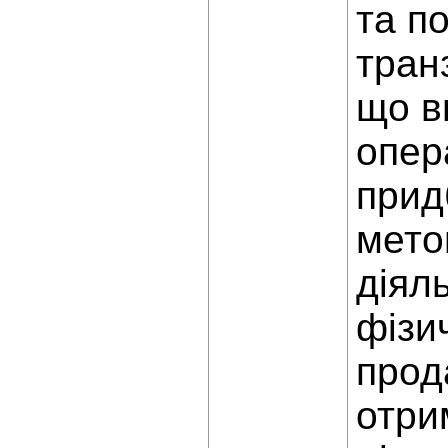
та п
транз
що в
опера
прид
мето
діял
фізич
прод
отри