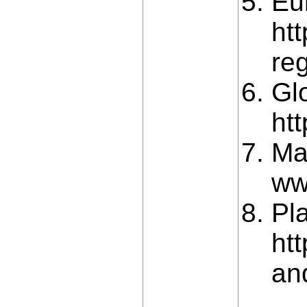
Eu
htt
reg
Gl
htt
Ma
ww
Pl
ht
an