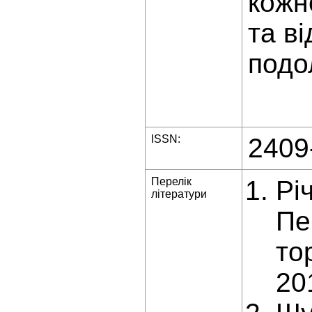
кожн
та в
подо
ISSN:
2409
Перелік
Рі
літератури
Пе
то
20