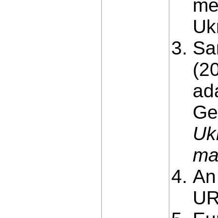
me
Ukr
Sa
(2
ada
Ge
Uk
ma
An
UR