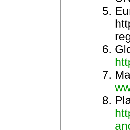
Eu
htt
reg
Gl
ht
Ma
ww
Pl
ht
an