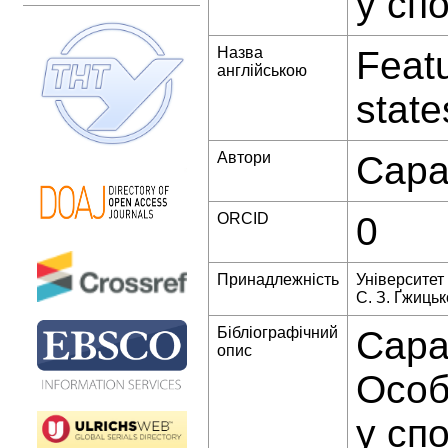
у сп
Назва
Featu
англійською
state
Автори
Сара
ORCID
0
Принадлежність
Університет
С. З. Ґжицьк
Бібліографічний
Сара
опис
Особ
у сп