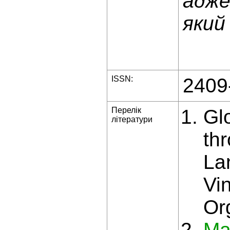
адже
який
ISSN:
2409
Перелік
Gl
літератури
th
La
Vin
Or
Ma