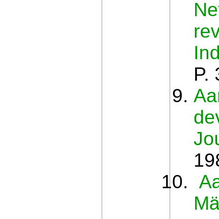
Ne
re
In
P.
Aa
de
Jo
19
Aa
Mä