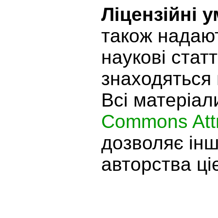
Ліцензійні 
також надают
наукові статт
знаходяться 
Всі матеріал
Commons Attr
дозволяє ін
авторства ціє