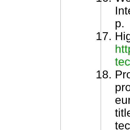
Int
p.
Hi
ht
te
Pro
pr
eu
ti
te