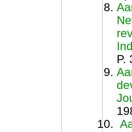
Aa
Ne
re
In
P.
Aa
de
Jo
19
Aa