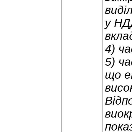
виді
у НД
вкла
4) ч
5) ч
що е
висо
Відп
виок
пока