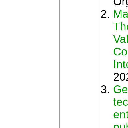
Or
Ma
Th
Va
Co
In
20
Gei
tec
en
pub