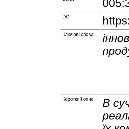
005:
DOI
https
Ключові слова
інно
прод
Короткий опис
В су
реал
їх к