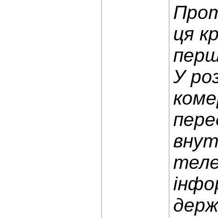
Прот
ця к
перш
У роз
коме
пере
внут
теле
інфо
держ