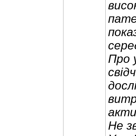
висо
пате
пока
сере
Про 
свід
досл
витр
акти
Не
з