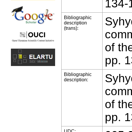
134-
Bibliographic
Syhyd
description
(trans):
comme
of th
pp. 
Bibliographic
Syhyd
description:
comme
of th
pp. 
UDC: