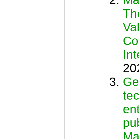
Th
Va
Co
In
20
Gei
tec
en
pub
Ma