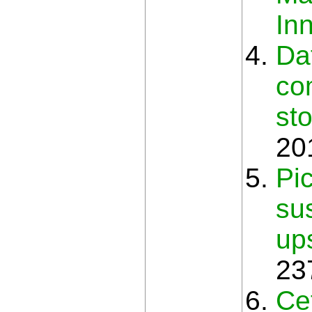
In
Da
co
st
20
Pi
sus
up
23
Ce