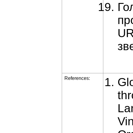
Го
пр
UR
зв
References:
Gl
th
La
Vin