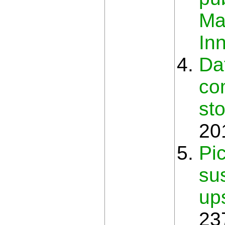
Ma
In
Da
co
st
20
Pi
sus
up
23