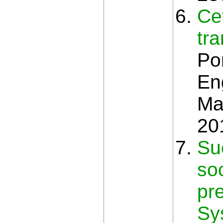
Ce
tra
Po
En
Ma
20
Su
so
pre
Sy