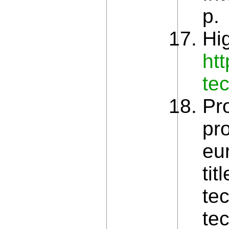
p.
Hi
ht
te
Pro
pr
eu
ti
te
te