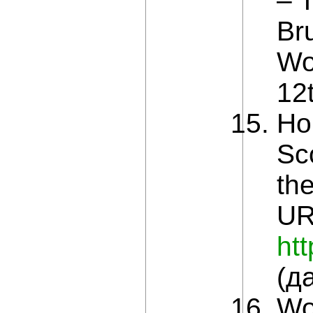
– 
Br
Wor
12t
Ho
Sc
th
UR
ht
(д
Wo