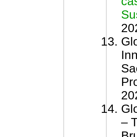
ca
Su
20
Gl
In
Sa
Pro
20
Gl
– 
Br