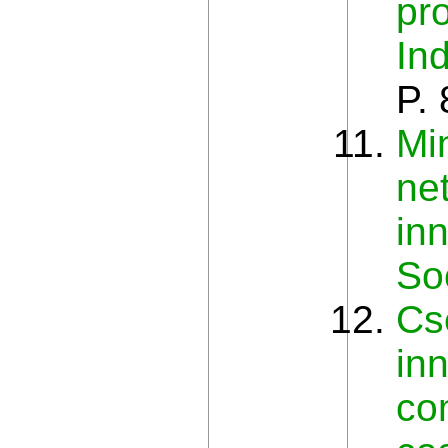
pr
In
P.
Mi
ne
inn
So
Cs
in
co