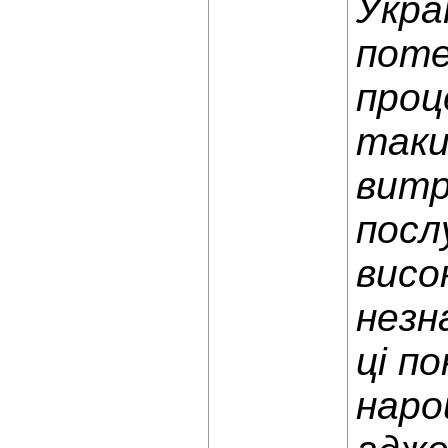
Укра
поте
проц
таки
витр
посл
висо
незн
ці п
наро