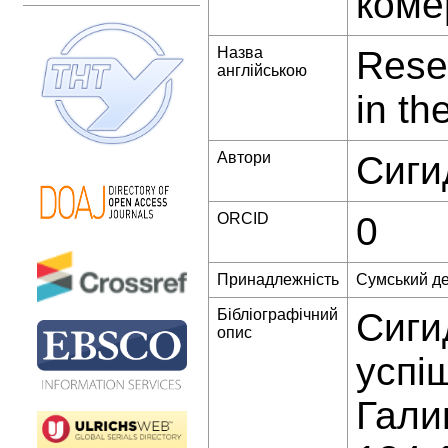
комер
Назва
Rese
англійською
in th
Автори
Сиги
ORCID
0
Принадлежність
Сумський де
Бібліографічний
Сиги
опис
успіш
Гали