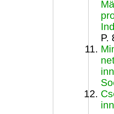
Mä
pr
In
P.
Mi
ne
inn
So
Cs
in