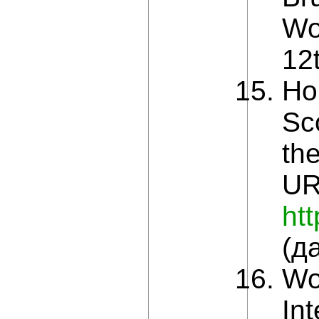
Wor
12t
Ho
Sc
th
UR
ht
(д
Wo
Int