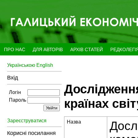
ПРО НАС
ДЛЯ АВТОРІВ
АРХІВ СТАТЕЙ
РЕДКОЛЕГІ
Українською
English
Вхід
Дослідження
Логін
країнах світ
Пароль
Зареєструватися
Назва
Досл
Корисні посилання