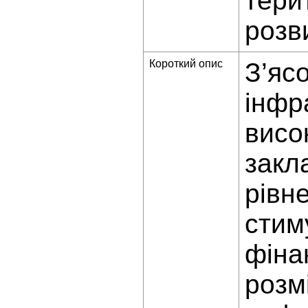
тери
розв
Короткий опис
З’яс
інфр
висо
закл
рівн
стим
фіна
розм