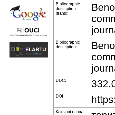
Bibliographic
Benov
description
(trans):
commu
journ
Bibliographic
Benov
description:
commu
journ
UDC:
332.
DOI
https
Ключові слова