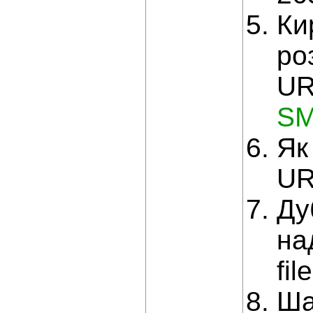
Ки
ро
UR
SM
Як
UR
Ду
на
fi
Ша