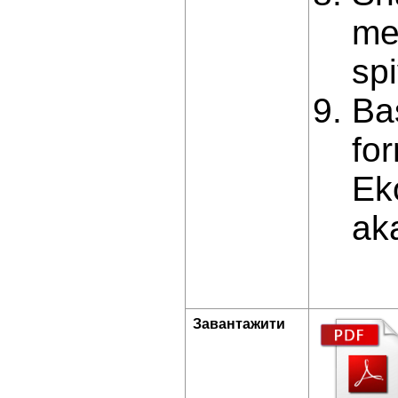
me
sp
Ba
for
Ek
ak
Завантажити