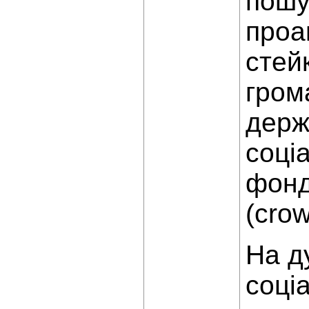
пошу
проа
стей
гром
держ
соці
фонд
(crow
На д
соці