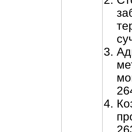
за
те
су
Ад
ме
мо
26
Ко
пр
26