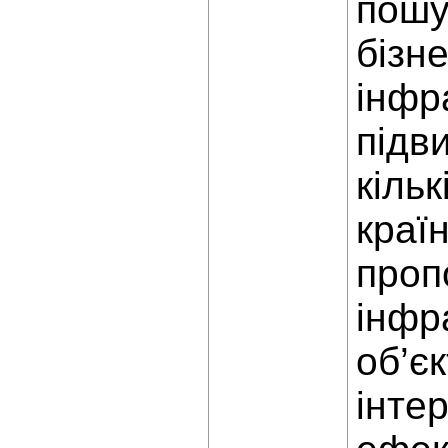
пошу
бізн
інфр
підв
кіль
краї
проп
інфр
об’є
інтер