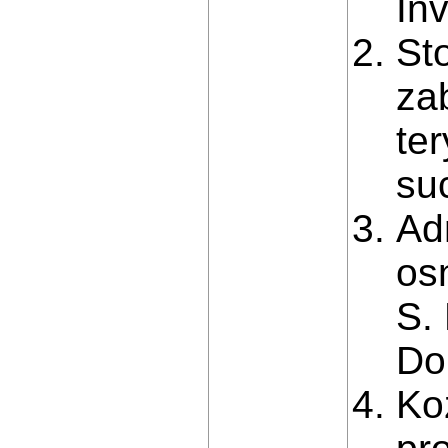
Inv
St
za
te
su
Ad
os
S. 
Do
Ko