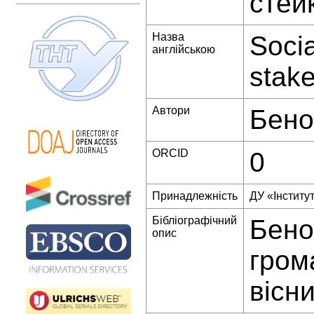
стей
Назва
Socia
англійською
stak
Автори
Бено
ORCID
0
Принадлежність
ДУ «Інститут
Бібліографічний
Бено
опис
гром
вісни