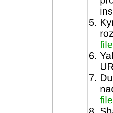
pr
in
Ky
roz
fi
Ya
UR
Du
na
fi
Sh