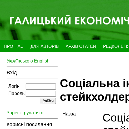
ПРО НАС
ДЛЯ АВТОРІВ
АРХІВ СТАТЕЙ
РЕДКОЛЕГІ
Українською
English
Вхід
Соціальна і
Логін
стейкхолде
Пароль
Зареєструватися
Назва
Соці
Корисні посилання