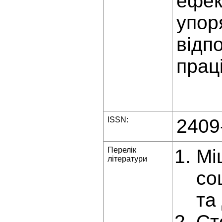
ефек
упор
відп
праці
ISSN:
2409
Перелік
Мі
літератури
со
та
Cт