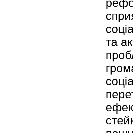
рефо
спри
соці
та а
проб
гром
соці
пере
ефек
стей