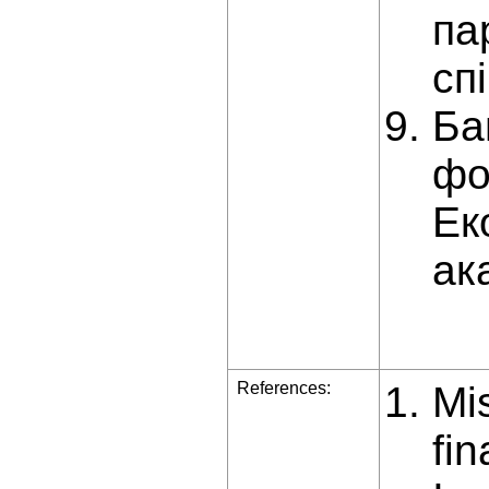
па
сп
Ба
фо
Ек
ак
References:
Mi
fin