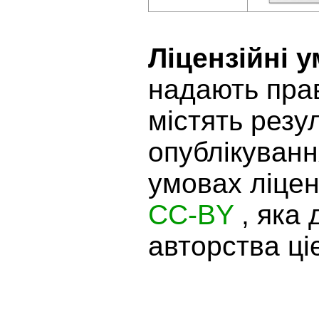
Ліцензійні 
надають прав
містять резу
опублікуванн
умовах ліцен
CC-BY
, яка
авторства ціє