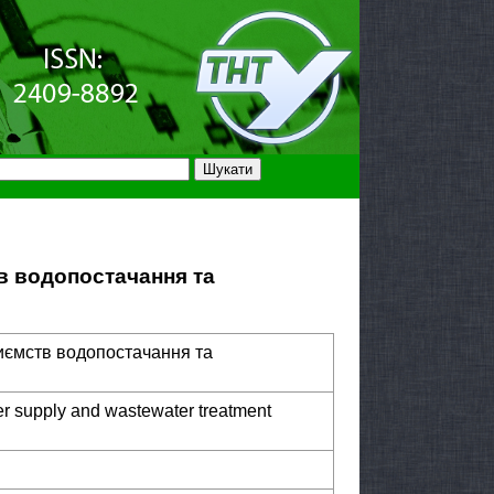
в водопостачання та
иємств водопостачання та
ter supply and wastewater treatment