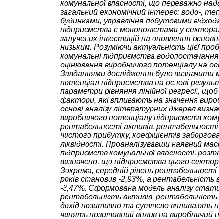
комунальної власності, що переважно над
загальний економічний інтерес: водо-, теп
будинками, управління побутовими відход
підприємства є монополістами у секторах 
залучених інвестицій на оновлення основн
низьким. Розуміючи актуальність цієї про
комунальні підприємства водопостачання
оцінювання виробничого потенціалу на осн
Завданнями дослідження було визначити м
потенціал підприємства на основі резуль
параметри рівняння лінійної регресії, щ
фактори, які впливають на значення виро
основі аналізу літературних джерел визна
виробничого потенціалу підприємств кому
рентабельності активів, рентабельності
чистого прибутку, коефіцієнтів заборгов
ліквідності. Проаналізувавши наявний м
підприємств комунальної власності, розт
визначено, що підприємства цього секто
Зокрема, середній рівень рентабельності
років становив -2,93%, а рентабельність 
-3,47%. Сформована модель аналізу стат
рентабельність активів, рентабельність
дохід позитивно та суттєво впливають на
чинять позитивний вплив на виробничий п