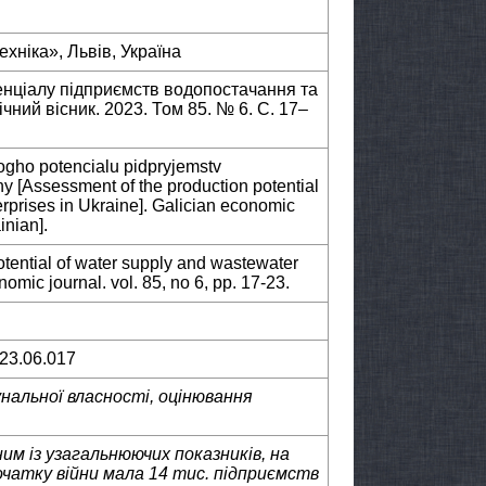
хніка», Львів, Україна
енціалу підприємств водопостачання та
ний вісник. 2023. Том 85. № 6. С. 17–
ogho potencialu pidpryjemstv
 [Assessment of the production potential
rprises in Ukraine]. Galician economic
inian].
otential of water supply and wastewater
omic journal. vol. 85, no 6, pp. 17-23.
023.06.017
нальної власності, оцінювання
м із узагальнюючих показників, на
очатку війни мала 14 тис. підприємств