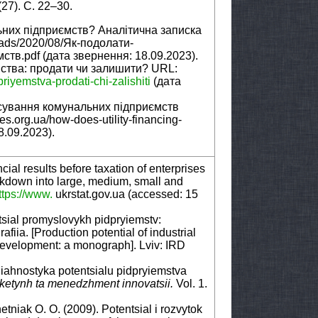
27). С. 22–30.
них підприємств? Аналітична записка
loads/2020/08/Як-подолати-
тв.pdf (дата звернення: 18.09.2023).
ства: продати чи залишити? URL:
priyemstva
-
prodati
-
chi
-
zalishiti
(дата
сування комунальних підприємств
s.org.ua/how-does-utility-financing-
8.09.2023).
cial results before taxation of enterprises
eakdown into large, medium, small and
ttps://www
.
ukrstat.gov.ua (accessed: 15
tsial promyslovykh pidpryiemstv:
iia. [Production potential of industrial
development: a monograph]. Lviv: IRD
Diahnostyka potentsialu pidpryiemstva
ketynh ta menedzhment innovatsii.
Vol. 1.
tniak O. O. (2009). Potentsial i rozvytok