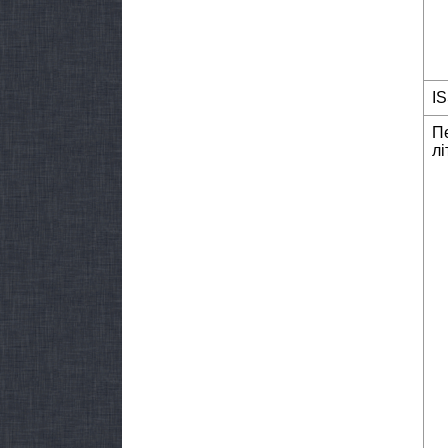
I
П
лі