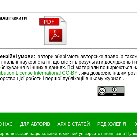
авантажити
ензійні умови:
автори зберігають авторське право, а тако
гінальні наукові статті, що містять результати досліджень і 
блікування в інших віданнях. Всі матеріали поширюються н
ribution License International CC-BY
, яка дозволяє іншим ро
орства цієї роботи і першої публікації в цьому журналі.
О НАС
ДЛЯ АВТОРІВ
АРХІВ СТАТЕЙ
РЕДКОЛЕГІЯ
К
ернопільський національний технічний університет імені Івана Пул