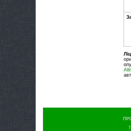
З
Ліц
ори
опу
Att
авт
ПР
Т