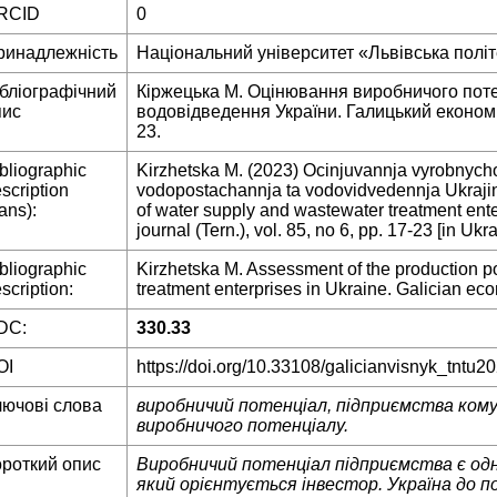
RCID
0
ринадлежність
Національний університет «Львівська політе
ібліографічний
Кіржецька М. Оцінювання виробничого пот
пис
водовідведення України. Галицький економіч
23.
bliographic
Kirzhetska M. (2023) Ocinjuvannja vyrobnych
scription
vodopostachannja ta vodovidvedennja Ukrajiny
rans):
of water supply and wastewater treatment ente
journal (Tern.), vol. 85, no 6, pp. 17-23 [in Ukra
bliographic
Kirzhetska M. Assessment of the production p
scription:
treatment enterprises in Ukraine. Galician econ
DC:
330.33
OI
https://doi.org/10.33108/galicianvisnyk_tntu2
лючові слова
виробничий потенціал, підприємства кому
виробничого потенціалу.
ороткий опис
Виробничий потенціал підприємства є одни
який орієнтується інвестор. Україна до п