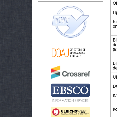
O
П
Б
о
Bi
de
(t
Bi
de
U
D
К
К