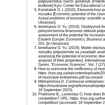
pidpryiemstva: navch. posibnyk. [Potenti
textbook] Kyiv: Center for Educational Lit
Kondratiuk O. I. (2010). Ekonomichnyi pot
rozvytku [Economic potential of the coun
Actual problems of economy: scientific 
Ukrainian].
Iemelianov O. Yu. (2019). Osoblyvosti f
pidvyshchennia finansovoi stiikosti pidp
assessment of the potential for increasing 
Eastern Europe: Economics, Business
201. [In Ukrainian].
Iemelianov O. Yu. (2019). Model otsini
rozvytku pidpryiemstv na zasadakh anali
assessing the potential of economic dev
analysis of their properties].
International
Series:
“Economic Sciences”
. Vol. 7 (27
How to overcome the inefficiency of muni
https: //ces.org.ua/wpcontent/uploads/2
of-municipal-enterprises.pdf (accessed:
Mikhailishina D. Communal enterprises: 
https://voxukraine.org/uk/komunalnipidpr
18 September 2023).
Prokhorov B., Lonevskyi O. How does fin
competition? URL: https: //ces.org.ua/ho
competition/ (accessed: 18 September 2