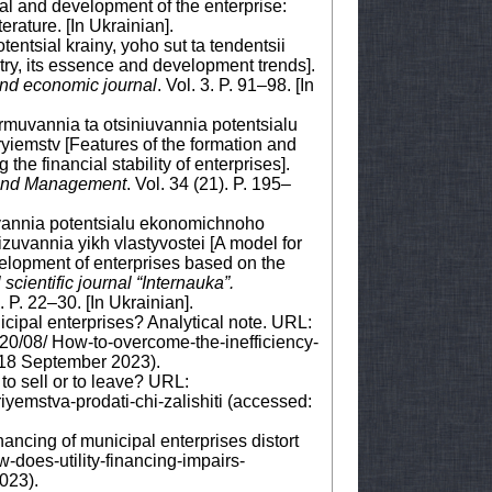
al and development of the enterprise:
erature. [In Ukrainian].
entsial krainy, yoho sut ta tendentsii
try, its essence and development trends].
and economic journal
. Vol. 3. P. 91–98. [In
ormuvannia ta otsiniuvannia potentsialu
ryiemstv [Features of the formation and
the financial stability of enterprises].
 and Management
. Vol. 34 (21). P. 195–
uvannia potentsialu ekonomichnoho
zuvannia yikh vlastyvostei [A model for
elopment of enterprises based on the
 scientific journal “Internauka”.
). P. 22–30. [In Ukrainian].
cipal enterprises? Analytical note. URL:
020/08/ How-to-overcome-the-inefficiency-
 18 September 2023).
to sell or to leave? URL:
iyemstva-prodati-chi-zalishiti (accessed:
ancing of municipal enterprises distort
w-does-utility-financing-impairs-
023).