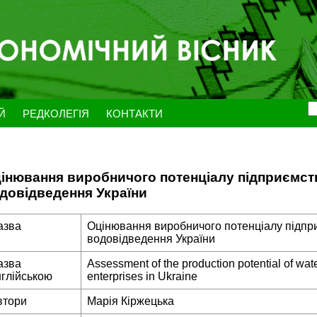
ЕЙ
РЕДКОЛЕГІЯ
КОНТАКТИ
інювання виробничого потенціалу підприємст
довідведення України
азва
Оцінювання виробничого потенціалу підпр
водовідведення України
азва
Assessment of the production potential of wa
нглійською
enterprises in Ukraine
втори
Марія Кіржецька