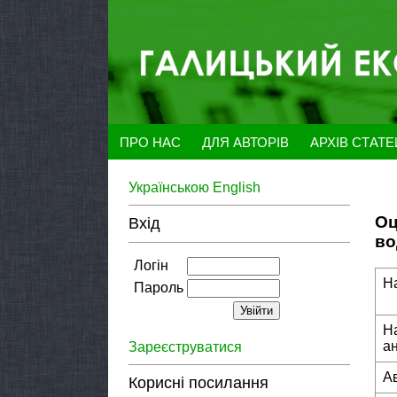
ПРО НАС
ДЛЯ АВТОРІВ
АРХІВ СТАТ
Українською
English
Оц
Вхід
во
Логін
Н
Пароль
Н
а
Зареєструватися
А
Корисні посилання