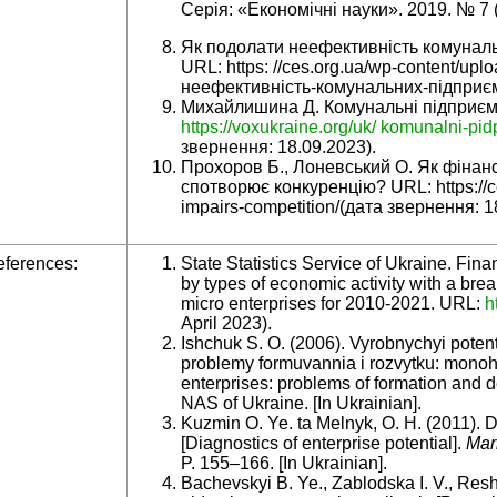
Серія: «Економічні науки». 2019. № 7 (
Як подолати неефективність комуналь
URL: https: //ces.org.ua/wp-content/up
неефективність-комунальних-підприємс
Михайлишина Д. Комунальні підприєм
https
://
voxukraine
.
org
/
uk
/
komunalni
-
pid
звернення: 18.09.2023).
Прохоров Б., Лоневський О. Як фінан
спотворює конкуренцію? URL: https://ce
impairs-competition/(дата звернення: 1
ferences:
State Statistics Service of Ukraine. Finan
by types of economic activity with a br
micro enterprises for 2010-2021. URL:
h
April 2023).
Ishchuk S. O. (2006). Vyrobnychyi poten
problemy formuvannia i rozvytku: monohraf
enterprises: problems of formation and 
NAS of Ukraine. [In Ukrainian].
Kuzmin O. Ye. ta Melnyk, O. H. (2011). 
[Diagnostics of enterprise potential].
Mar
P. 155–166. [In Ukrainian].
Bachevskyi B. Ye., Zablodska I. V., Reshe