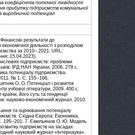
 коефіцієнтів поточної ліквідності
ння прибутку підприємств комунальної
а виробничий потенціал
Фінансові результати до
економічної діяльності з розподілом
риємства за 2010– 2021. URL:
ння: 15.04.2023).
мислових підприємств: проблеми
вів: ІРД НАН України, 2006. 278 с.
стика потенціалу підприємства.
011. № 1. С. 155–166.
шетняк О. О. Потенціал і розвиток
нтр учбової літератури, 2009. 400 с.
країни, його суть та тенденції
ки: науково-економічний журнал. 2010.
ання та оцінювання потенціалу
риємств. Східна Європа: Економіка,
 С. 195–201. 7. Ємельянов О. Ю. Модель
розвитку підприємств на засадах
родний науковий журнал «Інтернаука».