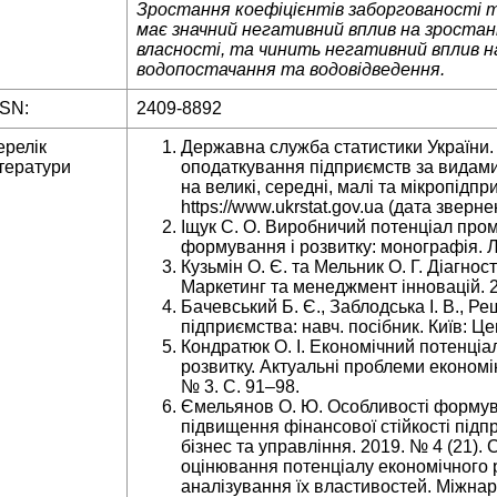
Зростання коефіцієнтів заборгованості та
має значний негативний вплив на зроста
власності, та чинить негативний вплив н
водопостачання та водовідведення.
SSN:
2409-8892
ерелік
Державна служба статистики України. 
тератури
оподаткування підприємств за видами 
на великі, середні, малі та мікропідп
https://www.ukrstat.gov.ua (дата зверне
Іщук С. О. Виробничий потенціал про
формування і розвитку: монографія. Ль
Кузьмін О. Є. та Мельник О. Г. Діагно
Маркетинг та менеджмент інновацій. 2
Бачевський Б. Є., Заблодська І. В., Ре
підприємства: навч. посібник. Київ: Це
Кондратюк О. І. Економічний потенціал 
розвитку. Актуальні проблеми економі
№ 3. С. 91–98.
Ємельянов О. Ю. Особливості формув
підвищення фінансової стійкості підп
бізнес та управління. 2019. № 4 (21).
оцінювання потенціалу економічного 
аналізування їх властивостей. Міжна