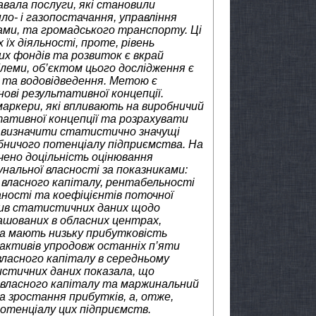
авала послуги, які становили
ло- і газопостачання, управління
ами, та громадського транспорту. Ці
їх діяльності, проте, рівень
их фондів та розвиток є вкрай
блеми, об’єктом цього дослідження є
 та водовідведення. Метою є
ові результативної концепції.
аркери, які впливають на виробничий
тативної концепції та розрахувати
об визначити статистично значущі
бничого потенціалу підприємства. На
чено доцільність оцінювання
нальної власності за показниками:
 власного капіталу, рентабельності
аності та коефіцієнтів поточної
асив статистичних даних щодо
ашованих в обласних центрах,
ра мають низьку прибутковість
 активів упродовж останніх п’яти
власного капіталу в середньому
истичних даних показала, що
 власного капіталу та маржинальний
 зростання прибутків, а, отже,
отенціалу цих підприємств.