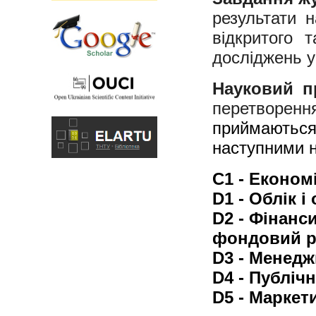
результати 
відкритого 
досліджень у
Науковий п
перетворен
приймаються 
наступними 
C1 - Економ
D1 - Облік 
D2 - Фінанс
фондовий р
D3 - Менед
D4 - Публіч
D5 - Маркет