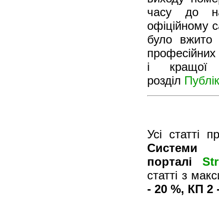
часу до на
офіційному с
було вжито 
професійних 
і кращої 
розділ
Публік
Усі статті 
Систем
порталі
St
статті з мак
- 20 %, КП 2 