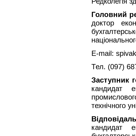
Редколегія з
Головний ре
доктор еко
бухгалтерс
національного
E-mail: spiva
Тел. (097) 68
Заступник г
кандидат е
промисловог
технічного ун
Відповідал
кандидат е
бухгалтерс