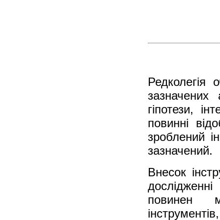
Редколегія о
зазначених 
гіпотези, ін
повинні відо
зроблений і
зазначений.
Внесок інстр
дослідженні
повинен м
інструмент