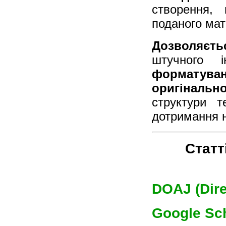
створення,
поданого мат
Дозволяєть
штучного 
форматуван
оригінальн
структури т
дотримання 
Статт
DOAJ (Dire
Google Sc