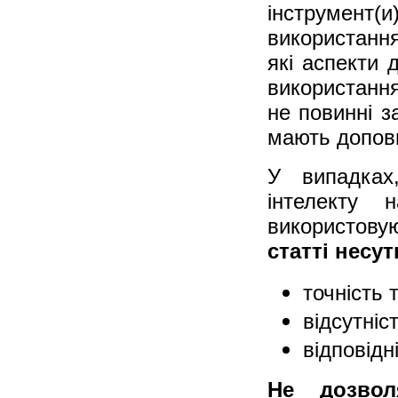
інструмент
використання
які аспекти 
використання
не повинні з
мають доповн
У випадках
інтелекту 
використову
статті несут
точність 
відсутніст
відповідн
Не дозво