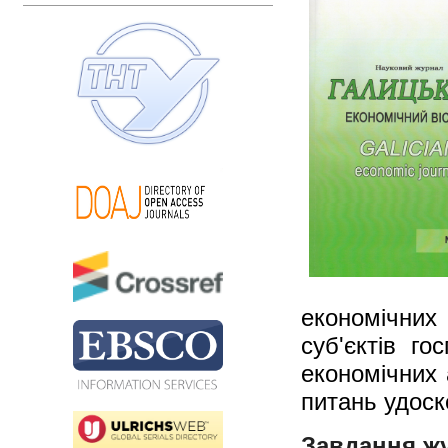
економічних 
суб'єктів го
економічних 
питань удоск
Завдання ж