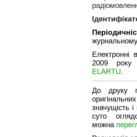
радіомовленн
Ідентифікат
Періодичні
журнальному 
Електронні в
2009 року 
ELARTU
.
До друку п
оригінальни
значущість і
суто огляд
можна
перегл