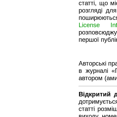
статті, що м
розгляді для
поширюються
License In
розповсюджув
першої публі
Авторські пр
в журналі «
автором (ами
Відкритий д
дотримуєтьс
статті розмі
виходу номе