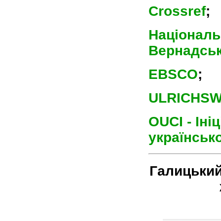
Crossref
;
Національн
Вернадсь
EBSCO
;
ULRICHSWE
OUCI - Іні
українськ
Галицький