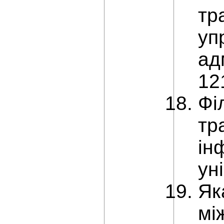
тр
уп
ад
12
Фі
тр
ін
ун
Як
мі