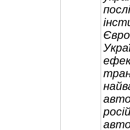
посл
інст
Євро
Укра
ефек
тран
найв
авто
росі
авто