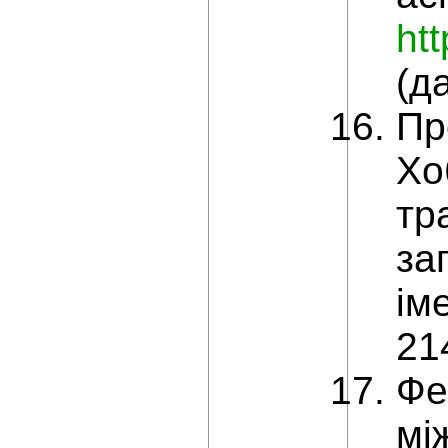
ht
(д
Пр
Хо
тр
за
ім
21
Фе
мі