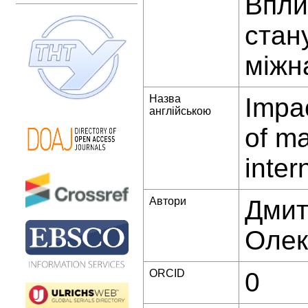
Впли
стан
міжн
Назва
Impac
англійською
of ma
inter
Автори
Дмит
Олек
ORCID
0