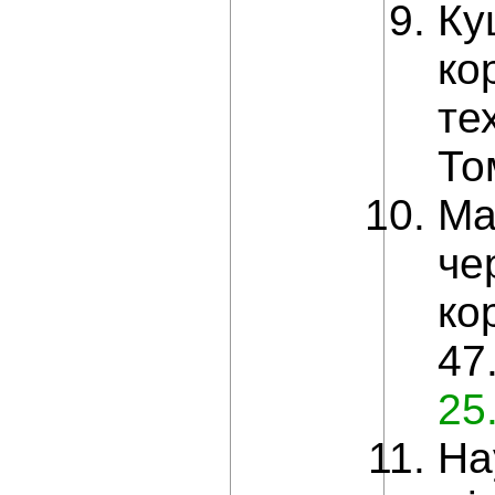
Ку
ко
те
То
Ма
че
ко
47
25
На