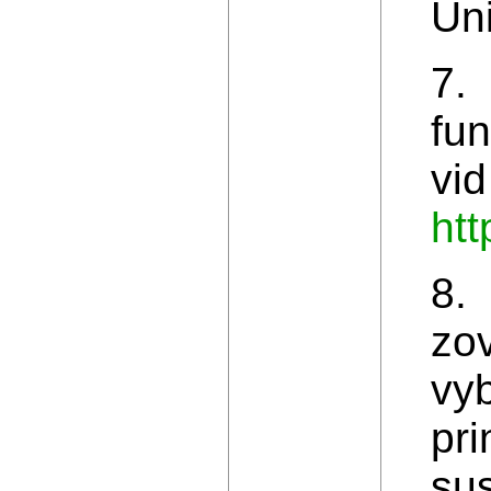
Uni
7.
fu
vid
htt
8.
zov
vyb
pri
sus