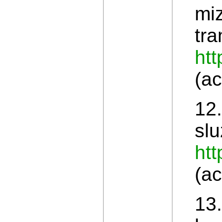
mi
tra
htt
(a
12
slu
htt
(a
13.