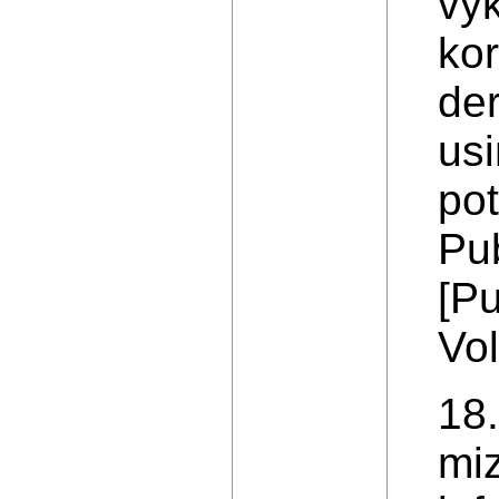
vy
kor
de
usi
pot
Pub
[Pu
Vol
18.
mi