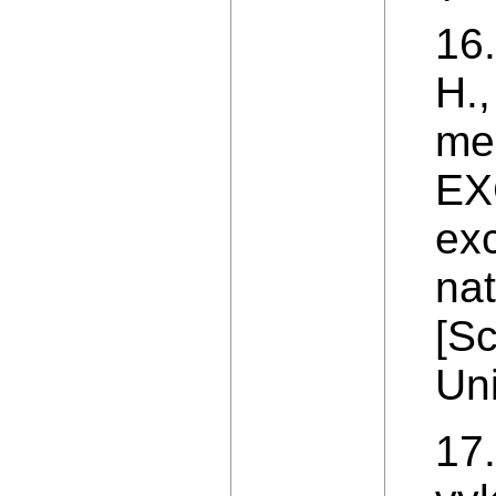
16.
H.,
me
EXC
exc
nat
[Sc
Uni
17