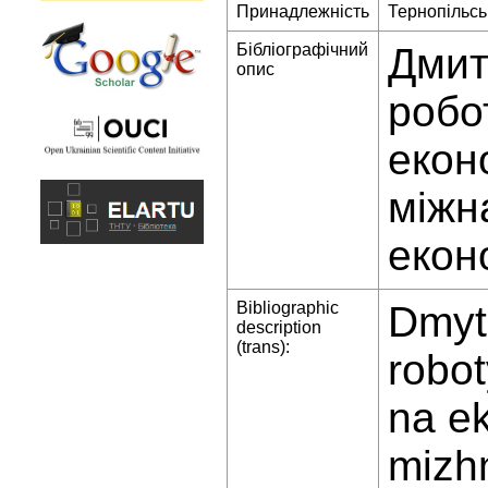
Принадлежність
Тернопільсь
Бібліографічний
Дмит
опис
робо
екон
міжн
екон
Bibliographic
Dmytr
description
(trans):
robo
na ek
mizh