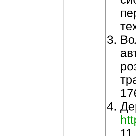
пе
те
Во
ав
ро
тр
17
Де
ht
11