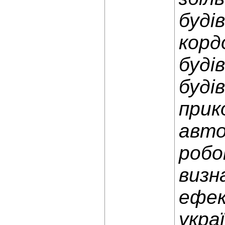
буді
корд
буді
буді
прик
авто
робо
визн
ефек
украї