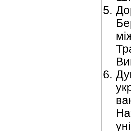
До
Бе
мі
Тр
Ви
Ду
ук
ва
На
ун