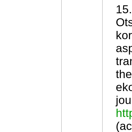
15.
Ot
kor
asp
tra
the
ek
jou
ht
(ac