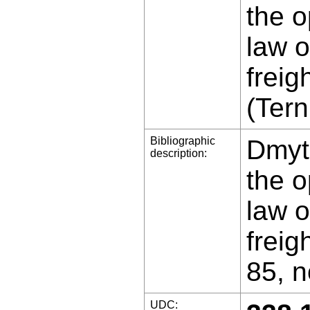
the o
law o
freig
(Tern
Bibliographic
Dmytr
description:
the o
law o
freig
85, n
UDC: