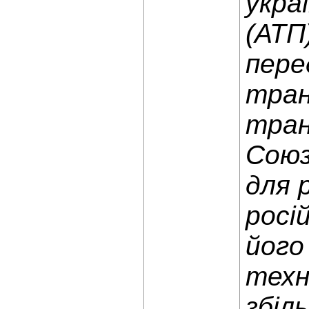
укра
(АТП
пере
тран
тран
Союз
для 
росі
його
техн
збіл