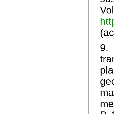
Vol
htt
(a
9.
tra
pla
geo
ma
mec