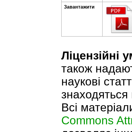
Завантажити
Ліцензійні 
також надают
наукові статт
знаходяться 
Всі матеріал
Commons Attr