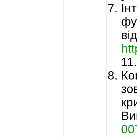
Ін
фу
ві
ht
11
Ко
зо
кр
Ви
00