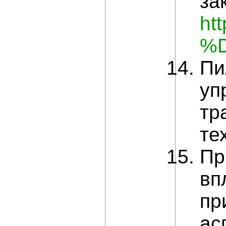
за
ht
%D
Пи
уп
тр
те
Пр
вп
пр
ас