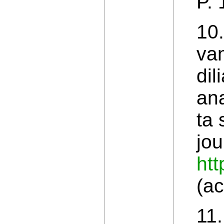
P.
10
va
dil
ana
ta 
jou
htt
(ac
11