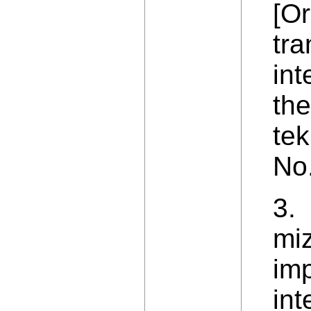
[Or
tra
int
the
tek
No.
3. 
mi
imp
int