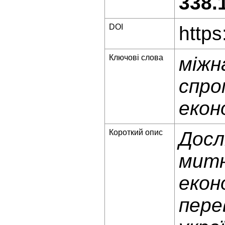
338.
DOI
https
Ключові слова
міжн
спро
екон
Короткий опис
Досл
митн
екон
пере