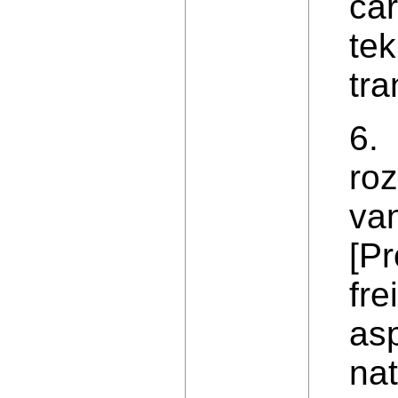
car
tek
tra
6.
ro
van
[Pr
fre
as
nat