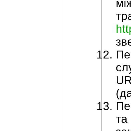
мі
тр
ht
зв
Пе
сл
UR
(д
Пе
та