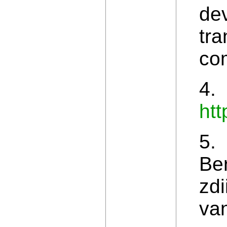
dev
tra
com
4.
htt
5.
Ber
zd
van