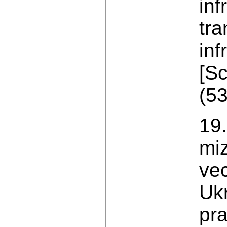
inf
tra
inf
[Sc
(53
19.
miz
vec
Ukr
pra