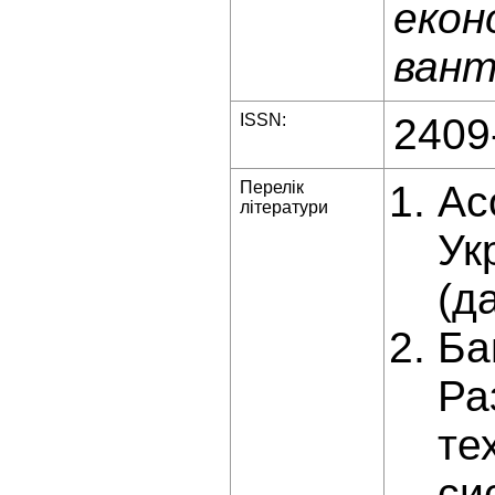
екон
вант
ISSN:
2409
Перелік
Ас
літератури
Ук
(д
Ба
Ра
те
си