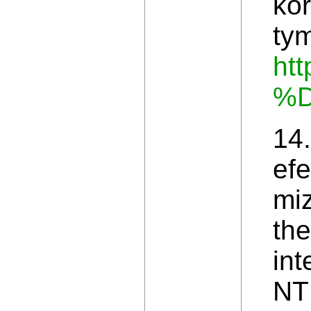
kor
ty
htt
%D
14
efe
mi
the
int
NT