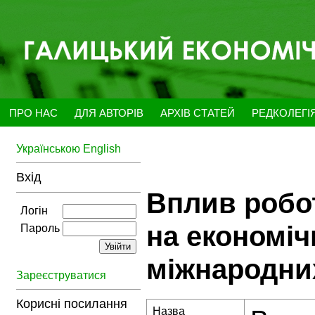
ПРО НАС
ДЛЯ АВТОРІВ
АРХІВ СТАТЕЙ
РЕДКОЛЕГІ
Українською
English
Вхід
Вплив робот
Логін
на економіч
Пароль
міжнародни
Зареєструватися
Корисні посилання
Назва