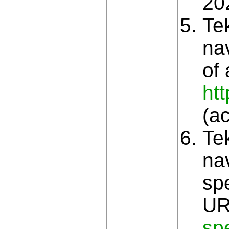
202
Te
na
of
ht
(a
Te
na
sp
UR
sp