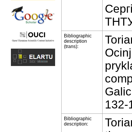
Сергі
ТНТУ
Bibliographic
Toria
description
(trans):
Ocin
prykl
compe
Galic
132-
Bibliographic
Tori
description: