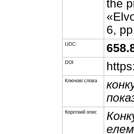
the 
«Elvo
6, pp
UDC:
658.
DOI
https
Ключові слова
конк
пока
Короткий опис
Конк
елем