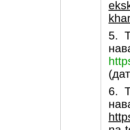
eksk
khar
5. 
нав
http
(да
6. 
нав
http
na-