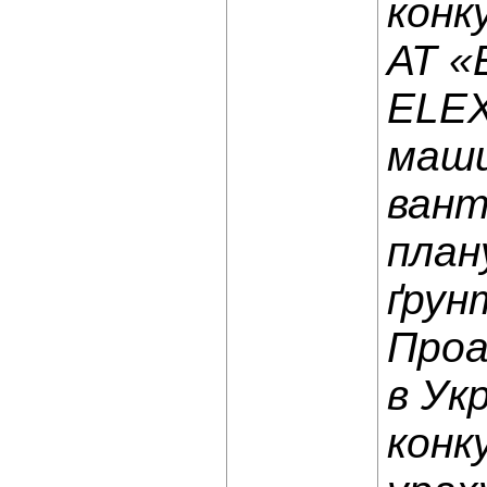
конк
АТ «
ELEX
маши
вант
план
ґрун
Проа
в Ук
конк