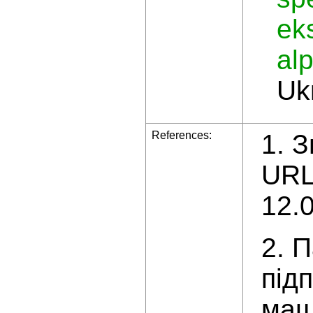
ek
al
Ukr
References:
1. 
UR
12.0
2. 
під
маш