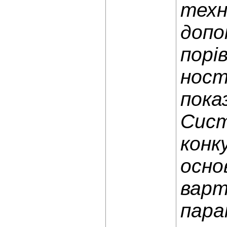
техн
допо
порі
ност
пока
Сист
конк
осно
варт
пара