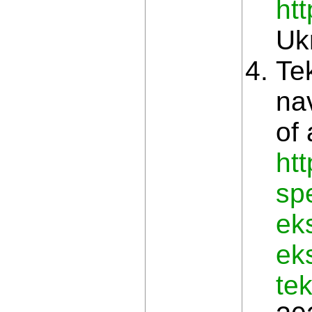
htt
Ukr
Te
na
of
ht
sp
ek
ek
te