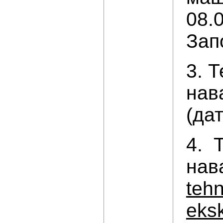
08.
Зап
3. 
нав
(да
4. 
нав
tehn
eksk