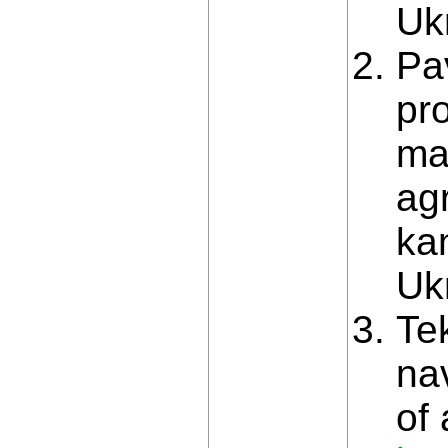
Ukr
Pa
pr
ma
ag
ka
Ukr
Te
na
of