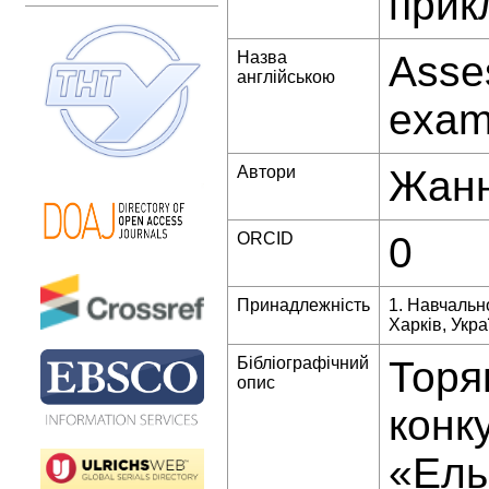
прик
Назва
Asse
англійською
exam
Автори
Жанн
ORCID
0
Принадлежність
1. Навчально
Харків, Укра
Бібліографічний
Торя
опис
конк
«Ель