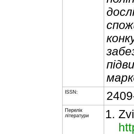
досл
спож
конк
забе
підв
марк
ISSN:
2409
Перелік
Zvi
літератури
ht