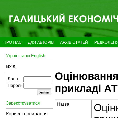
ПРО НАС
ДЛЯ АВТОРІВ
АРХІВ СТАТЕЙ
РЕДКОЛЕГІ
Українською
English
Вхід
Оцінювання 
Логін
прикладі АТ
Пароль
Зареєструватися
Назва
Оцін
Корисні посилання