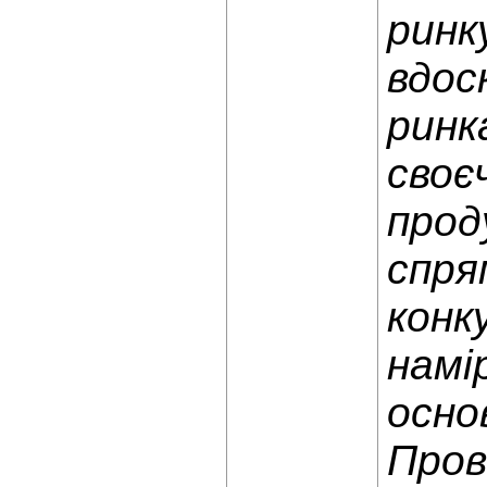
ринк
вдос
ринк
своє
прод
спря
конк
намі
осно
Пров