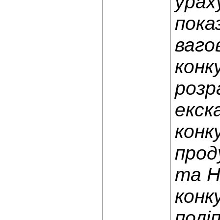
урах
пока
ваго
конк
розр
екск
конк
прод
та H
конк
полі