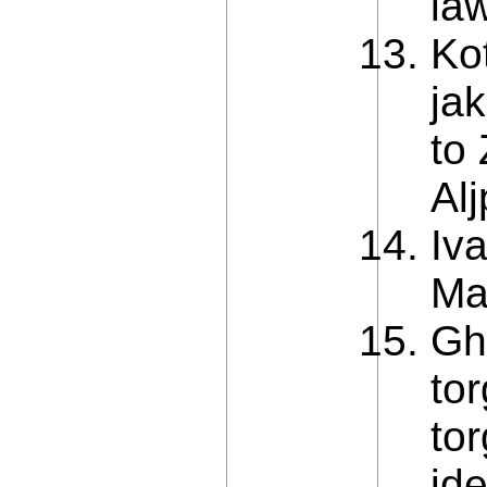
la
Kot
ja
to
Al
Iv
Ma
Gh
tor
tor
id