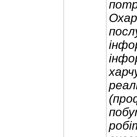
потр
Охар
посл
інфо
інфо
харч
реал
(про
побу
робі