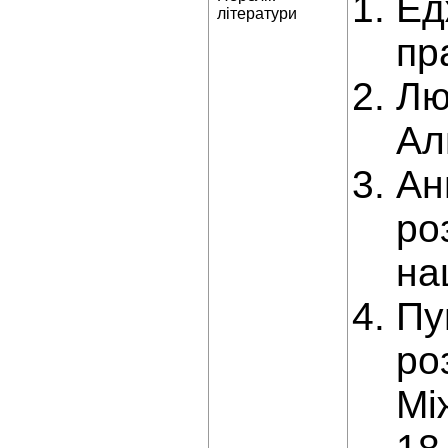
Ед
літератури
пр
Лю
Ал
Ан
ро
на
Пу
ро
Мі