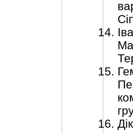
ва
Сі
Ів
Ма
Те
Ге
Пе
ком
гр
Ді