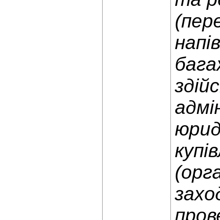
(пер
напі
бага
здій
адмі
юрид
купі
(орг
захо
пров