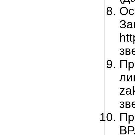
Ос
За
ht
зв
Пр
ли
za
зв
Пр
ВР