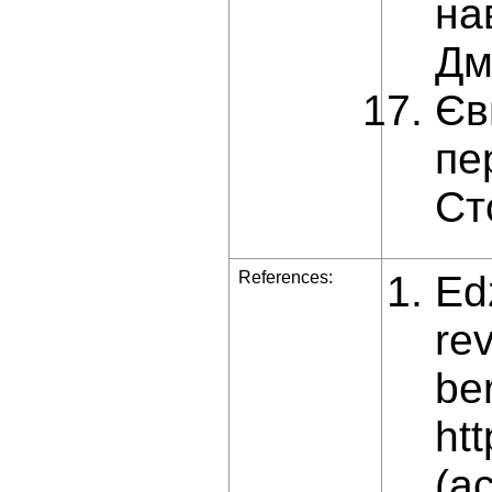
на
Дм
Єв
пе
Ст
References:
Ed
re
be
ht
(a