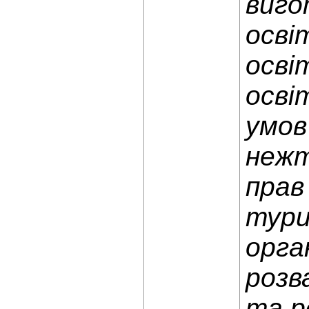
виго
осві
осві
осві
умов
нежт
прав
тури
орга
розв
та р