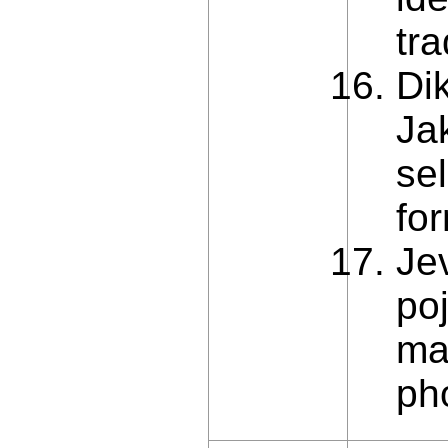
tr
Di
Ja
sel
fo
Je
po
ma
ph