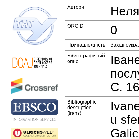
Автори
Неля
ORCID
0
Принадлежність
Західноукра
Бібліографічний
Іван
опис
посл
С. 1
Bibliographic
Ivan
description
(trans):
u sfe
Galic