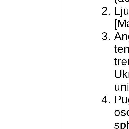
Lj
[Ma
An
te
tre
Uk
uni
Pu
os
sph