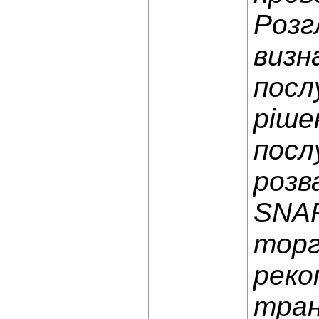
Розг
визн
посл
ріше
посл
розв
SNAP
торг
реко
тран