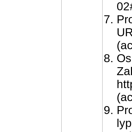
02
Pr
UR
(a
Os
Za
ht
(a
Pr
ly