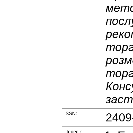
мето
посл
реко
торг
розм
торг
Конс
заст
ISSN:
2409
Перелік