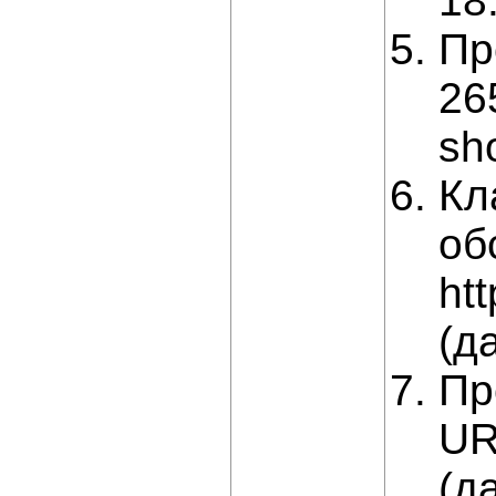
18
Пр
26
sh
Кл
об
ht
(д
Пр
UR
(д