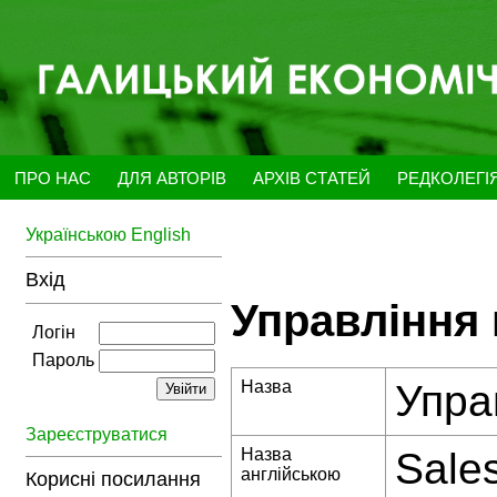
ПРО НАС
ДЛЯ АВТОРІВ
АРХІВ СТАТЕЙ
РЕДКОЛЕГІ
Українською
English
Вхід
Управління 
Логін
Пароль
Назва
Упра
Зареєструватися
Назва
Sale
англійською
Корисні посилання