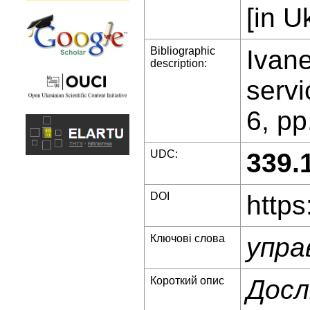
[in U
Bibliographic
Ivan
description:
servi
6, pp
UDC:
339.
DOI
https
Ключові слова
упра
Короткий опис
Досл