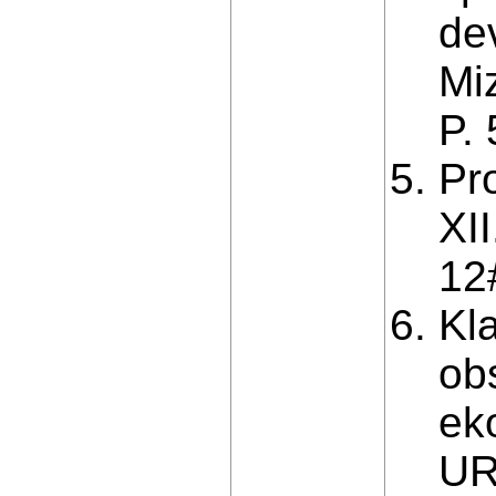
de
Mi
P.
Pr
XI
12
Kla
ob
eko
UR