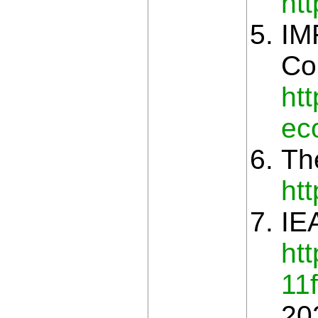
ht
IM
Cou
ht
ec
Th
ht
IE
ht
11
20