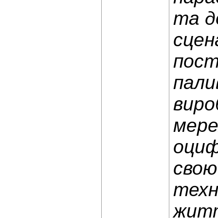
та д
сцен
пост
пали
виро
мере
оциф
свою
техн
житт