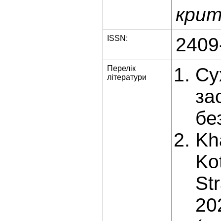
крит
ISSN:
2409
Перелік
Су
літератури
за
бе
Kha
Ko
St
20