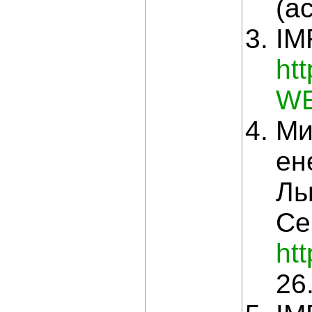
(a
IM
htt
WE
Ми
ен
Ль
Се
ht
26