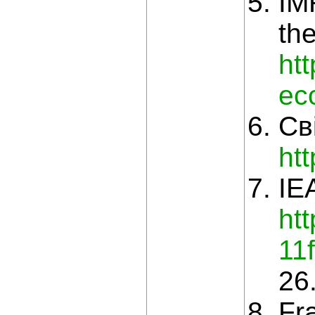
IM
the
ht
ec
Св
ht
IE
ht
11
26
Fr