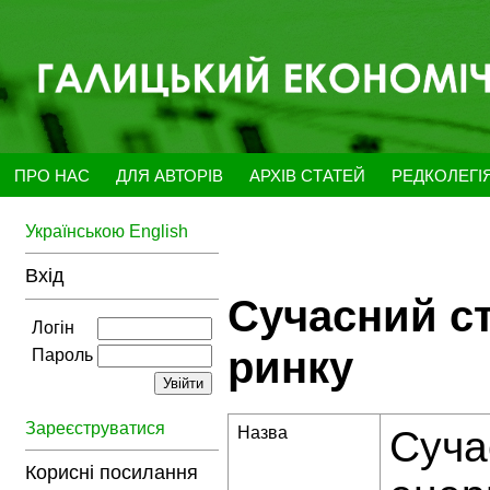
ПРО НАС
ДЛЯ АВТОРІВ
АРХІВ СТАТЕЙ
РЕДКОЛЕГІ
Українською
English
Вхід
Сучасний ст
Логін
ринку
Пароль
Зареєструватися
Назва
Суча
Корисні посилання