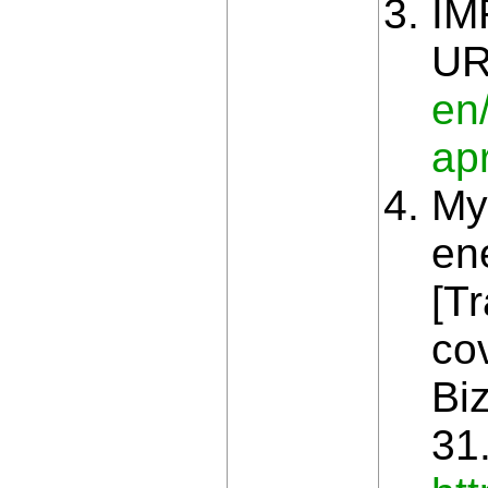
IM
UR
en
apr
My
en
[Tr
co
Bi
31