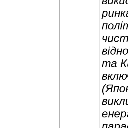
вики
ринк
полі
чист
відн
та К
вклю
(Япо
викл
енер
пара