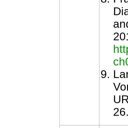
Di
an
20
ht
ch
La
Vo
UR
26