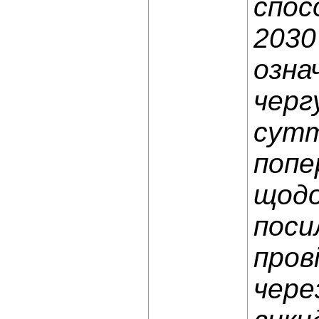
спос
2030
озна
черг
сутт
попе
щодо
поси
пров
чере