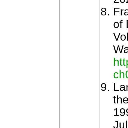
Fr
of
Vo
Wa
ht
ch
La
th
19
Ju