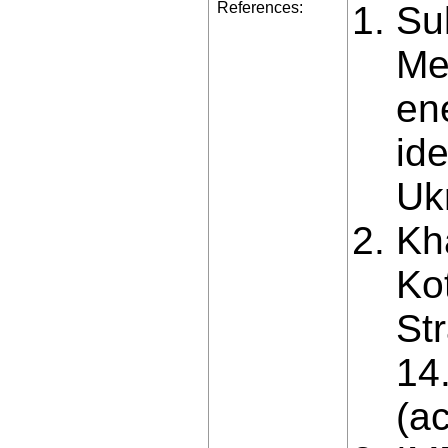
References:
Su
Met
en
ide
Uk
Kha
Ko
St
14
(a