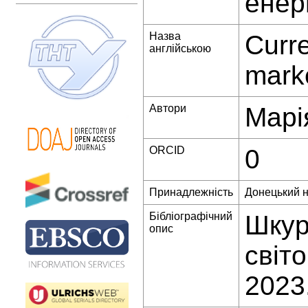
енер
Назва
Curre
англійською
mark
Автори
Марі
ORCID
0
Принадлежність
Донецький н
Бібліографічний
Шкур
опис
світ
2023