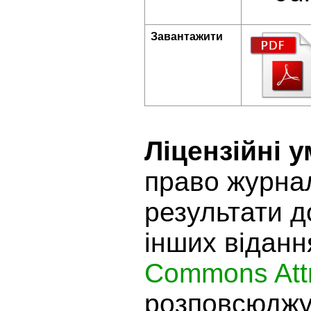
Завантажити
Ліцензійні 
право журнал
результати д
інших віданн
Commons Attr
розповсюджув