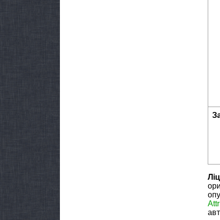
З
Ліц
ори
опу
Att
авт