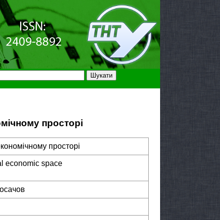
омічному просторі
економічному просторі
bal economic space
Носачов