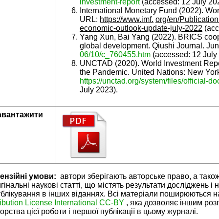
investment
-
report
(accessed: 12 July 20
International Monetary Fund (2022). Wo
URL:
https://www.imf.
org/en/Publicatio
economic-outlook-update-july-2022
(acc
Yang Xun, Bai Yang (2022). BRICS coope
global development. Qiushi Journal. J
06/10/c_760455.htm
(accessed: 12 July
UNCTAD (2020). World Investment Repor
the Pandemic. United Nations: New Yo
https://unctad.org/system/files/official
-
do
July 2023).
авантажити
ензійні умови:
автори зберігають авторське право, а тако
гінальні наукові статті, що містять результати досліджень і 
блікування в інших віданнях. Всі матеріали поширюються н
ribution License International CC-BY
, яка дозволяє іншим ро
орства цієї роботи і першої публікації в цьому журналі.