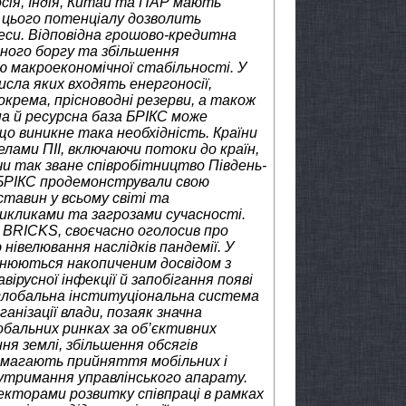
осія, Індія, Китай та ПАР мають
 цього потенціалу дозволить
еси. Відповідна грошово-кредитна
ного боргу та збільшення
ю макроекономічної стабільності. У
числа яких входять енергоносії,
зокрема, прісноводні резерви, а також
на й ресурсна база БРІКС може
о виникне така необхідність. Країни
ами ПІІ, включаючи потоки до країн,
чи так зване співробітництво Південь-
ни БРІКС продемонстрували свою
тавин у всьому світі та
икликами та загрозами сучасності.
х BRICKS, своєчасно оголосив про
івелювання наслідків пандемії. У
мінюються накопиченим досвідом з
русної інфекції й запобігання появі
 глобальна інституціональна система
анізації влади, позаяк значна
обальних ринках за об’єктивних
я землі, збільшення обсягів
вимагають прийняття мобільних і
утримання управлінського апарату.
кторами розвитку співпраці в рамках