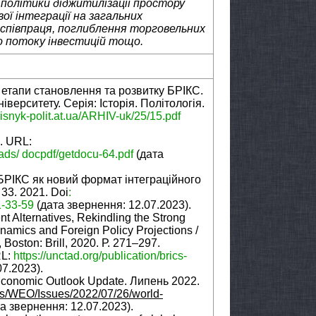
політики діджитилізації простору
ої інтеграції на загальних
співпраця, поглиблення торговельних
го потоку інвестицій тощо.
етапи становлення та розвитку БРІКС.
верситету. Серія: Історія. Політологія.
isnyk
-
polit
.
at
.
ua
/
ARHIV
-
uk
/25/15.
pdf
1. URL:
ads/
docpdf/getdocu
-
64.pdf
(дата
БРІКС як новий формат інтеграційного
33. 2021. Doi
:
1
-
33
-
59
(дата звернення: 12.07.2023).
 Alternatives, Rekindling the Strong
namics and Foreign Policy Projections /
, Boston: Brill, 2020. Р. 271–297.
RL:
https://unctad.org/publication/brics
-
7.2023).
onomic Outlook Update. Липень 2022.
ons/WEO/Issues/2022/07/26/world-
а звернення: 12.07.2023).