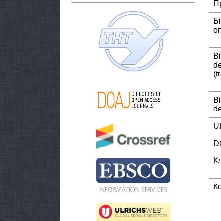
П
Б
о
Bi
de
(t
Bi
de
U
D
К
К