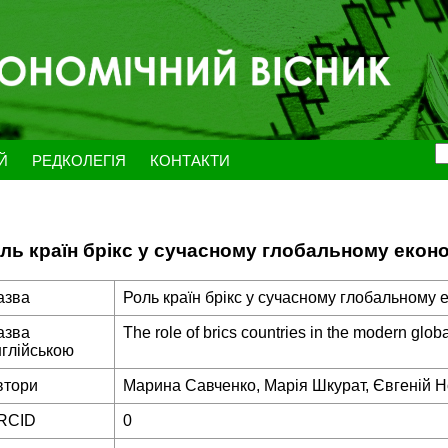
ЕЙ
РЕДКОЛЕГІЯ
КОНТАКТИ
ль країн брікс у сучасному глобальному екон
азва
Роль країн брікс у сучасному глобальному 
азва
The role of brics countries in the modern glo
нглійською
втори
Марина Савченко, Марія Шкурат, Євгеній 
RCID
0