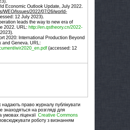
23).
rld Economic Outlook Update, July 2022.
ns/WEO/Issues/2022/07/26/world-
essed: 12 July 2023).
ration leads the way to new era of
une 2022. URL:
http://en.qstheory.cn/2022
-
 2023).
t 2020: International Production Beyond
rk and Geneva. URL:
cument/wir2020_en.pdf
(accessed: 12
ж надають право журналу публікувати
не знаходяться на розгляді для
а умовах ліцензії
Creative Commons
зповсюджувати роботу з визнанням