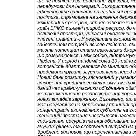
ще не повністю використано. Бразилія, Р
передумови для інтеграції. Використання
ефективніше впливати на глобальні проц
політика, спрямована на зниження держав
міжнародних резервів, сприяє забезпеченн
країн БРІКС є значні природні ресурси, до 
величезні простори, унікальні екологічні, 
«легені планети». У результаті економіч
забезпечити потреби всього людства, якщ
мають
потенціал стати важливими джерел
що розвиваються, і між собою, підтримую
Південь. У період пандемії covid-19 краї
готовність адаптуватися до мінливих обс
продемонстрували згуртованість перед в
Новий банк розвитку, заснований у рамка
створення кредитного механізму з метою н
даний час країни-учасники об’єднання об
метою зменшення розповсюдження коронаві
нових випадків зараження. Визначено, що
має базуватися на мережному принципі орг
концентрація економічних суб’єктів на гл
тенденцій зростання чисельності населенн
споживання ресурсів та інші обставини 
гнучких рішень та скорочення витрат на 
Зроблено висновок, що перспективними ве