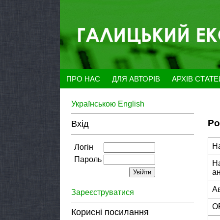
ПРО НАС
ДЛЯ АВТОРІВ
АРХІВ СТАТ
Українською
English
Ро
Вхід
Н
Логін
Пароль
Н
а
А
Зареєструватися
O
Корисні посилання