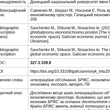
ринадлежність
Донецький національний університет імені 
ібліографічний
Савченко М., Шкурат М., Носачов Є. Роль к
пис
економічному просторі. Галицький економічн
206
bliographic
Savchenko M., Shkurat M., Nosachov Ie. (2023
scription
ghlobaljnomu ekonomichnomu prostori [The rol
rans):
economic space]. Galician economic journal (Te
Ukrainian].
bliographic
Savchenko M., Shkurat M., Nosachov Ie. The ro
scription:
global economic space. Galician economic jour
DC:
327.3:339.9
OI
https://doi.org/10.33108/galicianvisnyk_tntu2
лючові слова
нтеграційне об’єднання, БРІКС, економіч
економіка,
експорт, імпорт, ПІІ
ороткий опис
Досліджено місце країн інтеграційного об
економічному просторі. Визначено, що акт
економік БРІКС за останнє десятиліття 
Країни БРІКС мають значний потенціал в е