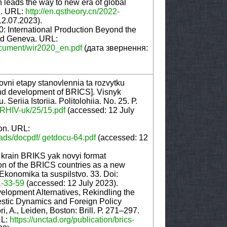
leads the way to new era of global
2. URL:
http://en.qstheory.cn/2022
-
2.07.2023).
 International Production Beyond the
nd Geneva. URL:
cument/wir2020_en.pdf
(дата звернення:
vni etapy stanovlennia ta rozvytku
nd development of BRICS]. Visnyk
eriia Istoriia. Politolohiia. No. 25. Р.
RHIV
-
uk
/25/15.
pdf
(accessed: 12 July
ion. URL:
oads/docpdf/
getdocu
-
64.pdf
(accessed: 12
 krain BRIKS yak novyi format
on of the BRICS countries as a new
 Ekonomika ta suspilstvo. 33. Doi:
1
-
33
-
59
(accessed: 12 July 2023).
lopment Alternatives, Rekindling the
stic Dynamics and Foreign Policy
ri, A., Leiden, Boston: Brill. Р. 271–297.
RL:
https://unctad.org/publication/brics
-