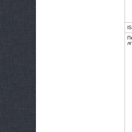
I
П
лі