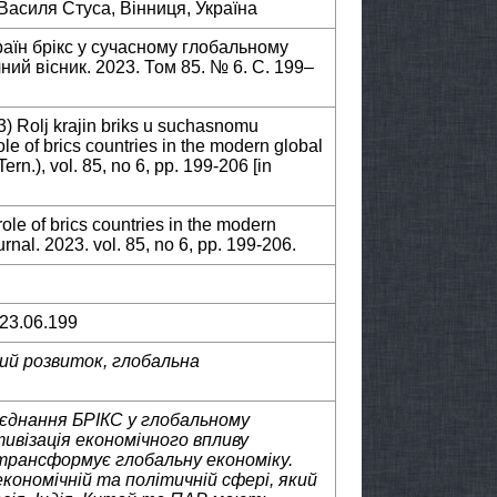
Василя Стуса, Вінниця, Україна
раїн брікс у сучасному глобальному
ий вісник. 2023. Том 85. № 6. С. 199–
) Rolj krajin briks u suchasnomu
e of brics countries in the modern global
rn.), vol. 85, no 6, pp. 199-206 [in
le of brics countries in the modern
nal. 2023. vol. 85, no 6, pp. 199-206.
023.06.199
ний розвиток, глобальна
’єднання БРІКС у глобальному
ивізація економічного впливу
трансформує глобальну економіку.
кономічній та політичній сфері, який