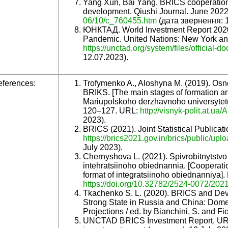
Yang Xun, Bai Yang. BRICS cooperation 
development. Qiushi Journal. June 202
06/10/c_760455.htm
(дата звернення: 1
ЮНКТАД. World Investment Report 2020:
Pandemic. United Nations: New York a
https://unctad.org/system/files/official
-
do
12.07.2023).
ferences:
Trofymenko A., Aloshyna M. (2019). Osno
BRIKS. [The main stages of formation a
Mariupolskoho derzhavnoho universytetu. S
120–127. URL:
http
://
visnyk
-
polit
.
at
.
ua
/
A
2023).
BRICS (2021). Joint Statistical Publicat
https://brics2021.gov.in/brics/public/upl
July 2023).
Chernyshova L. (2021). Spivrobitnytstvo
intehratsiinoho obiednannia. [Cooperati
format of integratsiinoho obiednanniya].
https://doi.org/10.32782/2524
-
0072/202
Tkachenko S. L. (2020). BRICS and Deve
Strong State in Russia and China: Dome
Projections / ed. by Bianchini, S. and Fio
UNCTAD BRICS Investment Report. U