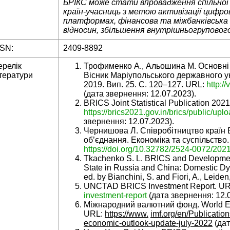
БРІКС може стати впровадження спільної 
країн-учасниць з метою активізації цифров
платформах, фінансова та міжбанківська 
відносин, збільшення внутрішньогрупово
SSN:
2409-8892
ерелік
Трофименко А., Альошина М. Основні 
тератури
Вісник Маріупольського державного уні
2019. Вип. 25. С. 120–127. URL:
http
://
v
(дата звернення: 12.07.2023).
BRICS Joint Statistical Publication 202
https://brics2021.gov.in/brics/public/uplo
звернення: 12.07.2023).
Чернишова Л. Співробітництво країн 
об’єднання. Економіка та суспільство. 
https://doi.org/10.32782/2524
-
0072/202
Tkachenko S. L. BRICS and Development
State in Russia and China: Domestic Dy
ed. by Bianchini, S. and Fiori, A., Leiden
UNCTAD BRICS Investment Report. U
investment
-
report
(дата звернення: 12.0
Міжнародний валютний фонд. World Ec
URL:
https://www.
imf.org/en/Publicati
economic-outlook-update-july-2022
(дат