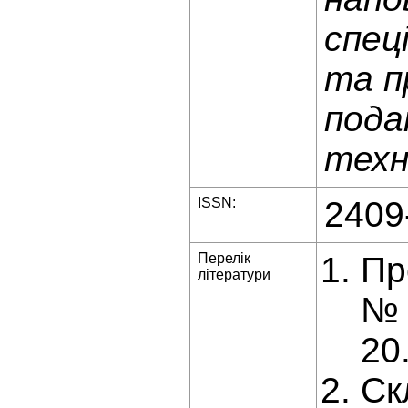
спец
та п
пода
техн
ISSN:
2409
Перелік
Пр
літератури
№ 
20
Ск