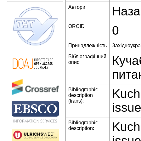
Автори
Наза
ORCID
0
Принадлежність
Західноукра
Бібліографічний
Куча
опис
пита
Bibliographic
Kucha
description
(trans):
issue
Bibliographic
Kucha
description:
issue