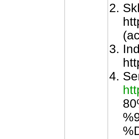
Sk
ht
(a
Ind
ht
Ser
ht
8
%
%