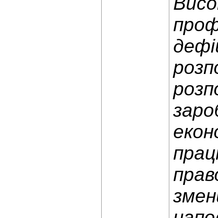
Висо
проф
дефі
розп
розп
заро
екон
прац
прав
змен
напо