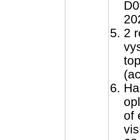
D0
20
2 r
vy
to
(a
Ha
opl
of
vi