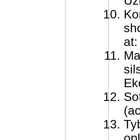
Uz
Ko
sh
at
Ma
sil
Ek
Sot
(a
Ty
opl