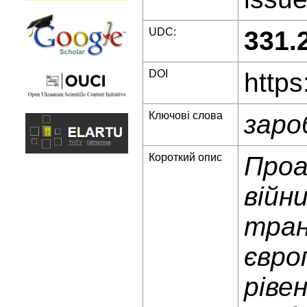
UDC:
331.
DOI
https
Ключові слова
заро
Короткий опис
Проа
війн
тран
євро
ріве