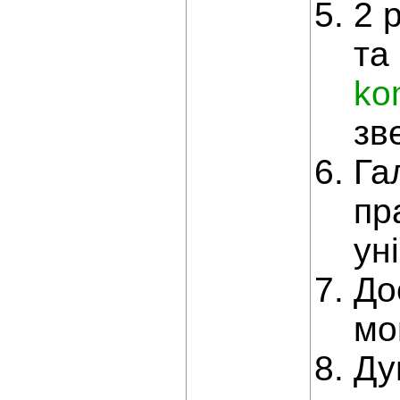
2 
та
ko
зв
Га
пр
ун
До
мо
Ду