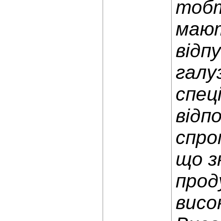
тобт
мают
відп
галу
спеці
відп
спро
що з
прод
висо