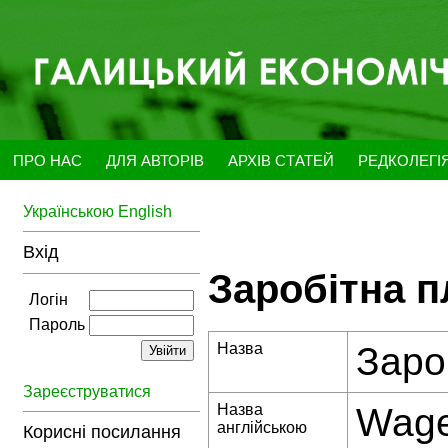
ПРО НАС
ДЛЯ АВТОРІВ
АРХІВ СТАТЕЙ
РЕДКОЛЕГІ
Українською
English
Вхід
Заробітна п
Логін
Пароль
Назва
Заро
Зареєструватися
Назва
Wages
англійською
Корисні посилання