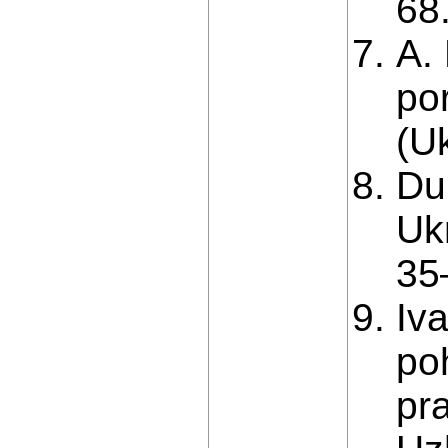
68
A. 
por
(U
Du
Uk
35
Iv
po
pr