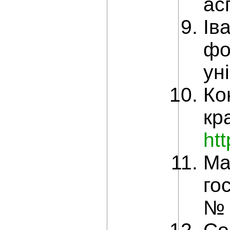
ас
Ів
фо
ун
Ко
кр
ht
Ма
го
№ 