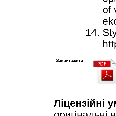
of 
ek
St
ht
Завантажити
Ліцензійні 
оригінальні 