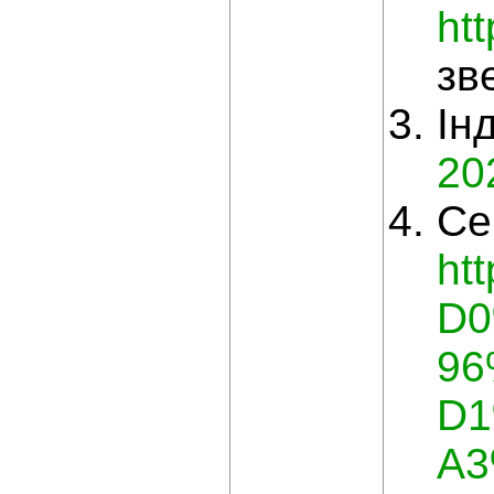
ht
зв
Ін
20
Се
ht
D
9
D1
A