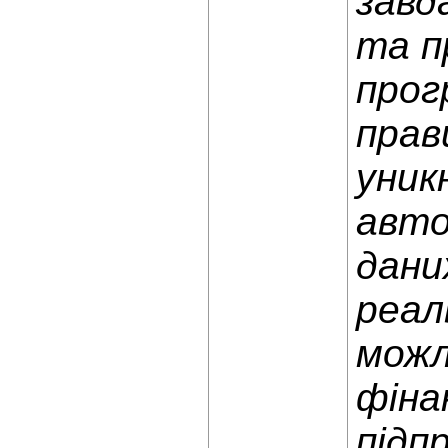
завд
та п
прог
прав
уник
авто
дани
реал
можл
фіна
підп