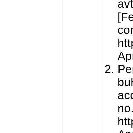
av
[F
co
ht
Apr
Per
bu
acc
no.
ht