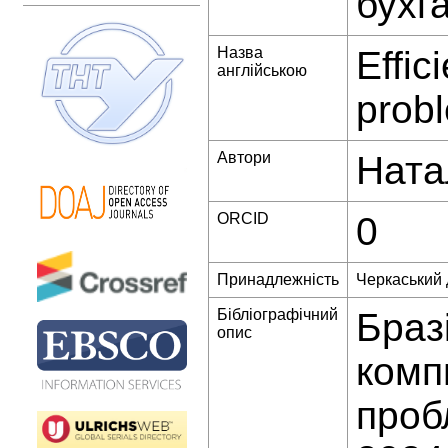
бухг
Назва
Effic
англійською
prob
Автори
Ната
ORCID
0
Принадлежність
Черкаський 
Бібліографічний
Браз
опис
комп
проб