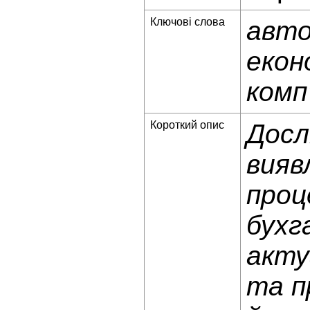
Ключові слова
авто
екон
комп
Короткий опис
Досл
вияв
проц
бухг
акту
та п