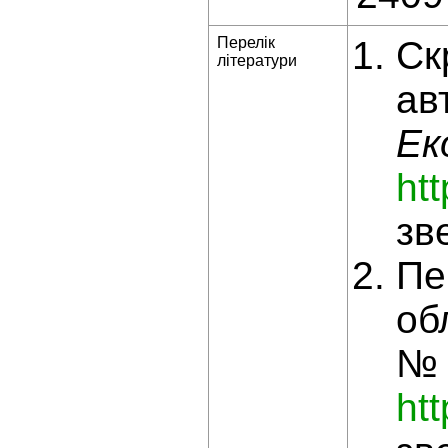
Перелік
Ск
літератури
ав
Ек
ht
зв
Пе
об
№ 
ht