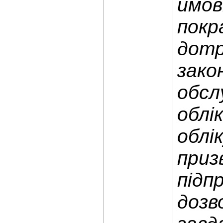
ймов
покр
дотр
зако
обсл
облі
облі
приз
підп
дозв