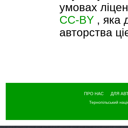
умовах ліцен
CC-BY
, яка
авторства ціє
ПРО НАС
ДЛЯ АВ
Тернопільський наці