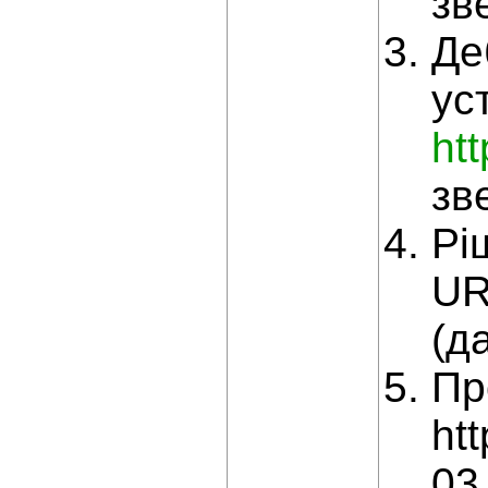
зв
Де
ус
ht
зв
Рі
UR
(д
Пр
ht
03