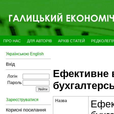
ПРО НАС
ДЛЯ АВТОРІВ
АРХІВ СТАТЕЙ
РЕДКОЛЕГІ
Українською
English
Вхід
Ефективне 
Логін
бухгалтерсь
Пароль
Зареєструватися
Назва
Ефек
Корисні посилання