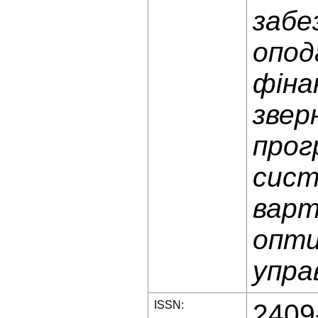
забе
опод
фіна
звер
прог
сист
варт
опти
упра
ISSN:
2409