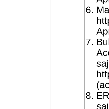
Mas
ht
Apr
Bu
Ac
saj
ht
(a
ER
saj