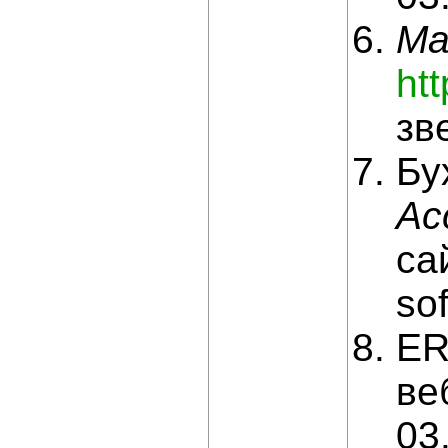
Ma
ht
зв
Бу
Ac
са
so
ER
ве
03