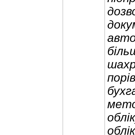
дозв
доку
авто
біль
шахр
порі
бухг
мето
облі
облі