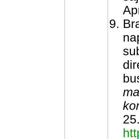
Apr
Br
na
su
di
bus
ma
kon
25.
ht