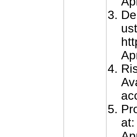
Apr
De
ust
ht
Apr
Rі
Av
ac
Pr
at
Apr