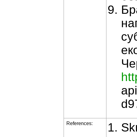
Бр
на
су
ек
Че
htt
ap
d9
References:
Skr