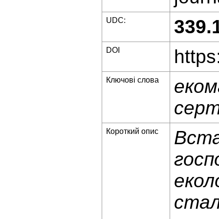
UDC:
339.
DOI
https
Ключові слова
еком
серт
Короткий опис
Вста
госп
екол
стал