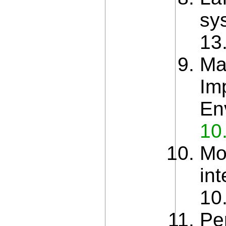
sys
13
Ma
Im
En
10
Mo
int
10
Pe