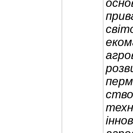
осно
прив
світ
еком
агро
розв
перм
ство
техн
інно