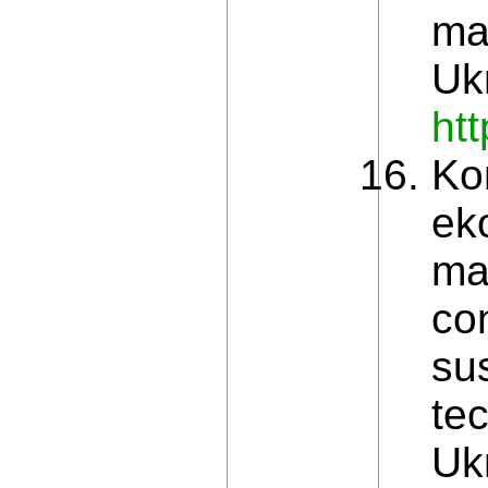
ma
Uk
ht
Ko
ek
mar
co
su
te
Ukr