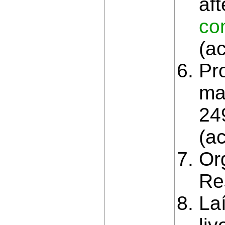
aft
co
(a
Pr
ma
249
(a
Or
Re
Laí