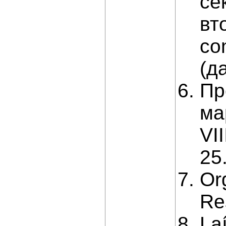
се
вт
co
(д
Пр
ма
VI
25
Or
Re
Laí