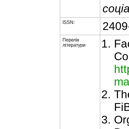
соці
ISSN:
2409
Перелік
Fa
літератури
Co
htt
ma
Th
Fi
Or