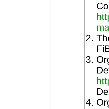
Co
htt
ma
Th
Fi
Or
De
htt
De
Org