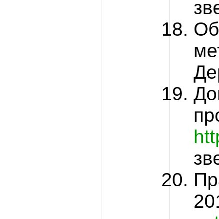
зв
Об
ме
Де
До
пр
ht
зв
Пр
20