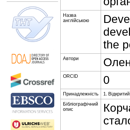
орга
Назва
Devel
англійською
devel
the 
Автори
Олен
ORCID
0
Принадлежність
1. Відкрити
Бібліографічний
Корч
опис
стал