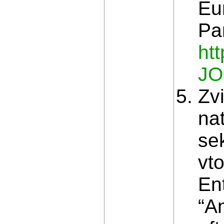
Eu
Pa
ht
JO
Zv
na
se
vto
En
“A