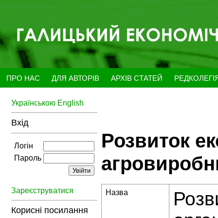
ПРО НАС
ДЛЯ АВТОРІВ
АРХІВ СТАТЕЙ
РЕДКОЛЕГІ
Українською
English
Вхід
Розвиток ек
Логін
агровиробни
Пароль
Зареєструватися
Назва
Розв
Корисні посилання