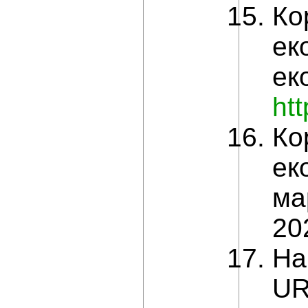
Ко
ек
ек
ht
Ко
ек
ма
20
На
URL