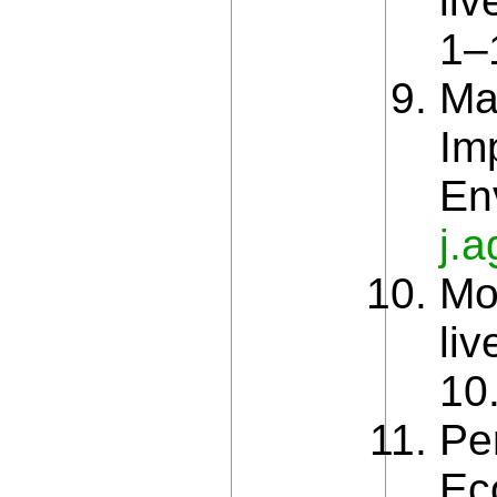
liv
1–
Ma
Im
En
j.
Mo
liv
10
Pe
Ec