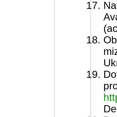
Nat
Av
(a
Ob
mi
Uk
Do
pr
ht
De