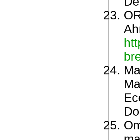
De
OR
Ahr
htt
br
Ma
Ma
Ec
Do
Om
ma