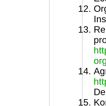
Or
Ins
Re
pr
htt
or
Ag
ht
De
Ko