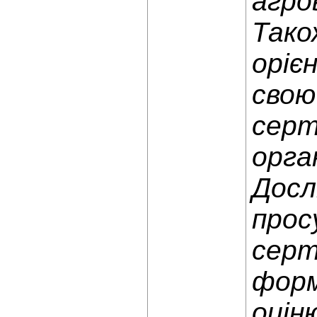
агро
Тако
оріє
свою
серт
орга
Досл
прос
серт
форм
оцін