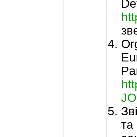
De
htt
зв
Org
Eu
Pa
ht
JO
Зв
та