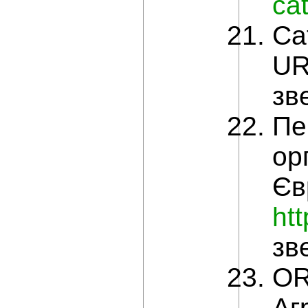
ca
Ca
UR
зв
Пе
ор
Єв
ht
зв
OR
Аг