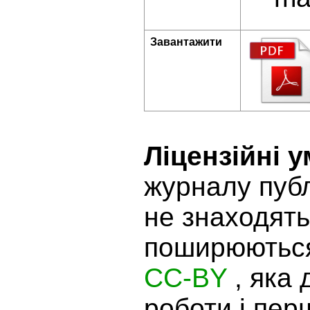
Завантажити
Ліцензійні 
журналу публ
не знаходять
поширюються
CC-BY
, яка
роботи і перш