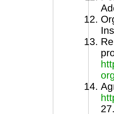
Ad
Or
Ins
Re
pr
htt
or
Ag
htt
27