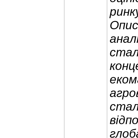
ринк
Опис
анал
стал
конц
еком
агро
стал
відп
глоб