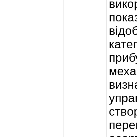
вико
пока
відо
кате
приб
меха
визн
упра
ство
пере