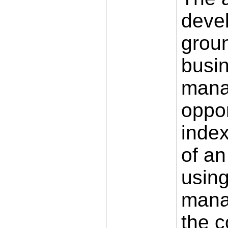
deve
groun
busin
mana
oppor
index
of an
using
manag
the c