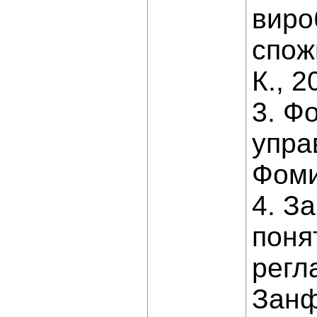
виро
спож
К., 2
3. Ф
упра
Фоми
4. За
поня
регла
Занф