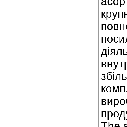
асор
круп
повн
поси
діял
внут
збіл
комп
виро
проду
The a