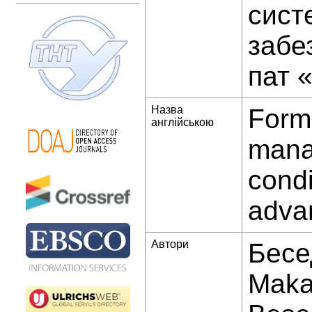
сист
забе
пат 
Назва
Forma
англійською
mana
condi
adva
Автори
Бесе
Maka