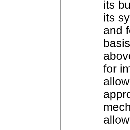
its b
its s
and f
basis
above
for i
allow
appro
mech
allow