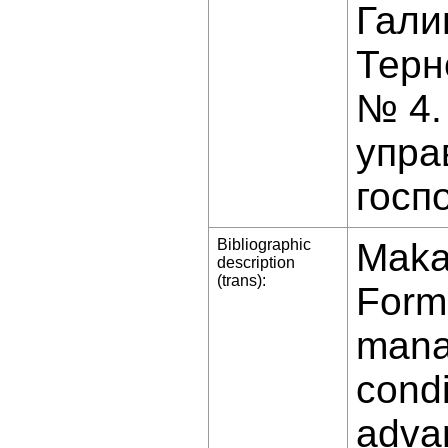
Гали
Терн
№ 4.
упра
госп
Bibliographic
Makaz
description
(trans):
Forma
mana
condi
advan