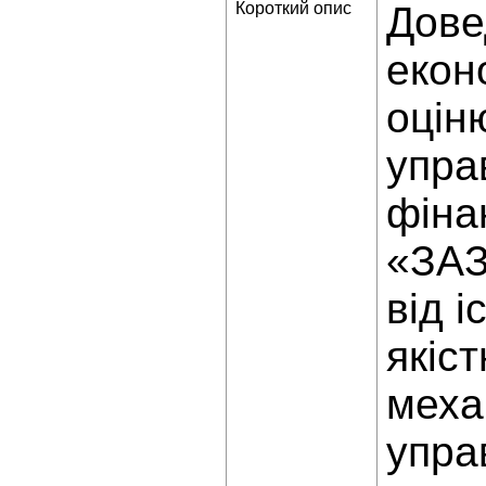
Короткий опис
Дове
екон
оцін
упра
фіна
«ЗАЗ
від 
якіс
меха
упра