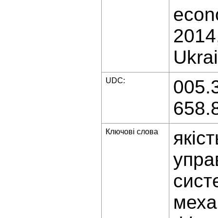
econo
2014,
Ukrai
UDC:
005.
658.
Ключові слова
якіст
упра
сист
меха