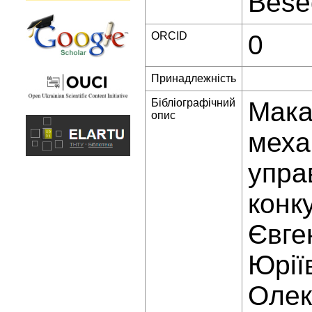
Bese
ORCID
0
Принадлежність
Бібліографічний
Мака
опис
меха
упра
конк
Євге
Юрії
Олек