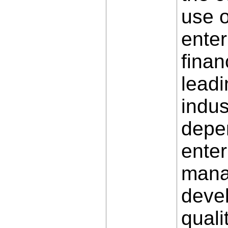
use o
enter
finan
leadi
indu
depen
enter
mana
deve
qual