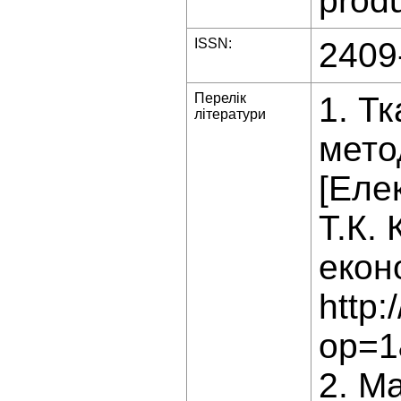
produ
ISSN:
2409
Перелік
1. Тк
літератури
мето
[Еле
Т.К.
екон
http
op=1
2. М