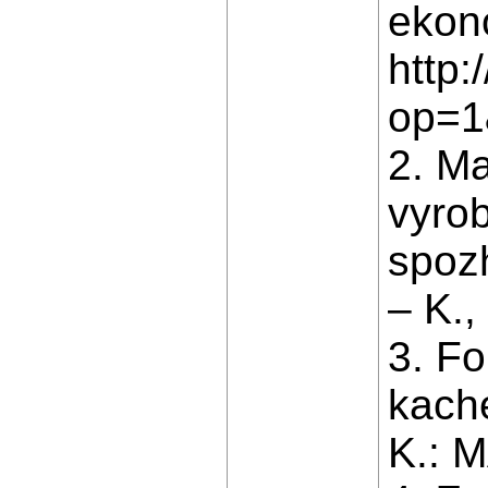
ekon
http
op=1
2. Ma
vyro
spoz
– K.,
3. Fo
kache
K.: M