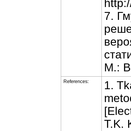
http:
7. Г
реше
веро
стати
М.: 
References:
1. Tk
metod
[Elec
T.K. 