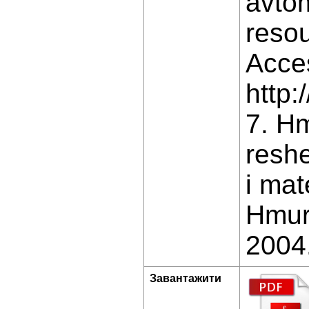
avtom
resou
Acce
http:
7. H
reshe
i mat
Hmur
2004.
Завантажити