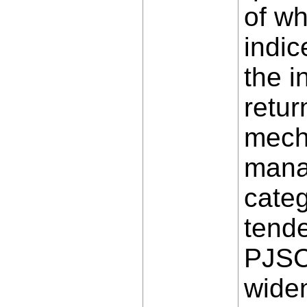
of wh
indic
the i
retur
mecha
mana
categ
tende
PJSC
widen