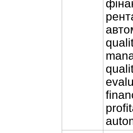
фіна
рент
авто
quali
mana
qual
eval
finan
profit
autom