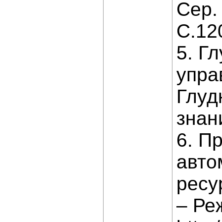
Сер.
С.12
5. Г
упра
Глуд
знани
6. П
авто
ресу
– Ре