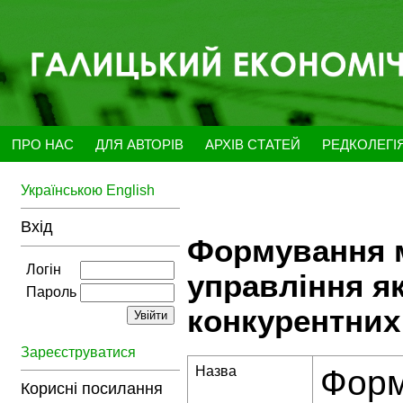
ПРО НАС
ДЛЯ АВТОРІВ
АРХІВ СТАТЕЙ
РЕДКОЛЕГІ
Українською
English
Вхід
Формування м
Логін
управління я
Пароль
конкурентних
Зареєструватися
Назва
Форм
Корисні посилання