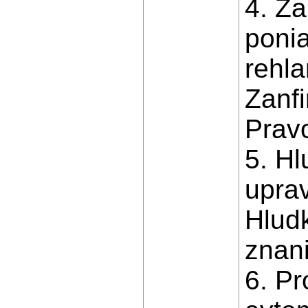
4. Za
ponia
rehla
Zanfi
Pravo
5. H
uprav
Hludk
znani
6. Pr