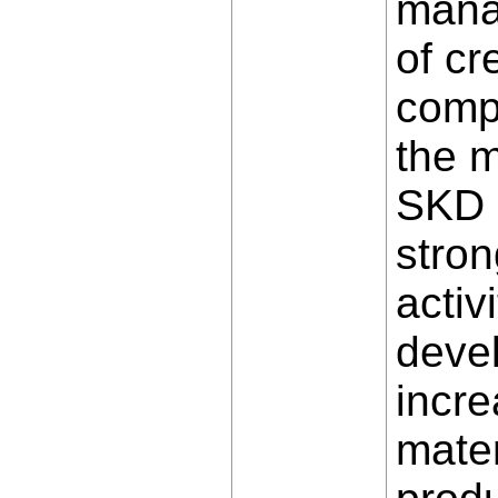
mana
of cr
compe
the m
SKD s
stron
activ
deve
incre
mate