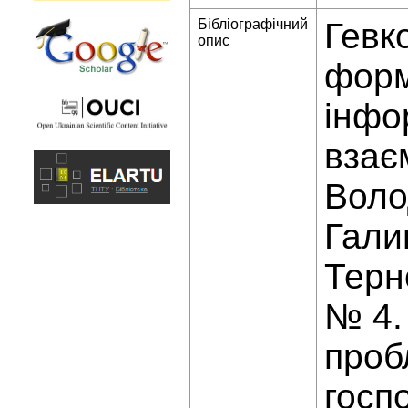
Бібліографічний
Гевк
опис
форм
інфо
взає
Воло
Гали
Терн
№ 4.
проб
госп