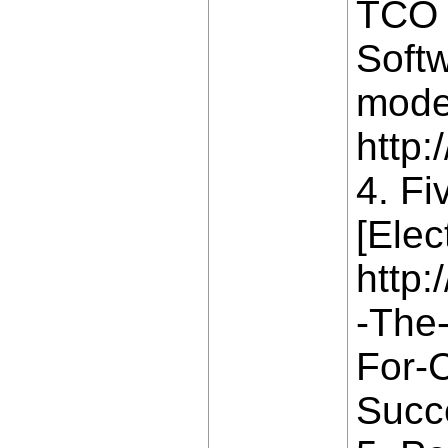
TCO 
Softw
mode
http:
4. Fi
[Elec
http:
-The-
For-
Succ