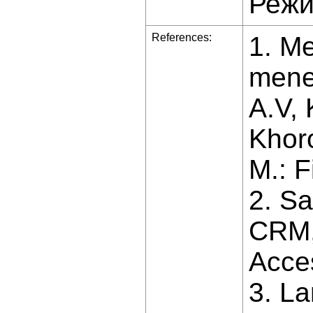
Режи
References:
1. Me
mene
A.V, 
Khoro
M.: F
2. Sa
CRM, 
Acces
3. La