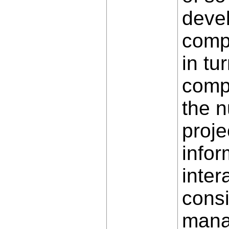
devel
comp
in tu
comp
the n
proje
infor
inter
cons
manag