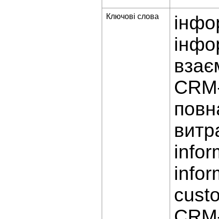
Ключові слова
інфо
інфо
взає
CRM-
повн
витр
infor
infor
custo
CRM-