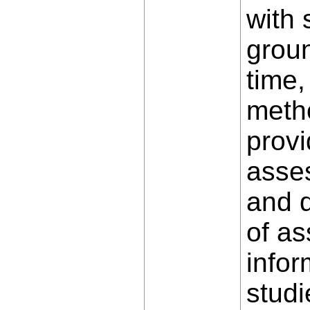
with 
groun
time,
metho
provi
asse
and d
of as
infor
studi