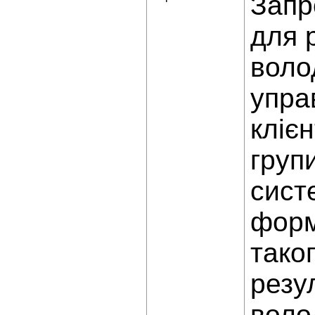
Запр
для 
воло
упра
кліє
груп
сист
форм
тако
резу
воло