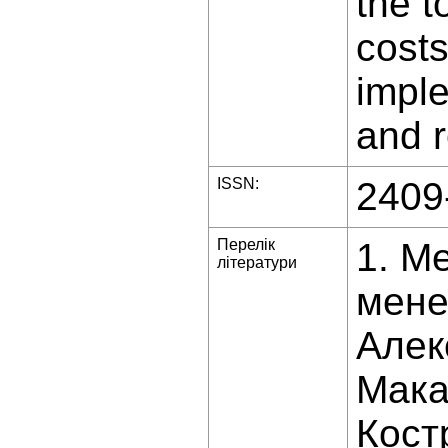
the t
costs
imple
and 
ISSN:
2409
Перелік
1. М
літератури
мене
Алек
Мака
Кост