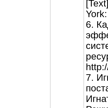
[Text
York
6. К
эффе
сист
ресу
http:
7. И
пост
Игна