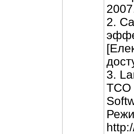
2007.
2. С
эффе
[Еле
досту
3. La
TCO 
Soft
Режи
http: