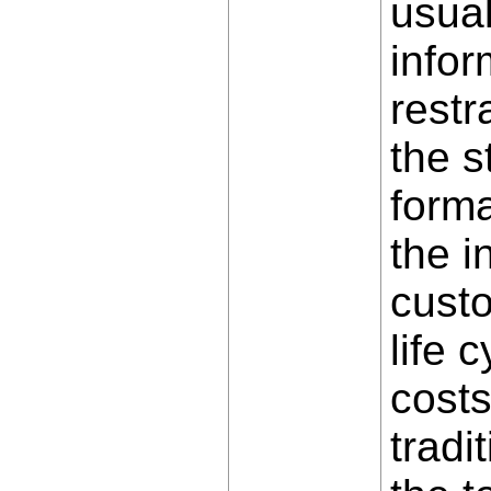
usual
infor
restr
the s
forma
the i
custo
life 
costs
tradi