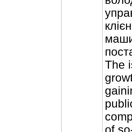
упра
кліє
маши
пост
The i
growt
gaini
publi
compa
of s