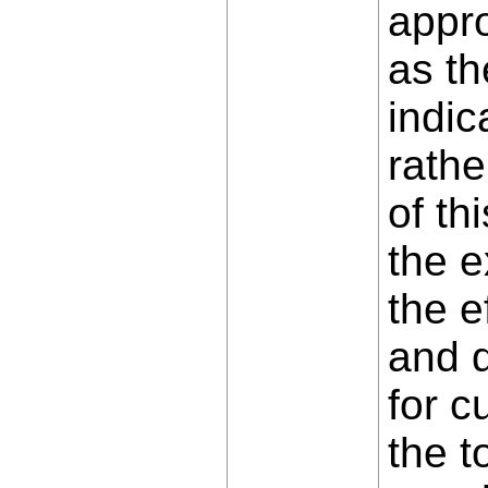
appro
as th
indic
rathe
of th
the e
the e
and d
for c
the t