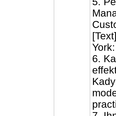
5. P
Mana
Cust
[Text
York
6. K
effek
Kadyk
mode
pract
7. Ih