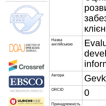
розв
забе
кліє
Назва
Evalu
англійською
devel
infor
Автори
Gevk
ORCID
0
Принадлежність