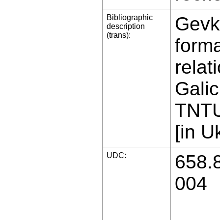
Bibliographic
Gevko
description
(trans):
form
relat
Galic
TNTU
[in U
UDC:
658.
004