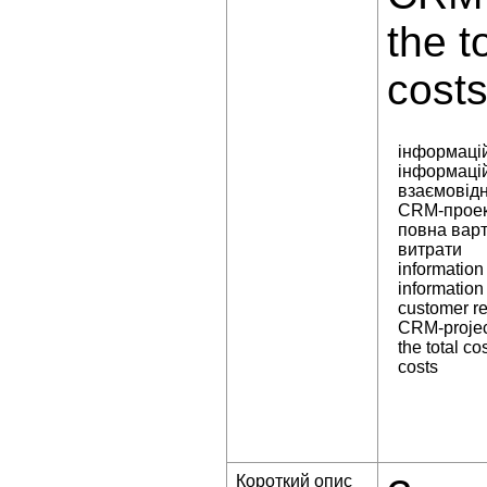
the t
cost
інформаці
інформаці
взаємовідн
CRM-прое
повна варт
витрати
information
information
customer re
CRM-projec
the total co
costs
Короткий опис