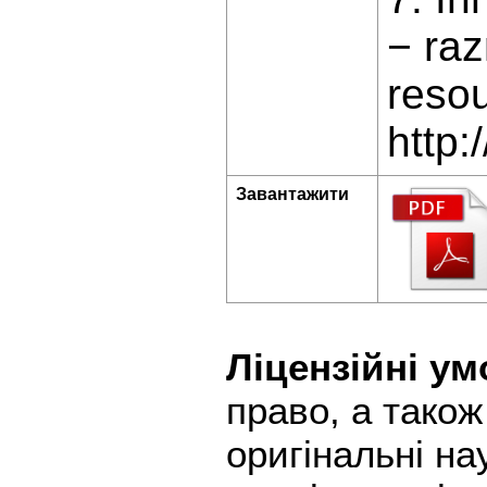
− raz
reso
http:
Завантажити
Ліцензійні ум
право, а тако
оригінальні на