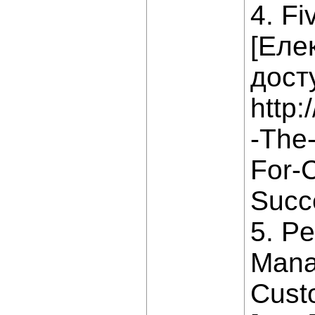
4. Fi
[Еле
дост
http:
-The-
For-
Succ
5. P
Mana
Cust