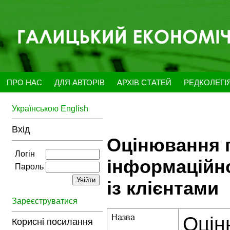
ПРО НАС
ДЛЯ АВТОРІВ
АРХІВ СТАТЕЙ
РЕДКОЛЕГІ
Українською
English
Вхід
Оцінювання 
Логін
інформаційн
Пароль
із клієнтами
Зареєструватися
Назва
Оцін
Корисні посилання