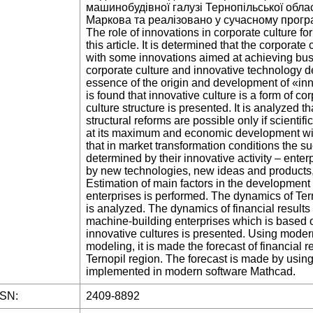
машинобудівної галузі Тернопільської облас
Маркова та реалізовано у сучасному прогр
The role of innovations in corporate culture f
this article. It is determined that the corporat
with some innovations aimed at achieving bus
corporate culture and innovative technology
essence of the origin and development of «inn
is found that innovative culture is a form of co
culture structure is presented. It is analyzed
structural reforms are possible only if scientif
at its maximum and economic development will 
that in market transformation conditions the su
determined by their innovative activity – enterp
by new technologies, new ideas and products,
Estimation of main factors in the development 
enterprises is performed. The dynamics of Tern
is analyzed. The dynamics of financial results a
machine-building enterprises which is based o
innovative cultures is presented. Using mode
modeling, it is made the forecast of financial 
Ternopil region. The forecast is made by usi
implemented in modern software Mathcad.
SSN:
2409-8892