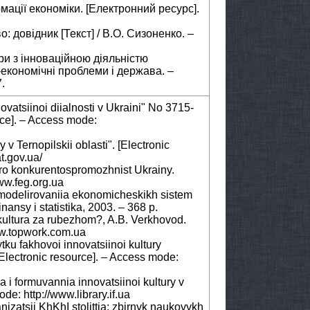
мації економіки. [Електронний ресурс].
: довідник [Текст] / В.О. Сизоненко. –
ури з інноваційною діяльністю
о-економічні проблеми і держава. –
.
ovatsiinoi diialnosti v Ukraini" No 3715-
rce]. – Access mode:
y v Ternopilskii oblasti". [Electronic
t.gov.ua/
t pro konkurentospromozhnist Ukrainy.
www.feg.org.ua
modelirovaniia ekonomicheskikh sistem
inansy i statistika, 2003. – 368 p.
 kultura za rubezhom?, A.B. Verkhovod.
www.topwork.com.ua
ku fakhovoi innovatsiinoi kultury
Electronic resource]. – Access mode:
a i formuvannia innovatsiinoi kultury v
de: http://www.library.if.ua
nizatsii KhKhI stolittia: zbirnyk naukovykh