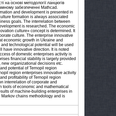
ті на основі методології ланцюгів
амному забезпеченні Mathcad.
ormation and development is presented in
e culture formation is always associated
iness goals. The interrelation between
 development is researched. The economic
ovation culture» concept is determined. It
rporate culture. The enterprise innovative
 that economic growth in Ukraine and
ic and technological potential will be used
have innovative direction. It is noted
ccess of domestic enterprises activity is
rises financial stability is largely provided
 new organizational decisions etc.
and potential of Ternopil region
opil region enterprises innovative activity
nd profitability of Ternopil region
n interrelation of corporate and
rn tools of economic and mathematical
results of machine-building enterprises in
ng Markov chains methodology and is