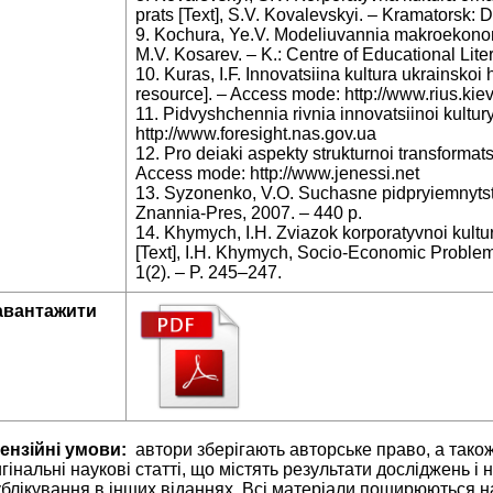
prats [Text], S.V. Kovalevskyi. – Kramatorsk:
9. Kochura, Ye.V. Modeliuvannia makroekonom
M.V. Kosarev. – K.: Centre of Educational Lite
10. Kuras, I.F. Innovatsiina kultura ukrainskoi 
resource]. – Access mode: http://www.rius.kie
11. Pidvyshchennia rivnia innovatsiinoi kultur
http://www.foresight.nas.gov.ua
12. Pro deiaki aspekty strukturnoi transformats
Access mode: http://www.jenessi.net
13. Syzonenko, V.O. Suchasne pidpryiemnytstv
Znannia-Pres, 2007. – 440 p.
14. Khymych, I.H. Zviazok korporatyvnoi kultur
[Text], I.H. Khymych, Socio-Economic Problems
1(2). – P. 245–247.
авантажити
ензійні умови:
автори зберігають авторське право, а тако
гінальні наукові статті, що містять результати досліджень і 
блікування в інших віданнях. Всі матеріали поширюються н