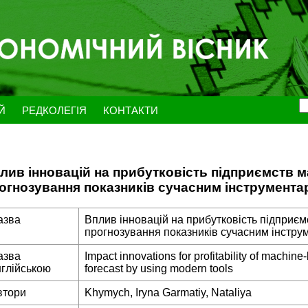
ЕЙ
РЕДКОЛЕГІЯ
КОНТАКТИ
лив інновацій на прибутковість підприємств м
огнозування показників сучасним інструмента
азва
Вплив інновацій на прибутковість підприєм
прогнозування показників сучасним інстру
азва
Impact innovations for profitability of machine
нглійською
forecast by using modern tools
втори
Khymych, Iryna Garmatiy, Nataliya