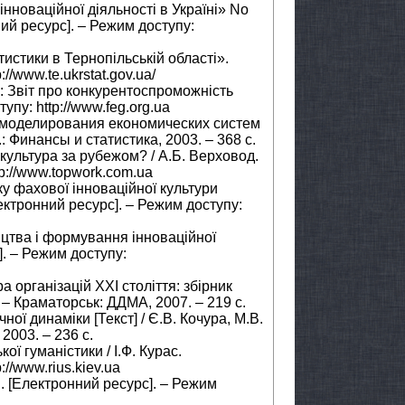
інноваційної діяльності в Україні» No
ний ресурс]. – Режим доступу:
истики в Тернопільській області».
//www.te.ukrstat.gov.ua/
: Звіт про конкурентоспроможність
упу: http://www.feg.org.ua
 моделирования економических систем
.: Финансы и статистика, 2003. – 368 с.
культура за рубежом? / А.Б. Верховод.
p://www.topwork.com.ua
ку фахової інноваційної культури
лектронний ресурс]. – Режим доступу:
ицтва і формування інноваційної
]. – Режим доступу:
а організацій ХХІ століття: збірник
 – Краматорськ: ДДМА, 2007. – 219 с.
ої динаміки [Текст] / Є.В. Кочура, М.В.
2003. – 236 с.
кої гуманістики / І.Ф. Курас.
://www.rius.kiev.ua
и. [Електронний ресурс]. – Режим