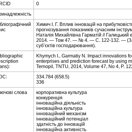
RCID
0
ринадлежність
ібліографічний
Химич І. Г. Вплив інновацій на прибутковіс
пис
прогнозування показників сучасним інструм
Наталія Михайлівна Гарматій // Галицький 
2014. — Том 47. — № 4. — С. 122-132. — (З
суб’єктів господарювання).
bliographic
Khymych I., Garmatiy N. Impact innovations for
scription
enterprises and prediction forecast by using m
rans):
Ternopil, TNTU, 2014, Volume 47, No 4, P. 122
DC:
334.784 (658.5)
336
лючові слова
корпоративна культура
конкуренція
інноваційна діяльність
інноваційна культура
інноваційний механізм
інноваційний потенціал
здатність до інновацій
інноваційна активність