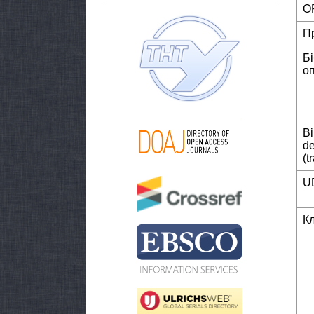
O
П
Б
о
Bi
de
(t
U
К