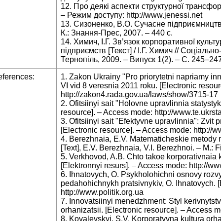
12. Про деякі аспекти структурної трансфор
– Режим доступу: http://www.jenessi.net
13. Сизоненко, В.О. Сучасне підприємництво
К.: Знання-Прес, 2007. – 440 с.
14. Химич, І.Г. Зв’язок корпоративної культ
підприємств [Текст] / І.Г. Химич // Соціальн
Тернопіль, 2009. – Випуск 1(2). – С. 245–247
ferences:
1. Zakon Ukrainy "Pro priorytetni napriamy inn
VI vid 8 veresnia 2011 roku. [Electronic resou
http://zakon4.rada.gov.ua/laws/show/3715-17
2. Ofitsiinyi sait "Holovne upravlinnia statystyk
resource]. – Access mode: http://www.te.ukrsta
3. Ofitsiinyi sait "Efektyvne upravlinnia": Zvi
[Electronic resource]. – Access mode: http://
4. Berezhnaia, E.V. Matematicheskie metody 
[Text], E.V. Berezhnaia, V.I. Berezhnoi. – M.: F
5. Verkhovod, A.B. Chto takoe korporativnaia
[Elektronnyi resurs]. – Access mode: http://
6. Ihnatovych, O. Psykholohichni osnovy rozvyt
pedahohichnykh pratsivnykiv, O. Ihnatovych. [
http://www.politik.org.ua
7. Innovatsiinyi menedzhment: Styl kerivnytstv
orhanizatsii. [Electronic resource]. – Access mo
8. Kovalevskyi, S.V. Korporatyvna kultura orha