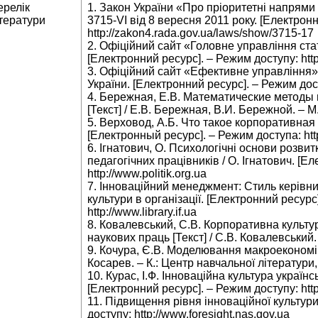
ерелік
1. Закон України «Про пріоритетні напрями 
тератури
3715-VI від 8 вересня 2011 року. [Електрон
http://zakon4.rada.gov.ua/laws/show/3715-17
2. Офіційний сайт «Головне управління стат
[Електронний ресурс]. – Режим доступу: http:
3. Офіційний сайт «Ефективне управління»
України. [Електронний ресурс]. – Режим дост
4. Бережная, Е.В. Математические методы
[Текст] / Е.В. Бережная, В.И. Бережной. – М
5. Верховод, А.Б. Что такое корпоративная 
[Електронный ресурс]. – Режим доступа: htt
6. Ігнатович, О. Психологічні основи розвит
педагогічних працівників / О. Ігнатович. [Е
http://www.politik.org.ua
7. Інноваційний менеджмент: Стиль керівн
культури в організації. [Електронний ресурс
http://www.library.if.ua
8. Ковалевський, С.В. Корпоративна культур
наукових праць [Текст] / С.В. Ковалевський.
9. Кочура, Є.В. Моделювання макроекономічн
Косарев. – К.: Центр навчальної літератури, 
10. Курас, І.Ф. Інноваційна культура українсь
[Електронний ресурс]. – Режим доступу: http
11. Підвищення рівня інноваційної культур
доступу: http://www.foresight.nas.gov.ua