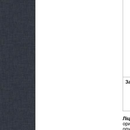
З
Ліц
ори
опу