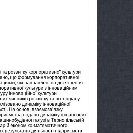
 та розвитку корпоративної культури
чено, що формування корпоративної
аціями, які направлені на досягнення
поративної культури з інноваційним
уру інноваційної культури
их чинників розвитку та потенціалу
алізовано динаміку інноваційної
сті. На основі взаємозв’язку
дприємства подано динаміку фінансових
ашинобудівної галузі в Тернопільській
тарій економіко-математичного
 результатів діяльності підприємств