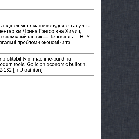
ть підприємств машинобудівної галузі та
ентарієм / Ірина Григорівна Химич,
економічний вісник — Тернопіль : ТНТУ,
агальні проблеми економіки та
 profitability of machine-building
odern tools. Galician economic bulletin,
-132 [in Ukrainian].