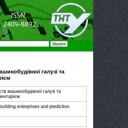
ашинобудівної галузі та
рієм
ств машинобудівної галузі та
ментарієм
-building enterprises and prediction