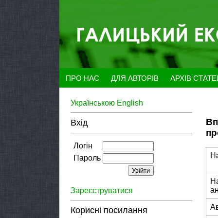
ПРО НАС
ДЛЯ АВТОРІВ
АРХІВ СТАТ
Українською
English
Вп
Вхід
пр
Логін
Н
Пароль
Н
а
Зареєструватися
А
Корисні посилання