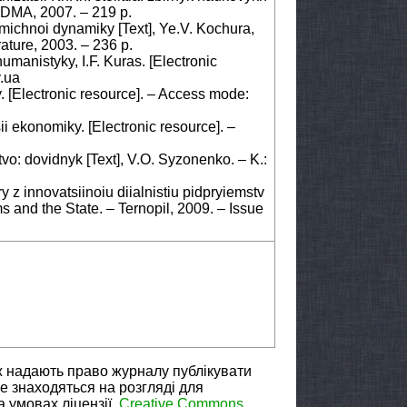
 DDMA, 2007. – 219 p.
ichnoi dynamiky [Text], Ye.V. Kochura,
rature, 2003. – 236 p.
humanistyky, I.F. Kuras. [Electronic
v.ua
y. [Electronic resource]. – Access mode:
ii ekonomiky. [Electronic resource]. –
o: dovidnyk [Text], V.O. Syzonenko. – K.:
y z innovatsiinoiu diialnistiu pidpryiemstv
 and the State. – Ternopil, 2009. – Issue
ж надають право журналу публікувати
не знаходяться на розгляді для
а умовах ліцензії
Creative Commons