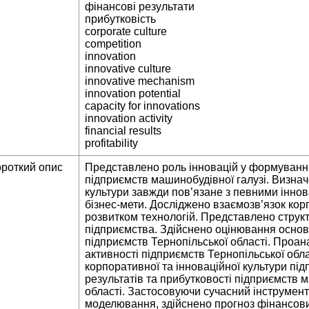
фінансові результати
прибутковість
corporate culture
competition
innovation
innovative culture
innovative mechanism
innovation potential
capacity for innovations
innovation activity
financial results
profitability
ороткий опис
Представлено роль інновацій у формуванні
підприємств машинобудівної галузі. Визна
культури завжди пов’язане з певними іннов
бізнес-мети. Досліджено взаємозв’язок кор
розвитком технологій. Представлено структ
підприємства. Здійснено оцінювання основн
підприємств Тернопільської області. Проан
активності підприємств Тернопільської обла
корпоративної та інноваційної культури пі
результатів та прибутковості підприємств м
області. Застосовуючи сучасний інструмен
моделювання, здійснено прогноз фінансових