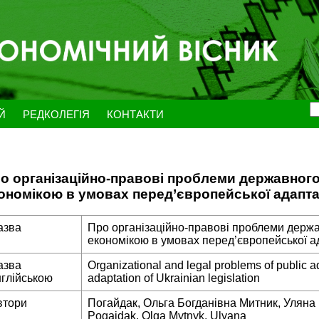
ЕЙ
РЕДКОЛЕГІЯ
КОНТАКТИ
о організаційно-правові проблеми державног
ономікою в умовах перед’європейської адапта
азва
Про організаційно-правові проблеми держ
економікою в умовах перед’європейської а
азва
Organizational and legal problems of public a
нглійською
adaptation of Ukrainian legislation
втори
Погайдак, Ольга Богданівна Митник, Уляна
Pogajdak, Olga Mytnyk, Ulyana