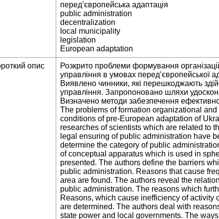
перед’європейська адаптація
public administration
decentralization
local municipality
legislation
European adaptation
ороткий опис
Розкрито проблеми формування організаці
управління в умовах перед’європейської ад
Виявлено чинники, які перешкоджають зді
управління. Запропоновано шляхи удоскона
Визначено методи забезпечення ефективно
The problems of formation organizational and l
conditions of pre-European adaptation of Ukrai
researches of scientists which are related to 
legal ensuring of public administration have be
determine the category of public administratio
of conceptual apparatus which is used in sphe
presented. The authors define the barriers whi
public administration. Reasons that cause freq
area are found. The authors reveal the relations
public administration. The reasons which furt
Reasons, which cause inefficiency of activity 
are determined. The authors deal with reasons 
state power and local governments. The ways o