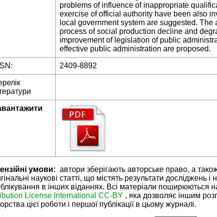
problems of influence of inappropriate qualifica
exercise of official authority have been also 
local government system are suggested. The a
process of social production decline and degr
improvement of legislation of public administr
effective public administration are proposed.
SSN:
2409-8892
ерелік
тератури
авантажити
ензійні умови:
автори зберігають авторське право, а тако
гінальні наукові статті, що містять результати досліджень і 
блікування в інших віданнях. Всі матеріали поширюються н
ribution License International CC-BY
, яка дозволяє іншим ро
орства цієї роботи і першої публікації в цьому журналі.