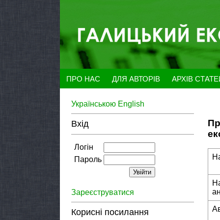
ПРО НАС
ДЛЯ АВТОРІВ
АРХІВ СТАТ
Українською
English
Пр
Вхід
ек
Логін
Н
Пароль
Н
а
Зареєструватися
А
Корисні посилання