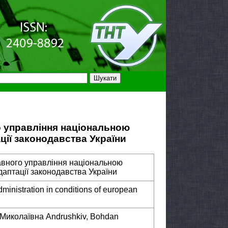
о управління національною
ції законодавства України
авного управління національною
даптації законодавства України
dministration in conditions of european
 Миколаївна Andrushkiv, Bohdan