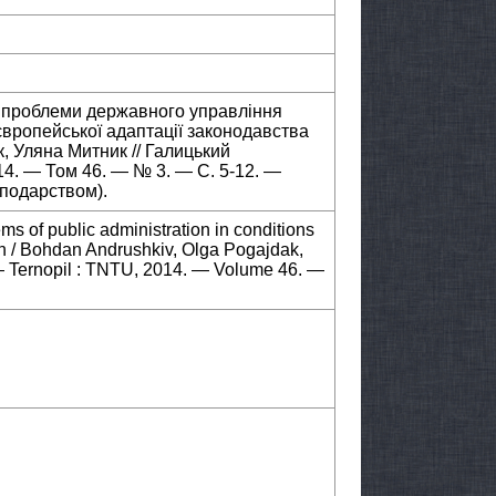
і проблеми державного управління
вропейської адаптації законодавства
, Уляна Митник // Галицький
14. — Том 46. — № 3. — С. 5-12. —
сподарством).
ms of public administration in conditions
on / Bohdan Andrushkiv, Olga Pogajdak,
 — Ternopil : TNTU, 2014. — Volume 46. —