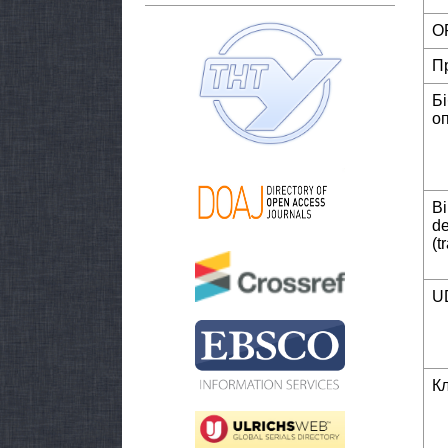
O
П
Б
о
Bi
de
(t
U
К