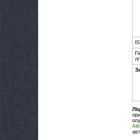
I
П
лі
З
Ліц
ори
опу
Att
авт