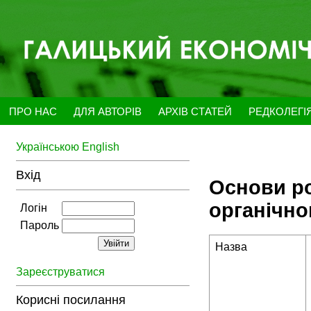
ПРО НАС
ДЛЯ АВТОРІВ
АРХІВ СТАТЕЙ
РЕДКОЛЕГІ
Українською
English
Вхід
Основи ро
органічно
Логін
Пароль
Назва
Зареєструватися
Корисні посилання