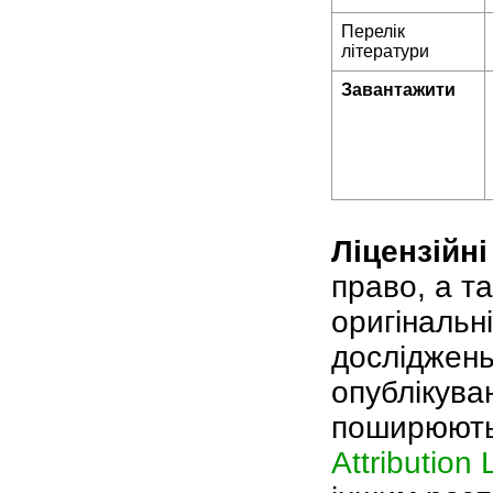
Перелік
літератури
Завантажити
Ліцензійні
право, а т
оригінальні
досліджень
опублікува
поширюютьс
Attribution