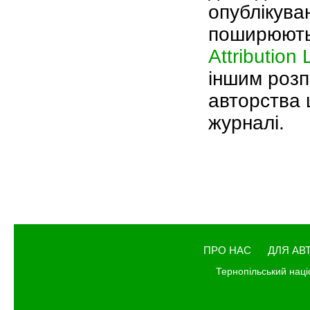
опублікува
поширюютьс
Attribution
іншим розп
авторства ц
журналі.
ПРО НАС
ДЛЯ АВ
Тернопільський наці