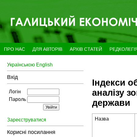
ПРО НАС
ДЛЯ АВТОРІВ
АРХІВ СТАТЕЙ
РЕДКОЛЕГІ
Українською
English
Вхід
Індекси о
аналізу з
Логін
Пароль
держави
Назва
Зареєструватися
Корисні посилання