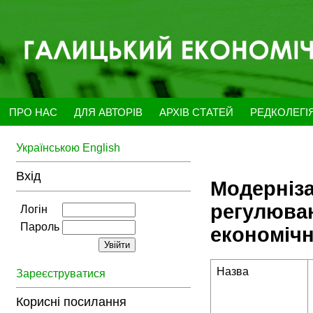
ПРО НАС
ДЛЯ АВТОРІВ
АРХІВ СТАТЕЙ
РЕДКОЛЕГІ
Українською
English
Вхід
Модерніза
регулюван
Логін
Пароль
економічн
Назва
Зареєструватися
Корисні посилання