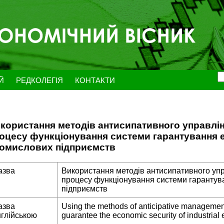
ЕЙ
РЕДКОЛЕГІЯ
КОНТАКТИ
користання методів антисипативного управлін
оцесу функціонування системи гарантування е
омислових підприємств
азва
Використання методів антисипативного упр
процесу функціонування системи гарантув
підприємств
азва
Using the methods of anticipative managemen
нглійською
guarantee the economic security of industrial 