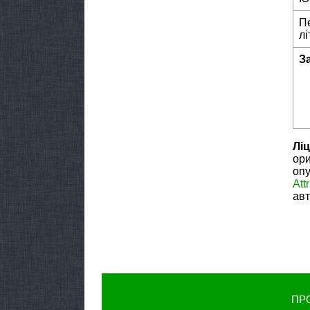
П
лі
З
Ліц
ори
опу
Att
авт
ПР