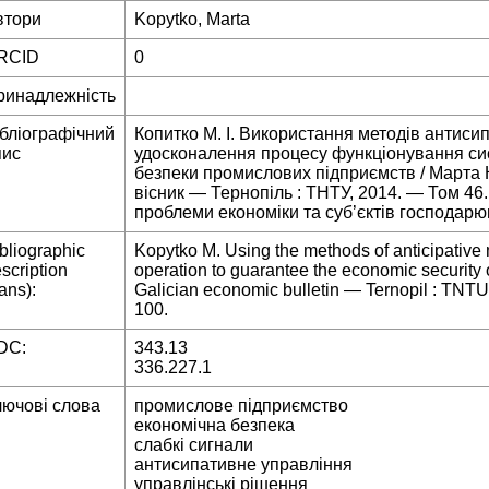
втори
Kopytko, Marta
RCID
0
ринадлежність
ібліографічний
Копитко М. І. Використання методів антиси
пис
удосконалення процесу функціонування си
безпеки промислових підприємств / Марта К
вісник — Тернопіль : ТНТУ, 2014. — Том 46
проблеми економіки та суб’єктів господарю
bliographic
Kopytko M. Using the methods of anticipativ
scription
operation to guarantee the economic security of
rans):
Galician economic bulletin — Ternopil : TNT
100.
DC:
343.13
336.227.1
лючові слова
промислове підприємство
економічна безпека
слабкі сигнали
антисипативне управління
управлінські рішення