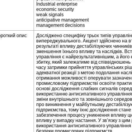
Industrial enterprise
economic security
weak signals
anticipative management
management decisions
ороткий опис
Досліджено специфіку трьох типів управлін
випереджувального. Акцент здійснено на вт
результаті впливу дестабілізуючих чинників 
зменшення їхнього впливу та наслідків. В
управління є найрезультативнішим, а його
збитку, який залежатиме від співвідношень
часу затримки прийняття управлінських ріш
адекватної реакції з метою подолання насл
отримання можливості оперувати зазначе
промисловому підприємстві освоїти практи
основі дослідження слабких сигналів сер
використанню антисипативного управління 
зміни внутрішнього та зовнішнього середов
про виникнення у майбутньому дестабілізую
підприємства, тому їхнє дослідження стан
забезпечення процесу уникнення впливу цих 
впливу у випадку настання. У зв’язку з ци
використання антисипативного управління з
безпеки промислових підприємств.