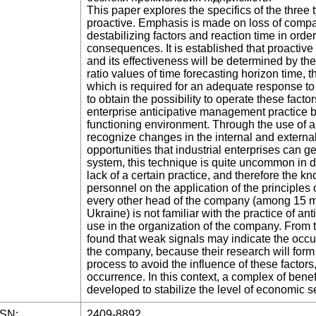
This paper explores the specifics of the three t
proactive. Emphasis is made on loss of compan
destabilizing factors and reaction time in orde
consequences. It is established that proactive
and its effectiveness will be determined by th
ratio values of time forecasting horizon time, 
which is required for an adequate response to 
to obtain the possibility to operate these factor
enterprise anticipative management practice 
functioning environment. Through the use of a
recognize changes in the internal and external
opportunities that industrial enterprises can 
system, this technique is quite uncommon in 
lack of a certain practice, and therefore the
personnel on the application of the principles
every other head of the company (among 15 m
Ukraine) is not familiar with the practice of ant
use in the organization of the company. From t
found that weak signals may indicate the occurr
the company, because their research will form 
process to avoid the influence of these factors,
occurrence. In this context, a complex of benef
developed to stabilize the level of economic sec
SSN:
2409-8892