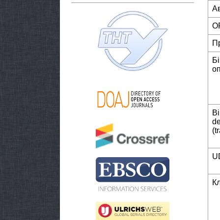
А
O
П
Б
о
Bi
de
(t
U
К