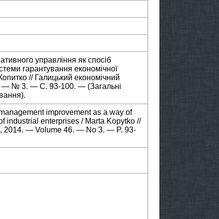
пативного управління як спосіб
стеми гарантування економічної
опитко // Галицький економічний
. — № 3. — С. 93-100. — (Загальні
вання).
e management improvement as a way of
 industrial enterprises / Marta Kopytko //
U, 2014. — Volume 46. — No 3. — P. 93-