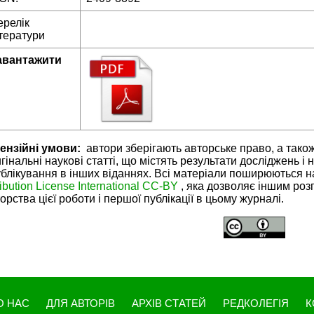
ерелік
тератури
авантажити
ензійні умови:
автори зберігають авторське право, а тако
гінальні наукові статті, що містять результати досліджень і 
блікування в інших віданнях. Всі матеріали поширюються н
ribution License International CC-BY
, яка дозволяє іншим ро
орства цієї роботи і першої публікації в цьому журналі.
О НАС
ДЛЯ АВТОРІВ
АРХІВ СТАТЕЙ
РЕДКОЛЕГІЯ
К