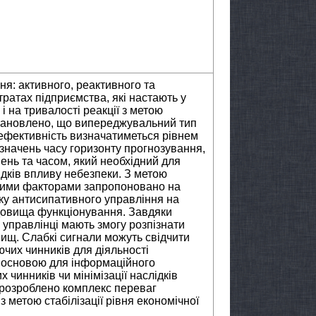
ня: активного, реактивного та
ратах підприємства, які настають у
і на тривалості реакції з метою
становлено, що випереджувальний тип
 ефективність визначатиметься рівнем
 значень часу горизонту прогнозування,
ень та часом, який необхідний для
ідків впливу небезпеки. З метою
ними факторами запропоновано на
ку антисипативного управління на
едовища функціонування. Завдяки
управлінці мають змогу розпізнати
ищ. Слабкі сигнали можуть свідчити
чих чинників для діяльності
е основою для інформаційного
чинників чи мінімізації наслідків
м розроблено комплекс переваг
 метою стабілізації рівня економічної