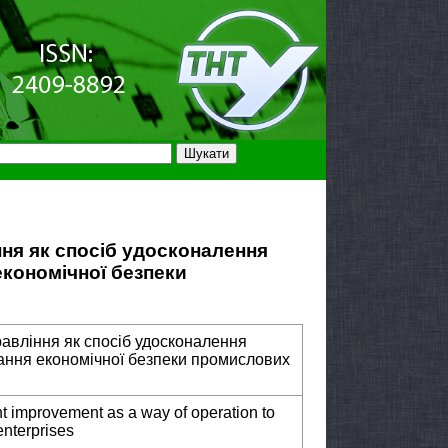
ня як спосіб удосконалення
кономічної безпеки
авління як спосіб удосконалення
ання економічної безпеки промислових
t improvement as a way of operation to
enterprises