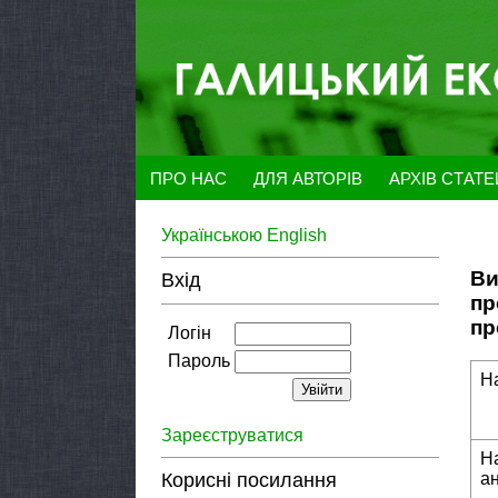
ПРО НАС
ДЛЯ АВТОРІВ
АРХІВ СТАТ
Українською
English
Ви
Вхід
пр
пр
Логін
Пароль
Н
Зареєструватися
Н
Корисні посилання
а