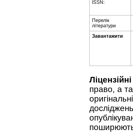
ISSN:
Перелік
літератури
Завантажити
Ліцензійні
право, а т
оригінальні
досліджень
опублікува
поширюютьс