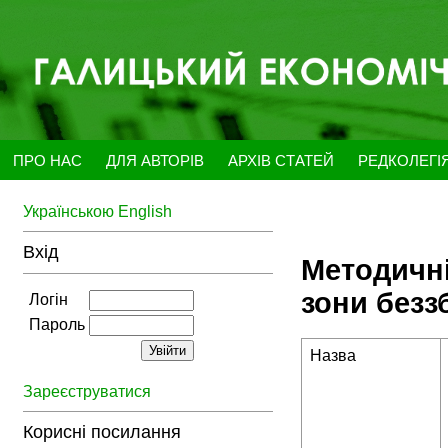
ПРО НАС
ДЛЯ АВТОРІВ
АРХІВ СТАТЕЙ
РЕДКОЛЕГІ
Українською
English
Вхід
Методичні
зони безз
Логін
Пароль
Назва
Зареєструватися
Корисні посилання