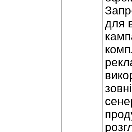
Запр
для 
камп
комп
рекл
вико
зовн
сене
прод
розг