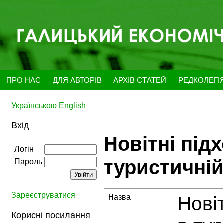
ПРО НАС
ДЛЯ АВТОРІВ
АРХІВ СТАТЕЙ
РЕДКОЛЕГІ
Українською
English
Вхід
Новітні під
Логін
туристичній
Пароль
Зареєструватися
Назва
Нові
Корисні посилання