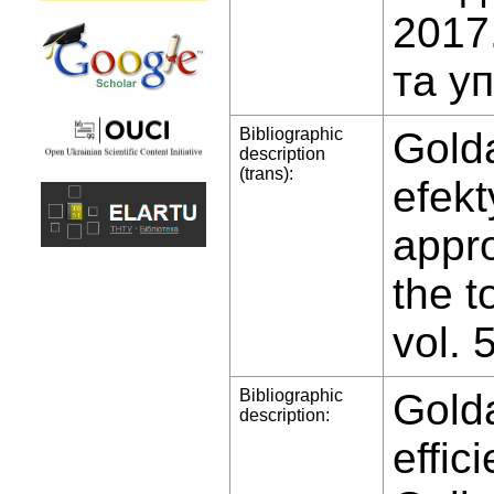
2017
та у
Bibliographic
Gold
description
(trans):
efekt
appro
the t
vol. 
Bibliographic
Gold
description:
effic