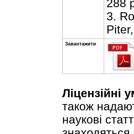
288 p
3. Ro
Piter
Завантажити
Ліцензійні 
також надают
наукові статт
знаходяться 