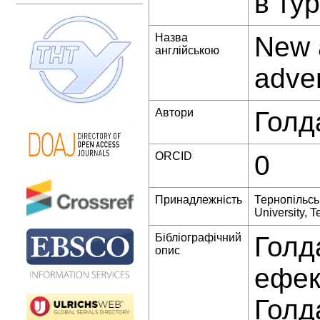
в тур
Назва
New a
англійською
adver
Автори
Голд
ORCID
0
Принадлежність
Тернопільськ
University, T
Бібліографічний
Голд
опис
ефек
Голд