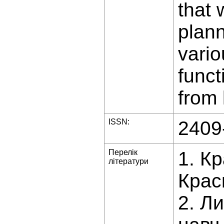
that 
plann
vario
funct
from 
ISSN:
2409
Перелік
1. Кр
літератури
Крас
2. Ли