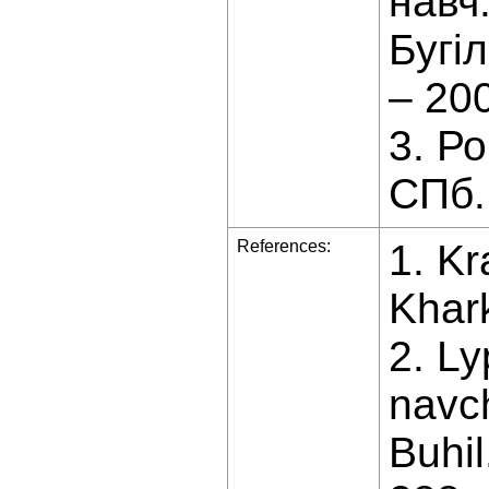
навч.
Бугіл
– 200
3. Ро
СПб.:
References:
1. Kr
Khark
2. Ly
navch
Buhil