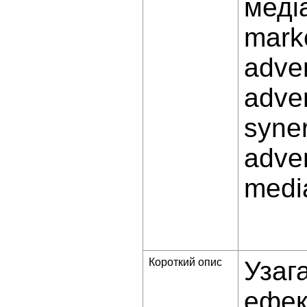
меді
mark
adver
adve
syner
adver
medi
Короткий опис
Узаг
ефек