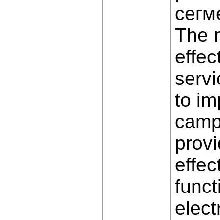
сегме
The m
effec
servi
to im
camp
provi
effec
funct
elect