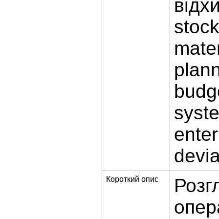
відх
stoc
mate
plan
budg
syst
enter
devia
Короткий опис
Розг
опер