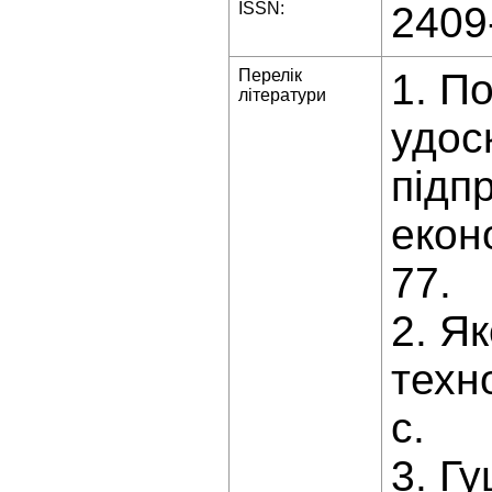
ISSN:
2409
Перелік
1. П
літератури
удос
підпр
еконо
77.
2. Я
техно
с.
3. Г