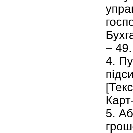
упра
госпо
Бухга
– 49.
4. П
підс
[Тек
Карт
5. А
грош