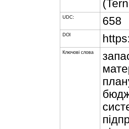
(Tern
UDC:
658
DOI
https
Ключові слова
запа
мате
план
бюдж
сист
підп