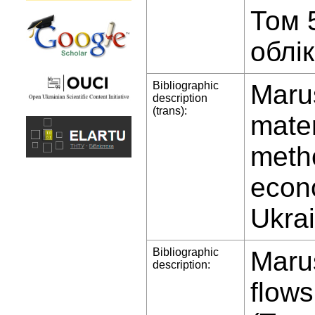
Том 
облік
Bibliographic
Maru
description
(trans):
mater
metho
econo
Ukrai
Bibliographic
Maru
description:
flows