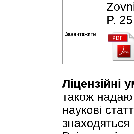
Zovni
P. 25
Завантажити
Ліцензійні 
також надают
наукові статт
знаходяться 