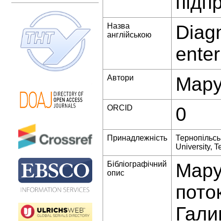
підп
Назва
Diagn
англійською
enter
Автори
Мару
ORCID
0
Принадлежність
Тернопільськ
University, T
Бібліографічний
Мару
опис
пото
Гали