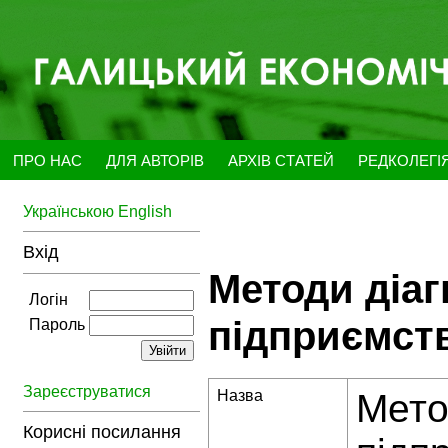
ПРО НАС
ДЛЯ АВТОРІВ
АРХІВ СТАТЕЙ
РЕДКОЛЕГІ
Українською
English
Вхід
Методи діаг
Логін
підприємст
Пароль
Зареєструватися
Назва
Мето
Корисні посилання