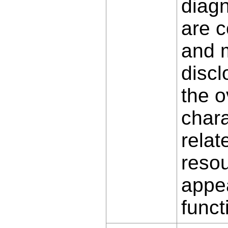
diagn
are c
and m
discl
the o
chara
relat
resou
appea
funct