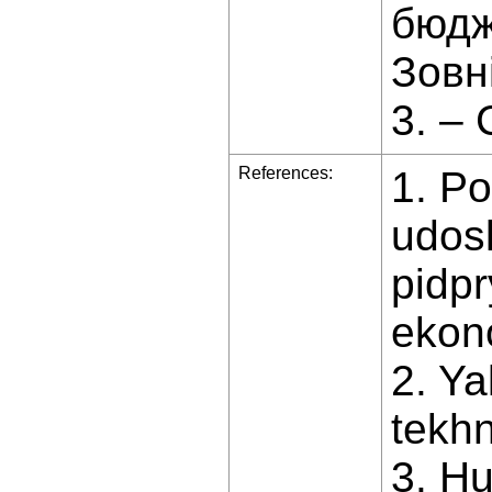
бюдж
Зовн
3. – 
References:
1. P
udosk
pidpr
ekono
2. Ya
tekhn
3. Hu