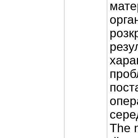
мате
орга
розк
резу
хара
проб
пост
опер
сере
The m