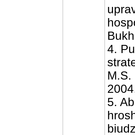
uprav
hospo
Bukhh
4. Pu
stra
M.S. 
2004,
5. Ab
hrosh
biudz