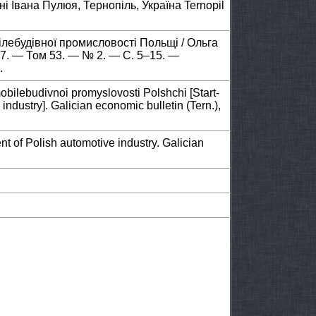
і Івана Пулюя, Тернопіль, Україна Ternopil
ілебудівної промисловості Польщі / Ольга
017. — Том 53. — № 2. — С. 5–15. —
.
obilebudivnoi promyslovosti Polshchi [Start-
ndustry]. Galician economic bulletin (Tern.),
t of Polish automotive industry. Galician