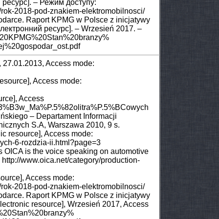
 ресурс]. – Режим доступу:
ia/rok-2018-pod-znakiem-elektromobilnosci/
spodarce. Raport KPMG w Polsce z inicjatywy
лектронний ресурс]. – Wrzesień 2017. –
port%20KPMG%20Stan%20branzy%
j%20gospodar_ost.pdf
ce], 27.01.2013, Access mode:
resource], Access mode:
urce], Access
d%P.3%B3w_Ma%P.5%82olitra%P.5%BCowych
ińskiego – Departament Informacji
anicznych S.A, Warszawa 2010, 9 s.
nic resource], Access mode:
znych-6-rozdzia-ii.html?page=3
rs OICA is the voice speaking on automotive
 http://www.oica.net/category/production-
source], Access mode:
ia/rok-2018-pod-znakiem-elektromobilnosci/
spodarce. Raport KPMG w Polsce z inicjatywy
ectronic resource], Wrzesień 2017, Access
MG%20Stan%20branzy%