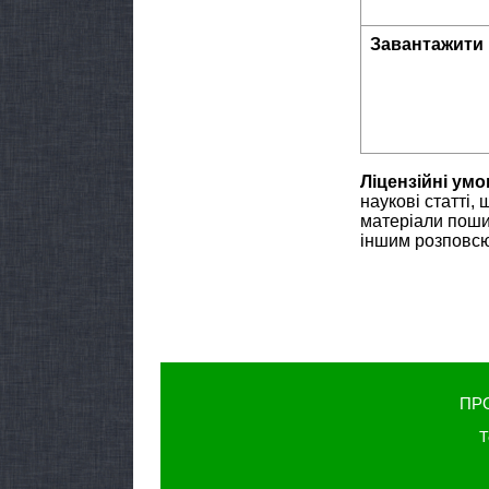
Завантажити
Ліцензійні умо
наукові статті,
матеріали поши
іншим розповсюд
ПР
Т