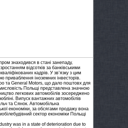
пром знаходився в стані занепаду,
зростанням відсотків за банківськими
кваліфікованих кадрів. У зв’язку з цим
ю приваблення іноземних інвесторів.
oo та General Motors, що дало поштовх для
омисловість Польщі представлена значною
бництво легкових автомобілів зосереджено
Любліні. Випуск вантажних автомобілів
Єльч та Сянок. Автомобільна
ької економіки, за обсягами продажу вона
омобілебудівний сектор економіки Польщі
ndustry was in a state of deterioration due to