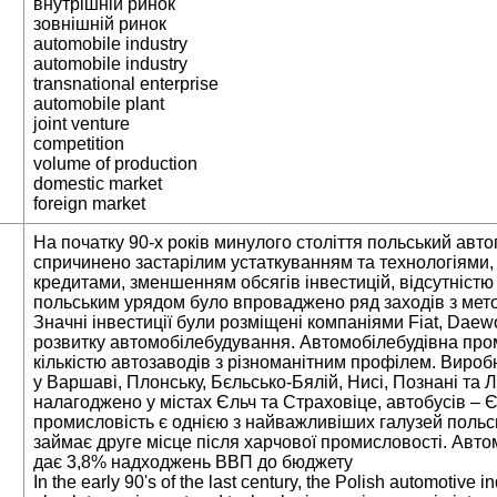
внутрішній ринок
зовнішній ринок
automobile industry
automobile industry
transnational enterprise
automobile plant
joint venture
competition
volume of production
domestic market
foreign market
На початку 90-х років минулого століття польський авто
спричинено застарілим устаткуванням та технологіями, 
кредитами, зменшенням обсягів інвестицій, відсутністю 
польським урядом було впроваджено ряд заходів з мето
Значні інвестиції були розміщені компаніями Fiat, Daew
розвитку автомобілебудування. Автомобілебудівна пр
кількістю автозаводів з різноманітним профілем. Виро
у Варшаві, Плонську, Бєльсько-Бялій, Нисі, Познані та 
налагоджено у містах Єльч та Страховіце, автобусів – 
промисловість є однією з найважливіших галузей польс
займає друге місце після харчової промисловості. Авт
дає 3,8% надходжень ВВП до бюджету
In the early 90's of the last century, the Polish automotive i