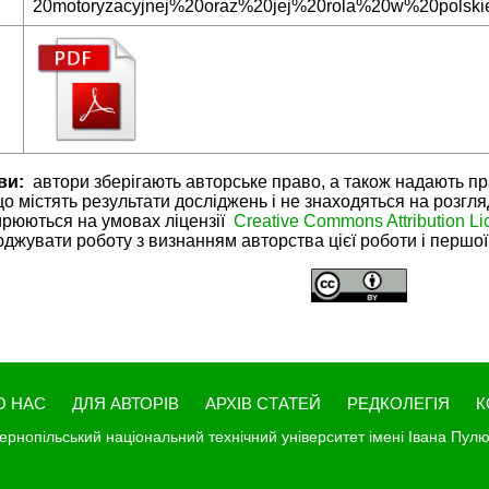
20motoryzacyjnej%20oraz%20jej%20rola%20w%20polskie
ви:
автори зберігають авторське право, а також надають пр
 що містять результати досліджень і не знаходяться на розгля
рюються на умовах ліцензії
Creative Commons Attribution Li
жувати роботу з визнанням авторства цієї роботи і першої 
О НАС
ДЛЯ АВТОРІВ
АРХІВ СТАТЕЙ
РЕДКОЛЕГІЯ
К
ернопільський національний технічний університет імені Івана Пул