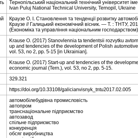
ть
Тернопільський національний технічний університет імен
Ivan Puluj National Technical University, Ternopil, Ukraine
ий
Краузе О. І. Становлення та тенденції розвитку автомоб
Краузе // Галицький економічний вісник. — Т. : ТНТУ, 2
(Економіка та управління національним господарством)
Krause O. (2017) Stanovlennia ta tendentsii rozvytku avtom
up and tendencies of the development of Polish automotive i
vol. 53, no 2, pp. 5-15 [in Ukrainian].
Krause O. (2017) Start-up and tendencies of the developmen
economic journal (Tern.), vol. 53, no 2, pp. 5-15.
329.321
https://doi.org/10.33108/galicianvisnyk_tntu2017.02.005
автомобілебудівна промисловість
автопром
транснаціональне підприємство
автозавод
спільне підприємство
конкуренція
обсяг виробництва