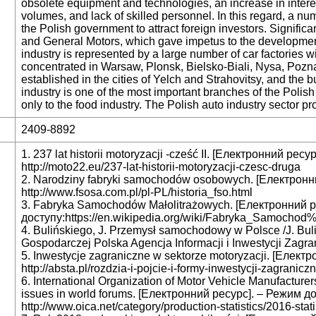
obsolete equipment and technologies, an increase in intere
volumes, and lack of skilled personnel. In this regard, a
the Polish government to attract foreign investors. Signif
and General Motors, which gave impetus to the developmen
industry is represented by a large number of car factories wi
concentrated in Warsaw, Plonsk, Bielsko-Biali, Nysa, Pozn
established in the cities of Yelch and Strahovitsy, and th
industry is one of the most important branches of the Polis
only to the food industry. The Polish auto industry sector 
2409-8892
1. 237 lat historii motoryzacji -cześć II. [Електронний рес
http://moto22.eu/237-lat-historii-motoryzacji-czesc-druga
2. Narodziny fabryki samochodów osobowych. [Електронн
http://www.fsosa.com.pl/pl-PL/historia_fso.html
3. Fabryka Samochodów Małolitrażowych. [Електронний р
доступу:https://en.wikipedia.org/wiki/Fabryka_Sam
4. Bulińskiego, J. Przemysł samochodowy w Polsce /J. Bul
Gospodarczej Polska Agencja Informacji i Inwestycji Zagra
5. Inwestycje zagraniczne w sektorze motoryzacji. [Елект
http://absta.pl/rozdzia-i-pojcie-i-formy-inwestycji-zagranic
6. International Organization of Motor Vehicle Manufacture
issues in world forums. [Електронний ресурс]. – Режим д
http://www.oica.net/category/production-statistics/2016-stati