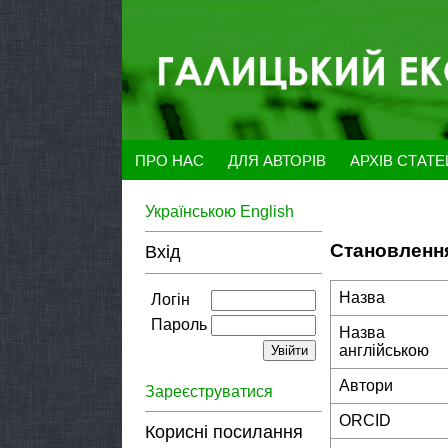
ПРО НАС
ДЛЯ АВТОРІВ
АРХІВ СТАТ
Українською
English
Становлення
Вхід
Назва
Логін
Пароль
Назва
англійською
Автори
Зареєструватися
ORCID
Корисні посилання