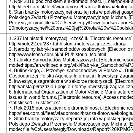
7. Rok 2018 pod znakiem elektromobilności. [Електронний
http://fleet.com.pl/fleet/wiadomosci/branza-flotowa/ekolog
8. Stan branży motoryzacyjnej oraz jej rola w polskiej go
Polskiego Związku Przemysłu Motoryzacyjnego Michna. [Е
Режим доступу: file:///C:/Users/sergiy/Downloads/Ra
20motoryzacyjnej%20oraz%20jej%20rola%20w%20polskie
1. 237 lat historii motoryzacji -cześć II. [Electronic resour
http://moto22.eu/237-lat-historii-motoryzacji-czesc-druga
2. Narodziny fabryki samochodów osobowych. [Electronic 
http://www.fsosa.com.pl/pl-PL/historia_fso.html
3. Fabryka Samochodów Małolitrażowych. [Electronic reso
mode:https://en.wikipedia.org/wiki/Fabryka_Samocho
4. Bulińskiego, J. Przemysł samochodowy w Polsce /J. Bul
Gospodarczej Polska Agencja Informacji i Inwestycji Zagr
5. Inwestycje zagraniczne w sektorze motoryzacji. [Electro
http://absta.pl/rozdzia-i-pojcie-i-formy-inwestycji-zagranic
6. International Organization of Motor Vehicle Manufacture
issues in world forums. [Electronic resource], Access mode:
statistics/2016-statistics/
7. Rok 2018 pod znakiem elektromobilności. [Electronic re
http://fleet.com.pl/fleet/wiadomosci/branza-flotowa/ekolog
8. Stan branży motoryzacyjnej oraz jej rola w polskiej go
Polskiego Związku Przemysłu Motoryzacyjnego Michna. [El
mode: file:///C:/Users/sergiy/Downloads/Raport%20KP