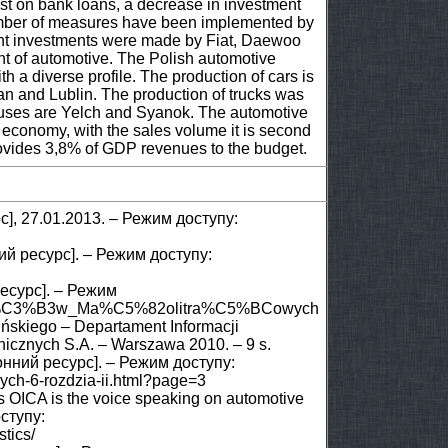
st on bank loans, a decrease in investment
 number of measures have been implemented by
icant investments were made by Fiat, Daewoo
t of automotive. The Polish automotive
th a diverse profile. The production of cars is
an and Lublin. The production of trucks was
e buses are Yelch and Syanok. The automotive
h economy, with the sales volume it is second
provides 3,8% of GDP revenues to the budget.
урс], 27.01.2013. – Режим доступу:
ий ресурс]. – Режим доступу:
есурс]. – Режим
ochod%C3%B3w_Ma%C5%82olitra%C5%BCowych
ińskiego – Departament Informacji
nicznych S.A. – Warszawa 2010. – 9 s.
ронний ресурс]. – Режим доступу:
znych-6-rozdzia-ii.html?page=3
rs OICA is the voice speaking on automotive
оступу:
stics/