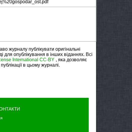
j%20gospodar_ost.pdf
аво журналу публікувати оригінальні
ді для опублікування в інших віданнях. Всі
cense International CC-BY
, яка дозволяє
публікації в цьому журналі.
ОНТАКТИ
юя