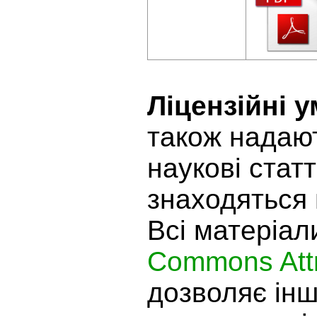
Ліцензійні 
також надают
наукові статт
знаходяться 
Всі матеріал
Commons Attr
дозволяє ін