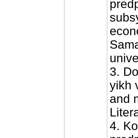
predp
subs
econo
Sama
unive
3. Do
yikh
and m
Liter
4. K