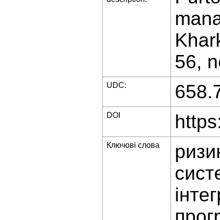
mana
Khark
56, n
UDC:
658.
DOI
https
Ключові слова
ризи
сист
інте
прог