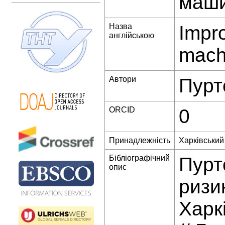
маши
Назва
Impr
англійською
machi
Автори
Пурт
ORCID
0
Принадлежність
Харківський 
Бібліографічний
Пурт
опис
ризи
Харк