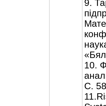
9. Та
підпр
Мате
конф
наук
«Бял
10. 
анал
С. 58
11.R