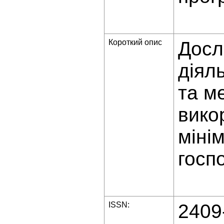
Короткий опис
Досл
діял
та м
вико
міні
госп
ISSN:
2409