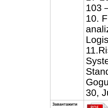
103 
10. F
anali
Logis
11.R
Syst
Stand
Gogue
30, J
Завантажити