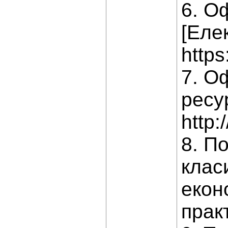
6. О
[Еле
https
7. О
ресу
http
8. По
класи
екон
практ