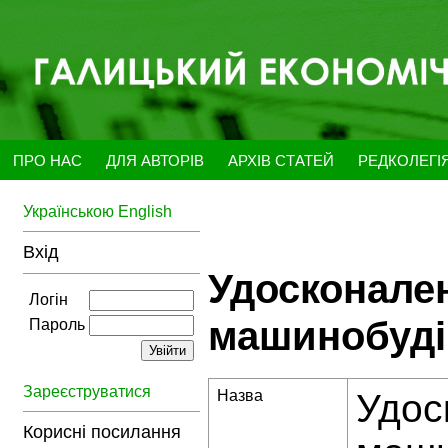
ПРО НАС
ДЛЯ АВТОРІВ
АРХІВ СТАТЕЙ
РЕДКОЛЕГІ
Українською
English
Вхід
Удосконале
Логін
машинобуді
Пароль
Зареєструватися
Назва
Удос
Корисні посилання