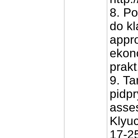
8. Po
do kl
appro
ekono
prakt
9. Ta
pidpr
asses
Klyuc
17-2