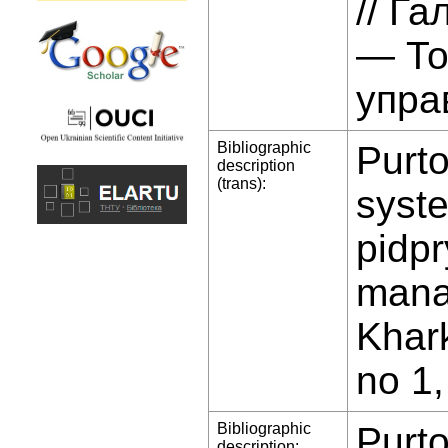
// Га
— То
упра
Bibliographic
Purto
description
(trans):
syst
pidp
mana
Khark
no 1,
Bibliographic
Purto
description: