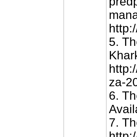
predp
manag
http:
5. Th
Khark
http:
za-2
6. Th
Avail
7. Th
http