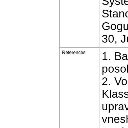
Syst
Stand
Gogue
30, J
References:
1. Ba
poso
2. Vo
Klass
upra
vnes