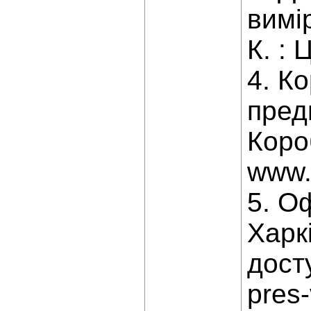
вимір
К. : 
4. К
пред
Коро
www.
5. О
Харк
досту
pres-