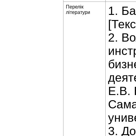
Перелік
1. Б
літератури
[Текс
2. В
инст
бизн
деят
Е.В.
Сама
униве
3. До