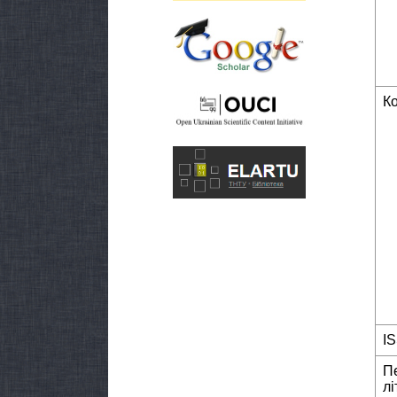
К
I
П
лі