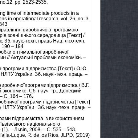
no.12, pp. 2523-2535.
ing time of intermediate products in a
ns in operational research, vol. 26, no. 3,
2343
 управління виробничою програмою
ів зовнішнього середовища [Текст] /
к: Зб. наук.-техн. праць Нац. лісотехн.
. 190 – 194.
робки оптимальної виробничої
ин // Актуальні проблеми економіки. –
 програми підприємства [Текст] / О.Ю.
 НЛТУ України: Зб. наук.-техн. праць. –
иробничоїпрограмипідприємства / В.Г.
экономике: Сб. науч. тр.; Донецкий
– С. 164 – 176.
робничої програми підприємства [Текст]
ик НЛТУ України : Зб. наук.-техн. праць. –
грами підприємства із використанням
к Львівського національного
(1). – Львів, 2008. – С. 535 – 543.
lfalla-Luque, R.,de los Ríos, JLPD. (2019)