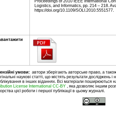
Proceedings of 2010 IEEE International Con
Logistics, and Informatics, pp. 214 – 218. Ava
https://doi.org/10.1109/SOLI.2010.5551577.
авантажити
ензійні умови:
автори зберігають авторське право, а тако
гінальні наукові статті, що містять результати досліджень і 
блікування в інших віданнях. Всі матеріали поширюються н
ribution License International CC-BY
, яка дозволяє іншим ро
орства цієї роботи і першої публікації в цьому журналі.