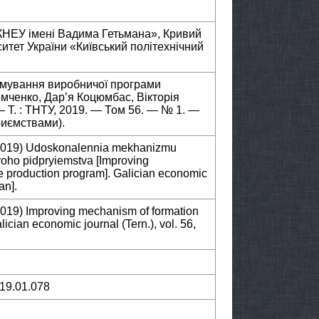
КНЕУ імені Вадима Гетьмана», Кривий
ситет України «Київський політехнічний
рмування виробничої програми
мченко, Дар’я Коцюмбас, Вікторія
— Т. : ТНТУ, 2019. — Том 56. — № 1. —
риємствами).
(2019) Udoskonalennia mekhanizmu
oho pidpryiemstva [Improving
se production program]. Galician economic
an].
019) Improving mechanism of formation
lician economic journal (Tern.), vol. 56,
019.01.078