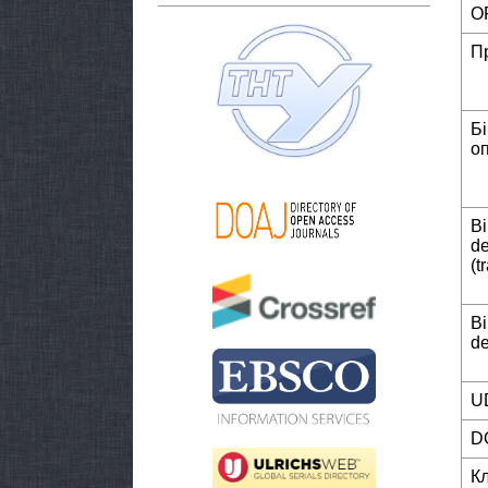
O
П
Б
о
Bi
de
(t
Bi
de
U
D
К