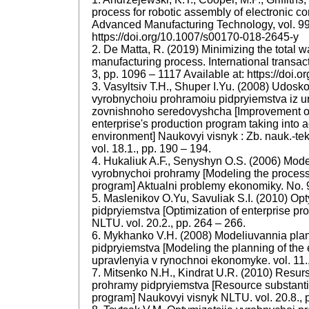
process for robotic assembly of electronic co
Advanced Manufacturing Technology, vol. 99,
https://doi.org/10.1007/s00170-018-2645-y
2. De Matta, R. (2019) Minimizing the total w
manufacturing process. International transact
3, pp. 1096 – 1117 Available at: https://doi.o
3. Vasyltsiv T.H., Shuper I.Yu. (2008) Udos
vyrobnychoiu prohramoiu pidpryiemstva iz u
zovnishnoho seredovyshcha [Improvement o
enterprise's production program taking into ac
environment] Naukovyi visnyk : Zb. nauk.-tekh
vol. 18.1., pp. 190 – 194.
4. Hukaliuk A.F., Senyshyn O.S. (2006) Mod
vyrobnychoi prohramy [Modeling the process
program] Aktualni problemy ekonomiky. No. 9
5. Maslenikov O.Yu, Savuliak S.I. (2010) Op
pidpryiemstva [Optimization of enterprise p
NLTU. vol. 20.2., pp. 264 – 266.
6. Mykhanko V.H. (2008) Modeliuvannia pla
pidpryiemstva [Modeling the planning of the 
upravlenyia v rynochnoi ekonomyke. vol. 11.,
7. Mitsenko N.H., Kindrat U.R. (2010) Resu
prohramy pidpryiemstva [Resource substantiat
program] Naukovyi visnyk NLTU. vol. 20.8., 