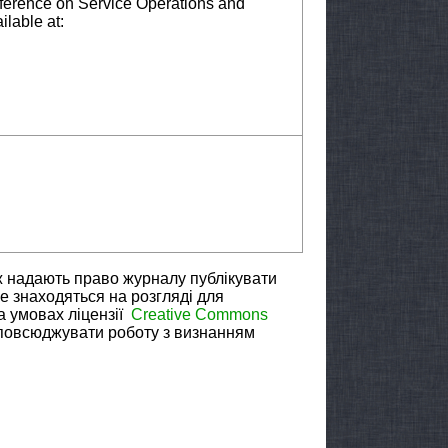
ference on Service Operations and
ilable at:
ж надають право журналу публікувати
не знаходяться на розгляді для
а умовах ліцензії
Creative Commons
зповсюджувати роботу з визнанням