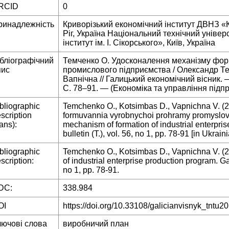
RCID
0
ринадлежність
Криворізький економічний інститут ДВНЗ «
Ріг, Україна Національний технічний універ
інститут ім. І. Сікорського», Київ, Україна
ібліографічний
Темченко О. Удосконалення механізму фо
пис
промислового підприємства / Олександр Те
Вапнічна // Галицький економічний вісник. 
С. 78–91. — (Економіка та управління підп
bliographic
Temchenko O., Kotsimbas D., Vapnichna V. 
scription
formuvannia vyrobnychoi prohramy promyslov
rans):
mechanism of formation of industrial enterpri
bulletin (T.), vol. 56, no 1, pp. 78-91 [in Ukraini
bliographic
Temchenko O., Kotsimbas D., Vapnichna V. (2
scription:
of industrial enterprise production program. Ga
no 1, pp. 78-91.
DC:
338.984
OI
https://doi.org/10.33108/galicianvisnyk_tntu2
лючові слова
виробничий план