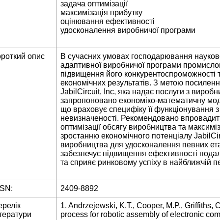
задача оптимізації
максимізація прибутку
оцінювання ефективності
удосконалення виробничої програми
ороткий опис
В сучасних умовах господарювання науко
адаптивної виробничої програми промислов
підвищення його конкурентоспроможності 
економічних результатів. З метою посиленн
JabіlCіrcuіt, Іnc, яка надає послуги з виробн
запропоновано економіко-математичну моде
що враховує специфіку її функціонування з
невизначеності. Рекомендовано впровадити
оптимізації обсягу виробництва та максиміз
зростанню економічного потенціалу JabіlCіr
виробництва для удосконалення певних ета
забезпечує підвищення ефективності подал
та сприяє ринковому успіху в найближчій п
SSN:
2409-8892
ерелік
1. Andrzejewski, K.T., Cooper, M.P., Griffiths, 
тератури
process for robotic assembly of electronic com