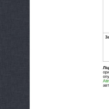
З
Ліц
ори
опу
Att
авт