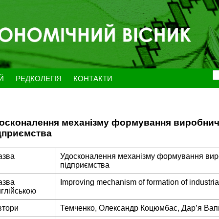
ЕЙ
РЕДКОЛЕГІЯ
КОНТАКТИ
осконалення механізму формування виробнич
дприємства
азва
Удосконалення механізму формування вир
підприємства
азва
Improving mechanism of formation of industria
нглійською
втори
Темченко, Олександр Коцюмбас, Дар’я Вапні