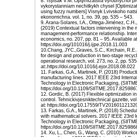
8. Tsytsak V.M. Optymizatsiia vyrobnychoi p
vykorystanniam nechitkykh chysel [Optimizat
using fuzzy numbers] Visnyk Lvivskoho natsi
ekonomichna. vol. 1, no. 39, pp. 535 – 543.
9. Arana-Solares, I.A., Ortega-Jiménez, C.H.,
(2019) Contextual factors intervening in the
management-performance relationship. Intern
economics, no. 207, pp. 81 – 95. Available at
https://doi.org/101016/j.ijpe.2018.11.003
10.Chang, JYC.,Graves, S.C., Kirchain, R.E.,O
for design and production in two-stage recyc
operational research, vol. 273, no. 2, pp. 53
at:.https://doi.org/10.1016/j.ejor.2018.08.022
11. Farkas, G.A., Martinek, P. (2018) Produ
manufacturing lines. 2017 IEEE 23rd Intern
Technology in Electronic Packaging, (SIITME)
https://doi.org/10.1109/SIITME.2017.825986
12. Gordic, B. (2017) Flexible optimization 
control. Tehnickivjesniktechnical gazette, vol
at: https://doi.org/10.17559/TV20160112132
13. Farkas, G.A., Martinek, P. (2018) Schedul
with mathematical solvers. 2017 IEEE 23rd 
Technology in Electronic Packaging, (SIITME)
https://doi.org/10.1109/SIITME.2017.825986
14. Xu, L., Chen, G., Wang, C. (2010) Work