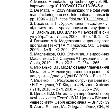
Advanced Manufacturing Technology, vol. 99, 
https://doi.org/10.1007/s00170-018-2645-y
2. De Matta, R.(2019)Minimizing the total wait
manufacturing process. International transactio
pp. 1096 – 1117. https://doi.org/10.1111/itor.1
3. Васильці,в Т.Г. Удосконалення системи
підприємства із урахуванням впливу фактор
Т.Г. Васильців, І.Ю. Шупер // Науковий вісни
ун-у України. – Львів, 2008. – Вип. 18. 1. – С
4. Гукалюк, А.Ф. Моделювання процесу роз
програми [Текст] / А.Ф. Гукалюк, О.С. Сениш
2006. – № 9. – С. 204 – 211.
5. Масленіков, О.Ю. Оптимізація виробничої
Масленіков, С.І. Савуляк // Науковий вісник
Львів, 2010. – Вип. 20.2. – С. 264 – 266.
6. Миханько, В.Г. Моделюванняплануванняв
Миханько // Модели управления в рыночной 
нац. ун-т. – Донецк :ДонНУ, 2008. – Вып. 11. 
7. Міценко Н.Г. Ресурсне обґрунтування ви
/ Н.Г. Міценко, У.Р. Кіндрат // Науковий вісн
Львів, 2010. – Вип. 20.8. – С. 285 – 290.
8. Цицак, В.М. Оптимізація виробничої про
нечітких чисел [Текст] / В.M. Цицак // Вісни
університету. Серія економічна. – Випуск 39 
9. Arana-Solares, IA., Ortega-Jiménez, CH., A