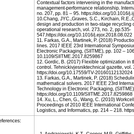
Contextual factors intervening in the manufac
management-performance relationship. Interna
no. 207, pp. 81 – 95. https://doi.org/10.1016/j
10.Chang, JYC.,Graves, S.C., Kirchain, R.E.,Ol
design and production in two-stage recycling 
operational research, vol. 273, no. 2, pp.535-
547.https://doi.org/10.1016/j.ejor.2018.08.022
11. Farkas, G.A., Martinek, P. (2018) Produc
lines. 2017 IEEE 23rd International Symposiu
Electronic Packaging, (SIITME), pp. 102 – 106. 
10.1109/SIITME.2017.8259867
12. Gordic, B. (2017) Flexible optimization in
control. Tehnickivjesniktechnical gazette, vol.
https://doi.org/10.17559/TV-20160112132024
13. Farkas, G.A., Martinek, P. (2018) Schedulin
mathematical solvers. 2017 IEEE 23rd Intern
Technology in Electronic Packaging, (SIITME)
https://doi.org/10.1109/SIITME.2017.8259868
14. Xu, L., Chen, G., Wang, C. (2010) Workc
Proceedings of 2010 IEEE International Conf
Logistics, and Informatics, pp. 214 – 218. ht
ferences:
1. Andrzejewski, K.T., Cooper, M.P., Griffiths