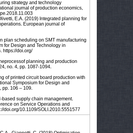
turing strategy and technology
tional journal of production economics,
.ijpe.2018.11.003
ivetti, E.A. (2019) Integrated planning for
operations. European journal of
tion plan scheduling on SMT manufacturing
m for Design and Technology in
https://doi.org/
 theprocessof planning and production
 24, no. 4, pp. 1087-1094.
g of printed circuit board production with
ational Symposium for Design and
, pp. 106 – 109.
ell-based supply chain management.
erence on Service Operations and
tps://doi.org/10.1109/SOLI.2010.5551577
, C.A., Giannetti, C. (2018) Optimisation