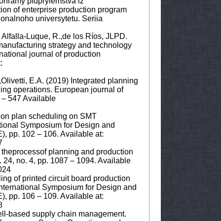
rohramy pidpryiemstva iz
ion of enterprise production program
onalnoho universytetu. Seriia
 Alfalla-Luque, R.,de los Ríos, JLPD.
 manufacturing strategy and technology
ational journal of production
:
livetti, E.A. (2019) Integrated planning
ling operations. European journal of
5 – 547 Available
ction plan scheduling on SMT
ational Symposium for Design and
, pp. 102 – 106. Available at:
7
in theprocessof planning and production
. 24, no. 4, pp. 1087 – 1094. Available
024
ing of printed circuit board production
International Symposium for Design and
, pp. 106 – 109. Available at:
8
cell-based supply chain management.