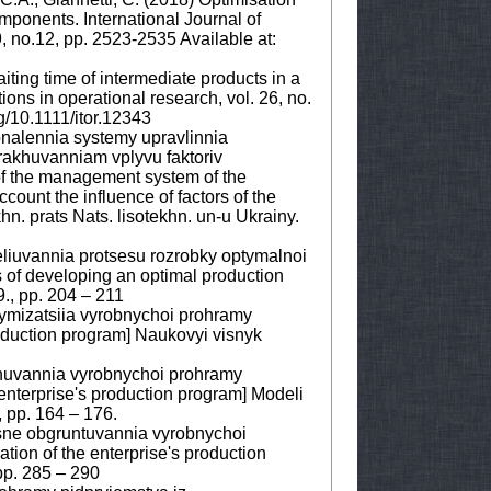
mponents. International Journal of
 no.12, pp. 2523-2535 Available at:
aiting time of intermediate products in a
ions in operational research, vol. 26, no.
rg/10.1111/itor.12343
konalennia systemy upravlinnia
rakhuvanniam vplyvu faktoriv
f the management system of the
count the influence of factors of the
n. prats Nats. lisotekhn. un-u Ukrainy.
eliuvannia protsesu rozrobky optymalnoi
 of developing an optimal production
., pp. 204 – 211
tymizatsiia vyrobnychoi prohramy
roduction program] Naukovyi visnyk
nuvannia vyrobnychoi prohramy
enterprise's production program] Modeli
 pp. 164 – 176.
rsne obgruntuvannia vyrobnychoi
ion of the enterprise's production
pp. 285 – 290