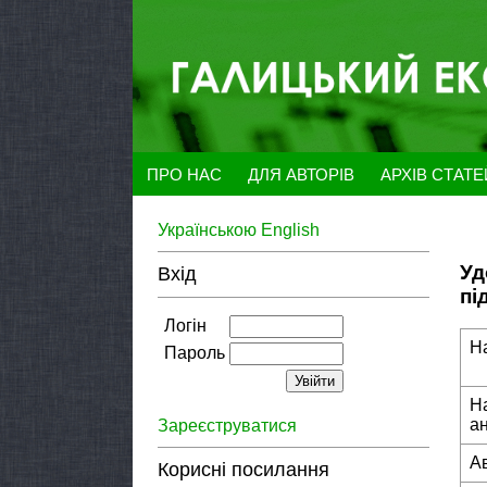
ПРО НАС
ДЛЯ АВТОРІВ
АРХІВ СТАТ
Українською
English
Уд
Вхід
пі
Логін
Н
Пароль
Н
а
Зареєструватися
А
Корисні посилання