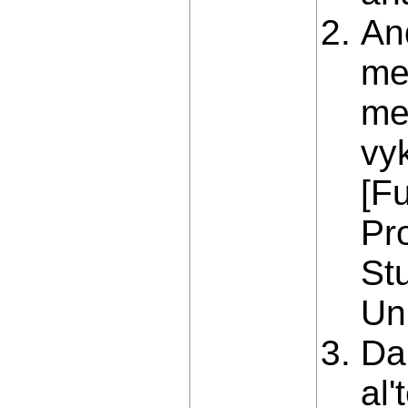
An
me
me
vy
[F
Pr
St
Uni
Da
al