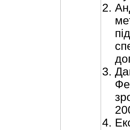
Ан
ме
пі
сп
до
Да
Фе
зр
20
Ек