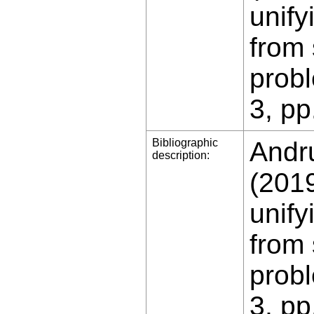
unif
from 
probl
3, pp
Bibliographic
Andru
description:
(201
unif
from 
probl
3, pp