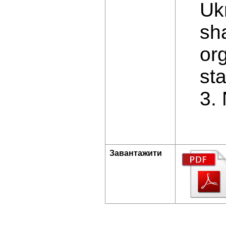
Ukr
sh
or
st
3.
Завантажити