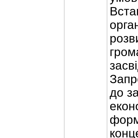
Вста
орга
розви
гром
засв
Запр
до з
екон
форм
конц