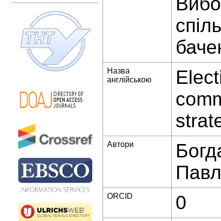
Вибо
спіл
баче
Назва
Elect
англійською
comm
strat
Автори
Богд
Павл
ORCID
0