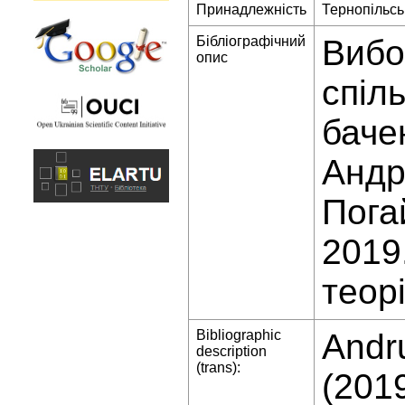
Принадлежність
Тернопільсь
Бібліографічний
Вибо
опис
спіл
баче
Андр
Пога
2019
теорі
Bibliographic
Andru
description
(trans):
(201