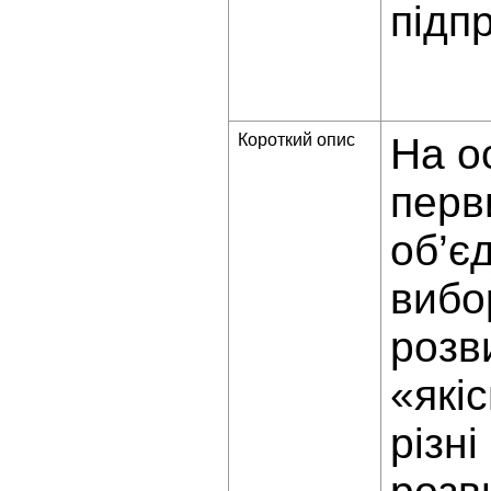
підп
Короткий опис
На о
перв
об’є
вибо
розв
«які
різні