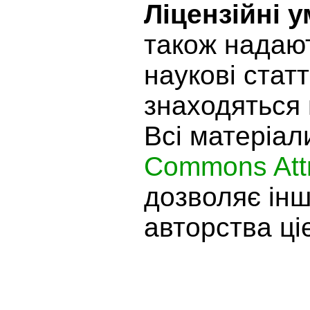
Ліцензійні 
також надают
наукові статт
знаходяться 
Всі матеріал
Commons Attr
дозволяє ін
авторства ціє