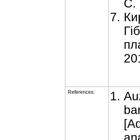
С.
Ки
Гі
пл
20
References:
Au
bar
[Ad
ana