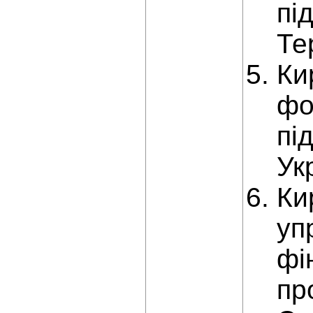
пі
Те
Ки
фо
пі
Ук
Ки
уп
фі
пр