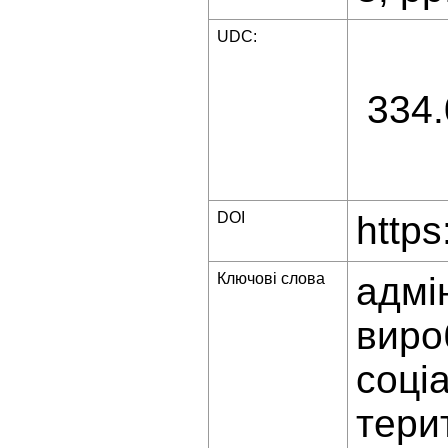
UDC:
334.
DOI
https
Ключові слова
адмі
виро
соці
тери