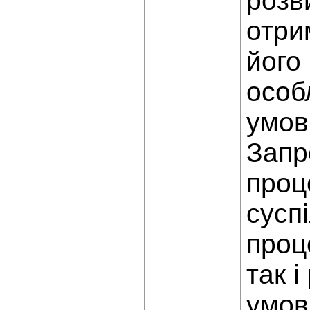
розви
отри
його
особ
умов
Запр
проц
сусп
проц
так і
умов