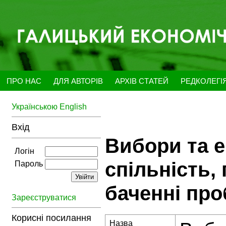
ПРО НАС
ДЛЯ АВТОРІВ
АРХІВ СТАТЕЙ
РЕДКОЛЕГІ
Українською
English
Вхід
Вибори та е
Логін
спільність,
Пароль
баченні пр
Зареєструватися
Корисні посилання
Назва