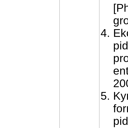
[P
gro
Ek
pi
pro
ent
200
Ky
for
pi