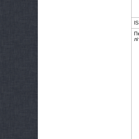
I
П
лі