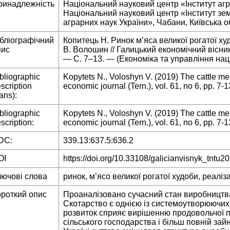
ринадлежність
Національний науковий центр «Інститут агр
Національний науковий центр «Інститут зе
аграрних наук України», Чабани, Київська о
ібліографічний
Копитець Н. Ринок м’яса великої рогатої худ
пис
В. Волошин // Галицький економічний вісник
— С. 7–13. — (Економіка та управління на
bliographic
Kopytets N., Voloshyn V. (2019) The cattle me
scription
economic journal (Tern.), vol. 61, no 6, pp. 7-1
rans):
bliographic
Kopytets N., Voloshyn V. (2019) The cattle me
scription:
economic journal (Tern.), vol. 61, no 6, pp. 7-1
DC:
339.13:637.5:636.2
OI
https://doi.org/10.33108/galicianvisnyk_tntu2
лючові слова
ринок, м’ясо великої рогатої худоби, реаліз
ороткий опис
Проаналізовано сучасний стан виробництва
Скотарство є однією із системоутворюючих 
розвиток сприяє вирішенню продовольчої пр
сільського господарства і більш повній зай