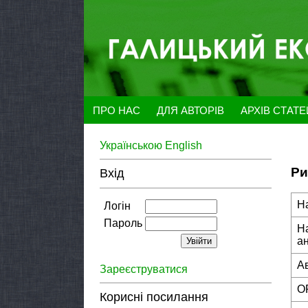
ПРО НАС
ДЛЯ АВТОРІВ
АРХІВ СТАТ
Українською
English
Ри
Вхід
Н
Логін
Пароль
Н
а
А
Зареєструватися
O
Корисні посилання