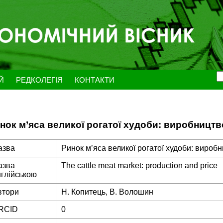
ЕЙ
РЕДКОЛЕГІЯ
КОНТАКТИ
нок м’яса великої рогатої худоби: виробництво
азва
Ринок м’яса великої рогатої худоби: виробн
азва
The cattle meat market: production and price
нглійською
втори
Н. Копитець, В. Волошин
RCID
0