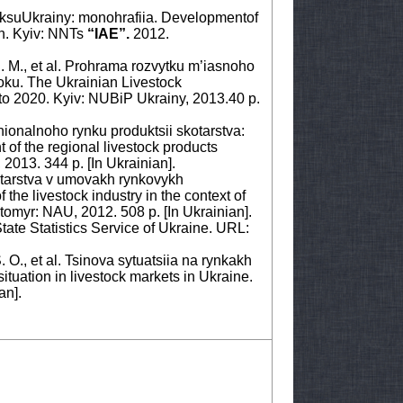
suUkrainy: monohrafiia. Developmentof
h. Kyiv: NNTs
“IAE”
.
2012.
S. M., et al. Prohrama rozvytku m’iasnoho
roku. The Ukrainian Livestock
to 2020. Kyiv: NUBiP Ukrainy, 2013.40 р.
hionalnoho rynku produktsii skotarstva:
of the regional livestock products
2013. 344 р. [In Ukrainian].
otarstva v umovakh rynkovykh
f the livestock industry in the context of
omyr: NAU, 2012. 508 р. [In Ukrainian].
ate Statistics Service of Ukraine. URL:
O., et al. Tsinova sytuatsiia na rynkakh
situation in livestock markets in Ukraine.
an].