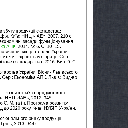
 збуту продукції скотарства:
ія. Київ: ННЦ «ІАЕ», 2007. 210 с.
о-економічні засади функціонування
іка АПК
. 2014. № 6. С. 10–15.
овичини: місце та роль України.
итету: збірник наук. праць. Сер.:
ітове господарство. 2016. Вип. 9. С.
отарства України. Вісник Львівського
. Сер.: Економіка АПК. Львів: Вид-во
. Г. Розвиток м’ясопродуктового
в: ННЦ «ІАЕ», 2012. 345 с.
ко С. М. та ін. Програма розвитку
д до 2020 року. Київ: НУБіП України,
егіонального ринку продукції
Грінь, 2013. 344 с.