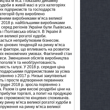
ництва м’яса. Показано динаміку
удоби в живій масі в усіх категоріях
ких підприємств та господарств
категорій було вироблено
овними виробниками м’яса великої
 У 2018 р. найбільшими виробниками
 серед регіонів України були Львівська,
 і Полтавська області. В Україні й
я великої рогатої худоби.
ається неприбутковим бізнесом.
х цінових тенденцій на ринку м’яса
ні фактори, що впливають на розвиток
ніх економічних умовах. Фактичний стан
оцеси. Зменшення обсягів виробництва
 поголів’я та необґрунтованість
вість галузі. У 2018 р. середня ціна
сподарськими підприємствами за усіма
вняно з 2017 р. Низькі закупівельні
ють і просте відтворення первинних
грудні 2018 р. зросла порівняно з
. Разом із цим високі роздрібні ціни на
рибутки торгівлі, а попит на продукцію
ою спроможністю кінцевих споживачів.
 ринку м’яса великої рогатої худоби в
апруження на ринку м’яса великої