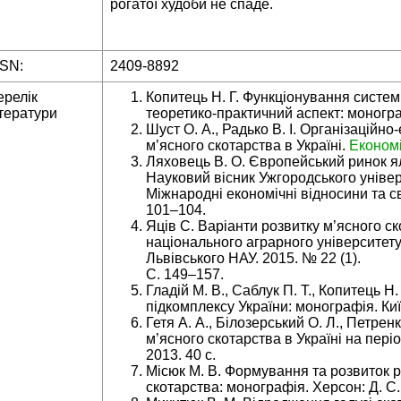
рогатої худоби не спаде.
SSN:
2409-8892
ерелік
Копитець Н. Г. Функціонування системи
тератури
теоретико-практичний аспект: монограф
Шуст О. А., Радько В. І. Організаційн
м’ясного скотарства в Україні.
Економ
Ляховець В. О. Європейський ринок ял
Науковий вісник Ужгородського універс
Міжнародні економічні відносини та св
101–104.
Яців С. Варіанти розвитку м’ясного ск
національного аграрного університету
Львівського НАУ. 2015. № 22 (1).
С. 149–157.
Гладій М. В., Саблук П. Т., Копитець Н
підкомплексу України: монографія. Киї
Гетя А. А., Білозерський О. Л., Петрен
м’ясного скотарства в Україні на періо
2013. 40 с.
Місюк М. В. Формування та розвиток р
скотарства: монографія. Херсон: Д. С. 