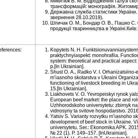
Микитюк В. М. Відродження галузі ск
трансформацій: монографія. Житомир:
Державна служба статистики України. U
звернення 28.10.2019).
Шпичак О. М., Бондар О. В., Пашко С. О
продукції тваринництва в Україні.Київ:
ferences:
Kopytets N. H. Funktsionuvanniasystemy
praktychnyiaspekt: monohrafiia. Function
system: theoretical and practical aspec
р.[In Ukrainian].
Shust O. A., Radko V. I. Orhanizatsiino
m’iasnoho skotarstva v Ukraini Organiza
functioning of livestock breeding in Uk
15.[In Ukrainian].
Liakhovets V. O. Yevropeiskyi rynok yalo
European beef market: the place and rol
Uzhhorodskoho universytetu: zbirnyk na
vidnosyny ta svitove hospodarstvo. 2016.
Yatsiv S. Varianty rozvytku m’iasnoho sk
development of beef stock in Ukraine. 
universytetu. Ser.: Ekonomika APK. 201
№ 22 (1). Р. 149–157. [InUkrainian].