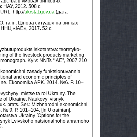
отарства в умовах ринкових
 НАУ, 2012. 508 с.
RL: http://
ukrstat.gov.ua
(дата
. та ін. Цінова ситуація на ринках
 ННЦ «ІАЕ», 2017. 52 с.
zbutuproduktsiiskotarstva: teoretyko-
ing of the livestock products marketing
t: monograph. Kyiv: NNTs “IAE”, 2007.210
-ekonomichni zasady funktsionuvannia
tional and economic principles of
raine. Ekonomika APK. 2014. №6. Р. 10–
vychyny: mistse ta rol Ukrainy. The
e of Ukraine. Naukovyi visnyk
uk. prats. Ser.: Mizhnarodni ekonomichni
 № 9. Р. 101–104. [In Ukrainian].
otarstva Ukrainy [Options for the
Visnyk Lvivskoho natsionalnoho ahrarnoho
5.