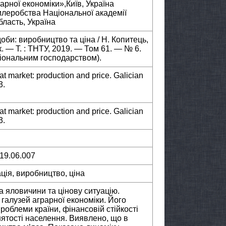
арної економіки»,Київ, Україна
млеробства Національної академії
бласть, Україна
оби: виробництво та ціна / Н. Копитець,
. — Т. : ТНТУ, 2019. — Том 61. — № 6.
ціональним господарством).
at market: production and price. Galician
3.
at market: production and price. Galician
3.
019.06.007
ація, виробництво, ціна
 яловичини та цінову ситуацію.
галузей аграрної економіки. Його
облеми країни, фінансовій стійкості
нятості населення. Виявлено, що в