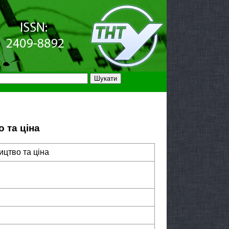
 та ціна
ицтво та ціна