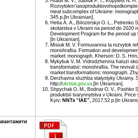
Hladii M. V., Sabluk P. T., Kopytets N. H.
Rozvytokm’iasoproduktovohopidkomplek
meat subcomplex of Ukraine: monograp
345 р.[In Ukrainian].
Hetia A. A., Bilozerskyi O. L., Petrenko 
skotarstva v Ukraini na period do 2020 
Development Program for the period up 
[In Ukrainian].
Misiuk M. V. Formuvannia ta rozvytok re
monohrafiia. Formation and development 
market: monograph. Kherson: D. S. Hrin, 
Mykytiuk V. M. Vidrodzhennia haluzi sk
transformatsii: monohrafiia. The revival o
market transformations: monograph. Zhyt
Derzhavna sluzhba statystyky Ukrainy. St
http://
ukrstat.gov.ua
.[In Ukrainian].
Shpychak O. M., Bodnar O. V., Pashko S. 
produktsii tvarynnytstva v Ukraini. Price 
Kyiv:
NNTs “IAE”
,
2017.52 р.[In Ukraini
авантажити