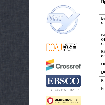
П
Б
о
Bi
de
(t
Bi
de
U
D
К
К