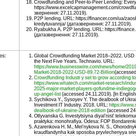
Crowdfunding and Peer-to-Peer Lending: Ever
https://www.excelcapmanagement.com/crowdfun
звернення: 27.11.2019).
P2P lending. URL: https://financer.com/ua/zao
kredytuvannja/ (датазвернення: 27.11.2019).
Ryabukha A. P2P lending. URL: https://finance.u
(датазвернення: 27.11.2019).
es:
Global Crowdfunding Market 2018–2022. USD 89
the Next Five Years. Technavio. URL:
https://www.businesswire.com/news/home/201
Market-2018-2022-USD-89.72-Billion
(accessed 
Crowdfunding Industr y set to grow according to
https://www.whatech.com/market-research/indus
2025-major-market-players-gofundme-indiegogo-ki
up-angel-list
(accessed 24.11.2019). [In English
Sychikova Y., Sysoyev Y. The dealbook of Ukrai
Investment IT Industry. 2018. URL:
https://www
dealbook-of-ukraine-2018-edition
(accessed 24.1
Otlyvanska G. Investytsiyna diyal'nist' telekom
praktyka: monohrafiya. Odesa: FOP Bondarenko 
Azarenkova H. M., Mel'nykova N. S., Ohorodny
kraudfandynha kak sposoba pryvlechenyya sred