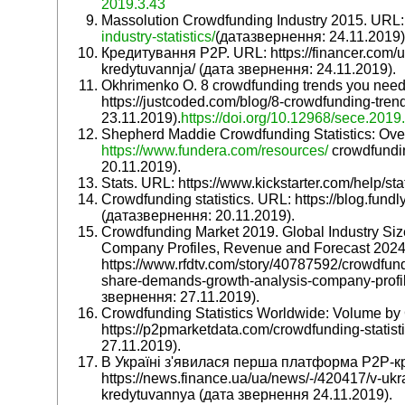
2019.3.43
Massolution Crowdfunding Industry 2015. URL
industry-statistics/
(датазвернення: 24.11.2019)
Кредитування P2P. URL: https://financer.com/
kredytuvannja/ (дата звернення: 24.11.2019).
Okhrimenko O. 8 crowdfunding trends you need
https://justcoded.com/blog/8-crowdfunding-tre
23.11.2019).
https://doi.org/10.12968/sece.2019
Shepherd Maddie Crowdfunding Statistics: Ove
https://www.fundera.com/resources/
crowdfundin
20.11.2019).
Stats. URL: https://www.kickstarter.com/help/st
Crowdfunding statistics. URL: https://blog.fundl
(датазвернення: 20.11.2019).
Crowdfunding Market 2019. Global Industry Si
Company Profiles, Revenue and Forecast 2024
https://www.rfdtv.com/story/40787592/crowdfund
share-demands-growth-analysis-company-profil
звернення: 27.11.2019).
Crowdfunding Statistics Worldwide: Volume by 
https://p2pmarketdata.com/crowdfunding-statis
27.11.2019).
В Україні з'явилася перша платформа P2P-к
https://news.finance.ua/ua/news/-/420417/v-ukr
kredytuvannya (дата звернення 24.11.2019).