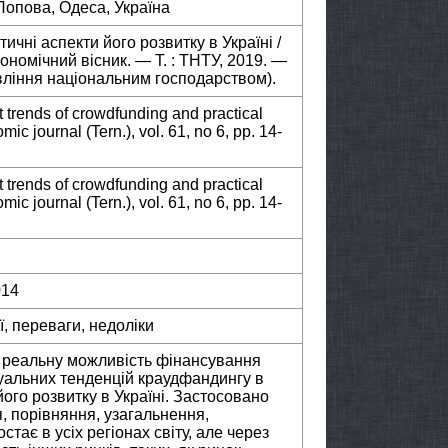
 Попова, Одеса, Україна
ичні аспекти його розвитку в Україні /
кономічний вісник. — Т. : ТНТУ, 2019. —
вління національним господарством).
t trends of crowdfunding and practical
ic journal (Tern.), vol. 61, no 6, pp. 14-
t trends of crowdfunding and practical
ic journal (Tern.), vol. 61, no 6, pp. 14-
014
, переваги, недоліки
к реальну можливість фінансування
ктуальних тенденцій краудфандингу в
його розвитку в Україні. Застосовано
я, порівняння, узагальнення,
тає в усіх регіонах світу, але через