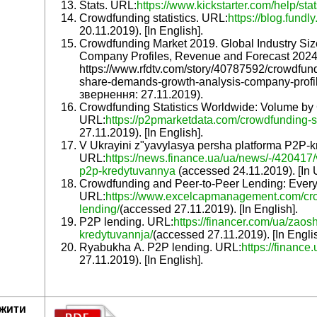
Stats. URL:
https://www.kickstarter.com/help/sta
Crowdfunding statistics. URL:
https://blog.fundl
20.11.2019). [In English].
Crowdfunding Market 2019. Global Industry Si
Company Profiles, Revenue and Forecast 2024
https://www.rfdtv.com/story/40787592/crowdfund
share-demands-growth-analysis-company-profil
звернення: 27.11.2019).
Crowdfunding Statistics Worldwide: Volume by 
URL:
https://p2pmarketdata.com/crowdfunding-st
27.11.2019). [In English].
V Ukrayini z"yavylasya persha platforma P2P-
URL:
https://news.finance.ua/ua/news/-/420417/
p2p-kredytuvannya
(accessed 24.11.2019). [In U
Crowdfunding and Peer-to-Peer Lending: Ever
URL:
https://www.excelcapmanagement.com/cro
lending/
(accessed 27.11.2019). [In English].
P2P lending. URL:
https://financer.com/ua/zaos
kredytuvannja/
(accessed 27.11.2019). [In Englis
Ryabukha A. P2P lending. URL:
https://finance
27.11.2019). [In English].
жити