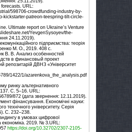
рнення: 25.11.2019).
 forecasts. URL:
trial/598706-crowdfunding-industry-by-
ckstarter-patreon-teespring-tilt-circle-
ne. Ultimate report on Ukraine’s Venture
.slideshare.net/YevgenSysoyev/the-
ння 24.11.2019).
лекомунікаційного підприємства: теорія
нко М. О., 2019. 408 с.
ик В. В. Анализ особенностей
едств в финансовый проект
ий репозитарій ДВНЗ «Університет
56789/1422/1/azarenkova_the_analysis.pdf
вому ринку альтернативного
137. С. 5–16. URL:
6789/872 (дата звернення: 12.11.2019).
умент фінансування. Економічні науки:
го технічного університету. Серія
). С. 232–238.
фандингу в умовах цифрової
 економіка. 2019. № 3.URL:
957
https://doi.org/10.32702/2307-2105-