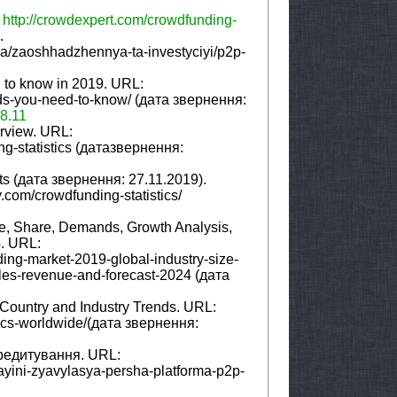
:
http://crowdexpert.com/crowdfunding-
.
ua/zaoshhadzhennya-ta-investyciyi/p2p-
 to know in 2019. URL:
nds-you-need-to-know/ (дата звернення:
.8.11
rview. URL:
g-statistics (датазвернення:
ats (дата звернення: 27.11.2019).
y.com/crowdfunding-statistics/
ze, Share, Demands, Growth Analysis,
. URL:
ing-market-2019-global-industry-size-
es-revenue-and-forecast-2024 (дата
Country and Industry Trends. URL:
tics-worldwide/(дата звернення:
редитування. URL:
ayini-zyavylasya-persha-platforma-p2p-