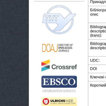
Принадл
Бібліогр
опис
Bibliogra
descripti
(trans):
Bibliogra
descripti
UDC:
DOI
Ключові 
Короткий