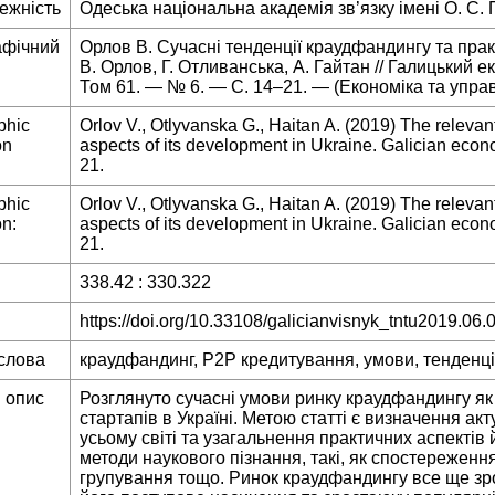
ежність
Одеська національна академія зв’язку імені О. С.
афічний
Орлов В. Сучасні тенденції краудфандингу та практ
В. Орлов, Г. Отливанська, А. Гайтан // Галицький е
Том 61. — № 6. — С. 14–21. — (Економіка та упра
phic
Orlov V., Otlyvanska G., Haitan A. (2019) The relevan
on
aspects of its development in Ukraine. Galician econom
21.
phic
Orlov V., Otlyvanska G., Haitan A. (2019) The relevan
on:
aspects of its development in Ukraine. Galician econom
21.
338.42 : 330.322
https://doi.org/10.33108/galicianvisnyk_tntu2019.06.
слова
краудфандинг, Р2Р кредитування, умови, тенденції
 опис
Розглянуто сучасні умови ринку краудфандингу я
стартапів в Україні. Метою статті є визначення а
усьому світі та узагальнення практичних аспектів 
методи наукового пізнання, такі, як спостереженн
групування тощо. Ринок краудфандингу все ще зрос