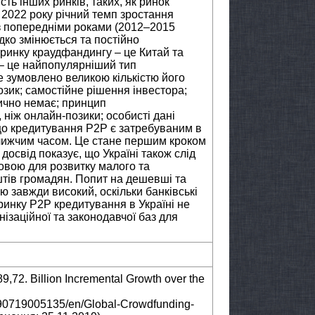
ть інших ринків, таких, як ринок
 2022 року річний темп зростання
з попередніми роками (2012–2015
дко змінюється та постійно
 ринку краудфандингу – це Китай та
– це найпопулярніший тип
 зумовлено великою кількістю його
зик; самостійне рішення інвестора;
ично немає; принцип
 ніж онлайн-позики; особисті дані
 що кредитування P2P є затребуваним в
лижчим часом. Це стане першим кроком
досвід показує, що Україні також слід
овою для розвитку малого та
штів громадян. Попит на дешевші та
ю завжди високий, оскільки банківські
 ринку P2P кредитування в Україні не
нізаційної та законодавчої баз для
72. Billion Incremental Growth over the
90719005135/en/Global-Crowdfunding-