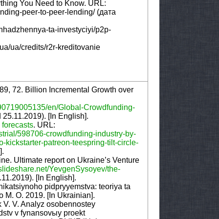
ything You Need to Know. URL:
ding-peer-to-peer-lending/ (дата
shhadzhennya-ta-investyciyi/p2p-
a/ua/credits/r2r-kreditovanie
, 72. Billion Incremental Growth over
90719005135/en/Global-Crowdfunding-
25.11.2019). [In English].
 forecasts
. URL:
trial/598706-crowdfunding-industry-by-
ckstarter-patreon-teespring-tilt-circle-
].
ne. Ultimate report on Ukraine’s Venture
.slideshare.net/YevgenSysoyev/the-
1.2019). [In English].
unikatsiynoho pidpryyemstva: teoriya ta
M. O. 2019. [In Ukrainian].
k V. V. Analyz osobennostey
stv v fynansovыy proekt