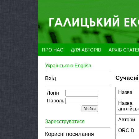
ПРО НАС
ДЛЯ АВТОРІВ
АРХІВ СТАТ
Українською
English
Сучасні
Вхід
Назва
Логін
Пароль
Назва
англійсь
Автори
Зареєструватися
ORCID
Корисні посилання