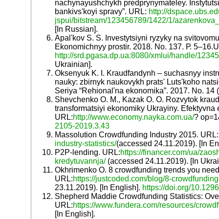
nachynayushchykh predprynymateley. Instytuts
bankivs'koyi spravy”. URL:
http://dspace.ubs.ed
jspui/bitstream/123456789/1422/1/azarenkova_
[In Russian].
Apal'kov S. S. Investytsiyni ryzyky na svitovom
Ekonomichnyy prostir. 2018. No. 137. Р. 5–16.
http://srd.pgasa.dp.ua:8080/xmlui/handle/1234
Ukrainian].
Oksenyuk K. I. Kraudfandynh – suchasnyy inst
nauky: zbirnyk naukovykh prats' Luts'koho nats
Seriya “Rehional'na ekonomika”. 2017. No. 14 (5
Shevchenko O. M., Kazak O. O. Rozvytok kraud
transformatsiyi ekonomiky Ukrayiny. Efektyvna 
URL:
http://www.economy.nayka.com.ua/
? op=
2105-2019.3.43
Massolution Crowdfunding Industry 2015. URL:
industry-statistics/
(accessed 24.11.2019). [In Eng
P2P-lending. URL:
https://financer.com/ua/zao
kredytuvannja/
(accessed 24.11.2019). [In Ukrai
Okhrimenko O. 8 crowdfunding trends you need
URL:
https://justcoded.com/blog/8-crowdfundin
23.11.2019). [In English].
https://doi.org/10.129
Shepherd Maddie Crowdfunding Statistics: Ove
URL:
https://www.fundera.com/resources/crowdfu
[In English].