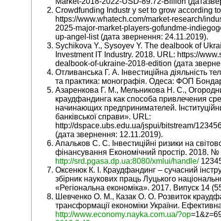
Market-2018-2022-USD-89.72-Billion (датазве
Crowdfunding Industr y set to grow according to
https://www.whatech.com/market-research/indus
2025-major-market-players-gofundme-indiegogo-ki
up-angel-list (дата звернення: 24.11.2019).
Sychikova Y., Sysoyev Y. The dealbook of Ukrai
Investment IT Industry. 2018. URL: https://www
dealbook-of-ukraine-2018-edition (дата зверне
Отливанська Г. А. Інвестиційна діяльність те
та практика: монографія. Одеса: ФОП Бондаре
Азаренкова Г. М., Мельникова Н. С., Огородн
краудфандинга как способа привлечения ср
начинающих предпринимателей. Інституційн
банківської справи». URL:
http://dspace.ubs.edu.ua/jspui/bitstream/1234
(дата звернення: 12.11.2019).
Апальков С. С. Інвестиційні ризики на світо
фінансування Економічний простір. 2018. № 
http://srd.pgasa.dp.ua:8080/xmlui/handle/
12345
Оксенюк К. І. Краудфандинг – сучасний інстр
збірник наукових праць Луцького національно
«Регіональна економіка». 2017. Випуск 14 (55
Шевченко О. М., Казак О. О. Розвиток крауд
трансформації економіки України. Ефективна
http://www.economy.nayka.com.ua/?op
=1&z=6