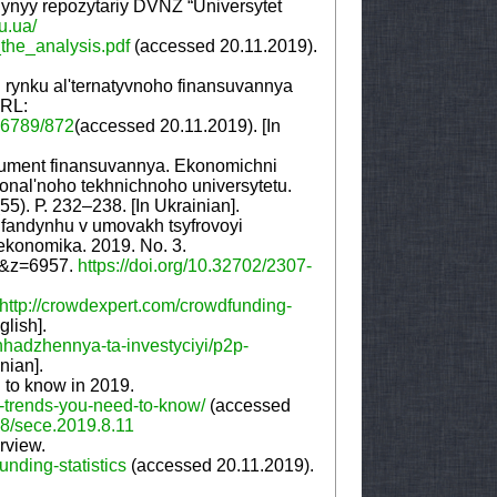
iynyy repozytariy DVNZ “Universytet
u.ua/
the_analysis.pdf
(accessed 20.11.2019).
u rynku al'ternatyvnoho finansuvannya
URL:
56789/872
(accessed 20.11.2019). [In
rument finansuvannya. Ekonomichni
ional'noho tekhnichnoho universytetu.
5). Р. 232–238. [In Ukrainian].
fandynhu v umovakh tsyfrovoyi
ekonomika. 2019. No. 3.
1&z=6957.
https://doi.org/10.32702/2307-
http://crowdexpert.com/crowdfunding-
lish].
shhadzhennya-ta-investyciyi/p2p-
nian].
 to know in 2019.
g-trends-you-need-to-know/
(accessed
68/sece.2019.8.11
rview.
nding-statistics
(accessed 20.11.2019).