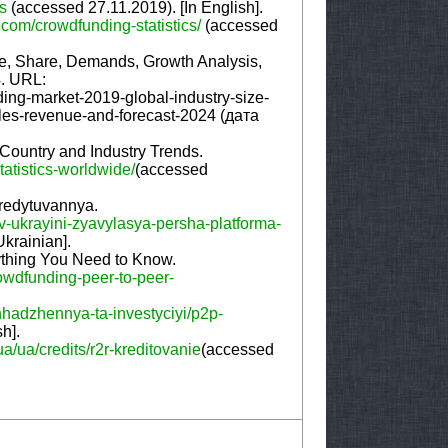
ts
(accessed 27.11.2019). [In English].
y.com/crowdfunding-statistics/
(accessed
ze, Share, Demands, Growth Analysis,
. URL:
ing-market-2019-global-industry-size-
es-revenue-and-forecast-2024 (дата
Country and Industry Trends.
atistics-worldwide/
(accessed
kredytuvannya.
v-ukrayini-zyavylasya-persha-platforma-
krainian].
ything You Need to Know.
wdfunding-peer-to-peer-
hhadzhennya-ta-investyciyi/p2p-
h].
.ua/ua/credits/r2r-kreditovanie
(accessed