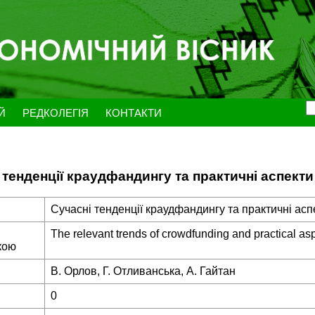
ЕЙ
РЕДКОЛЕГІЯ
КОНТАКТИ
 тенденції краудфандингу та практичні аспекти 
Сучасні тенденції краудфандингу та практичні аспе
The relevant trends of crowdfunding and practical as
кою
В. Орлов, Г. Отливанська, А. Гайтан
0