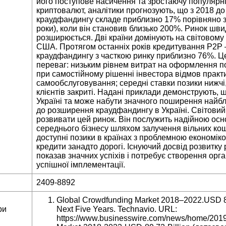
його поступове насичення та зростаючу популярніс
криптовалют, аналітики прогнозують, що з 2018 до
краудфандингу складе приблизно 17% порівняно 
роки), коли він становив близько 200%. Ринок шви
розширюється. Дві країни домінують на світовому
США. Протягом останніх років кредитування P2P 
краудфандингу з часткою ринку приблизно 76%. Це
переваг: низьким рівнем витрат на оформлення по
при самостійному рішенні інвестора відмов практ
самообслуговування; середні ставки позики нижчі,
клієнтів закриті. Надані приклади демонструють,
Україні та може набути значного поширення найб
до розширення краудфандингу в Україні. Світовий 
розвивати цей ринок. Він послужить надійною осн
середнього бізнесу шляхом залучення вільних ко
доступні позики в країнах з проблемною економіко
кредити занадто дорогі. Існуючий досвід розвитку
показав значних успіхів і потребує створення орга
успішної імплементації.
2409-8892
Global Crowdfunding Market 2018–2022.USD 89,
ри
Next Five Years. Technavio. URL:
https://www.businesswire.com/news/home/201