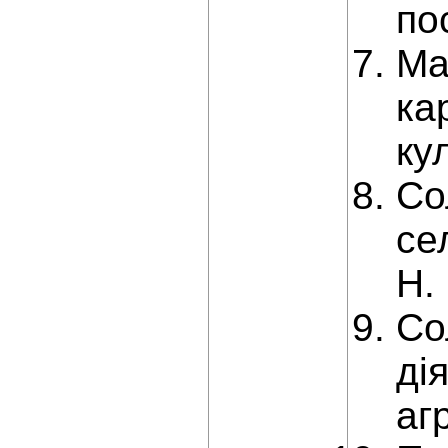
по
Ма
ка
ку
Со
се
Н.
Со
ді
агр