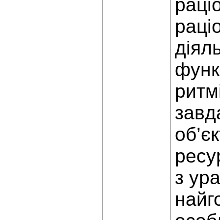
раці
раці
діял
функ
ритм
завда
об’є
ресу
з ур
найг