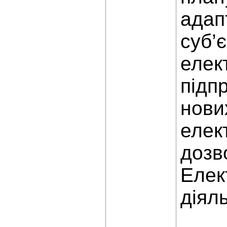
адап
суб’
елек
підп
нови
елек
дозв
Елек
діял