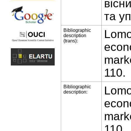
вісн
та у
Bibliographic
Lomov
description
(trans):
econ
marke
110.
Bibliographic
Lomov
description:
econ
marke
110.