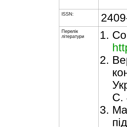
ISSN:
2409
Перелік
Со
літератури
ht
Ве
ко
Ук
С.
Ма
пі