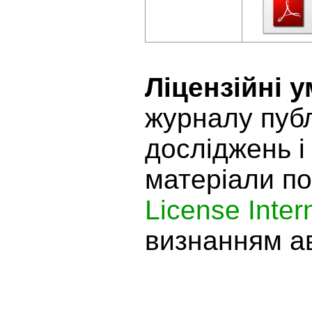
Ліцензійні 
журналу публ
досліджень і
матеріали п
License Inter
визнанням ав