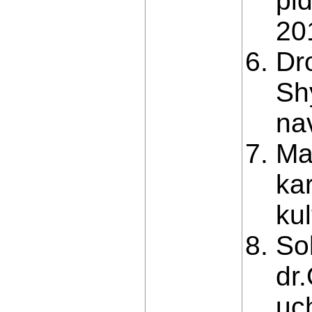
pi
20
Dro
Sh
na
Ma
ka
ku
So
dr
uch