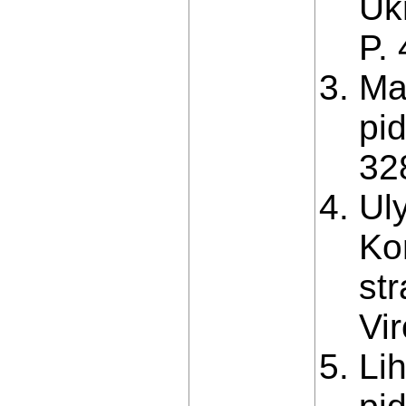
Uk
P.
Ma
pid
32
Ul
Ko
st
Vir
Li