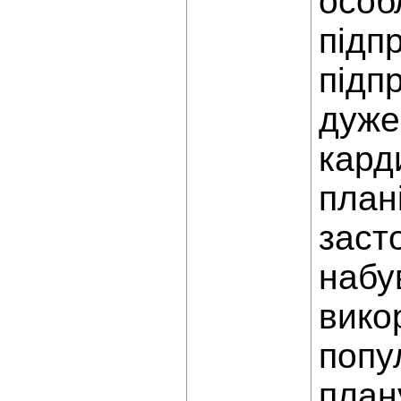
особ
підп
підп
дуже
кард
план
заст
набу
вико
попу
план