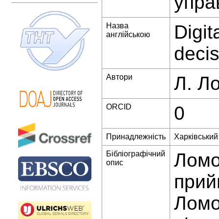
упра
Назва
Digi
англійською
decis
Автори
Л. Л
ORCID
0
Принадлежність
Харківський 
Бібліографічний
Ломо
опис
прий
Ломо