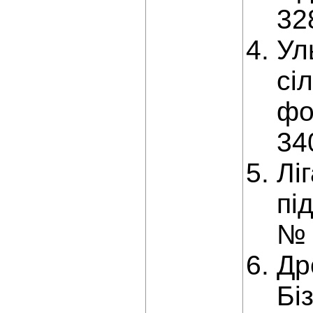
32
Ул
сі
фо
34
Лі
пі
№ 
Др
Бі