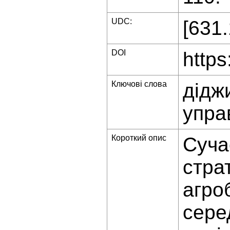
UDC:
[631
DOI
https
Ключові слова
дідж
упра
Короткий опис
Суча
страт
агро
сере