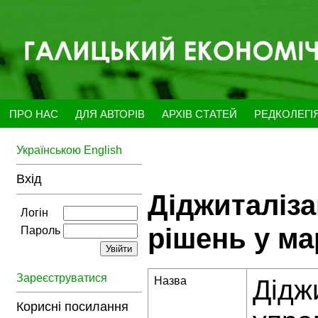
ПРО НАС
ДЛЯ АВТОРІВ
АРХІВ СТАТЕЙ
РЕДКОЛЕГІ
Українською
English
Вхід
Діджиталіза
Логін
рішень у ма
Пароль
Зареєструватися
Назва
Дідж
Корисні посилання