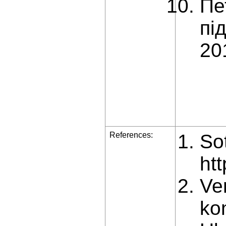
Пе
пі
20
References:
So
htt
Ve
ko