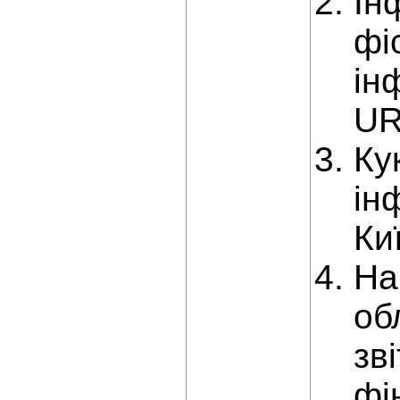
Ін
фі
ін
URL
Ку
інф
Ки
На
об
зв
фі