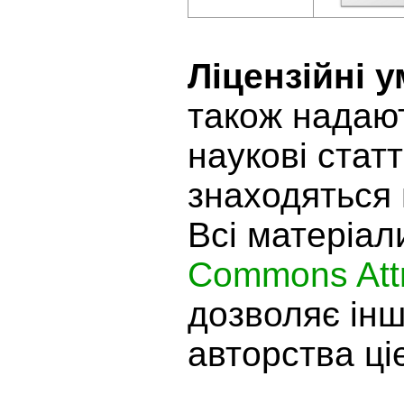
Ліцензійні 
також надают
наукові статт
знаходяться 
Всі матеріал
Commons Attr
дозволяє ін
авторства ціє