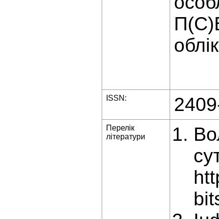
особ
П(С)
облік
ISSN:
2409
Перелік
Во
літератури
су
ht
bi