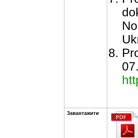
do
No
Ukr
Pr
07
ht
Завантажити