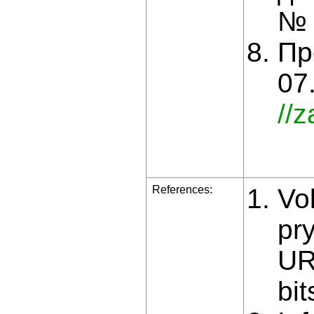
№ 
Пр
07
//
References:
Vol
pr
UR
bi