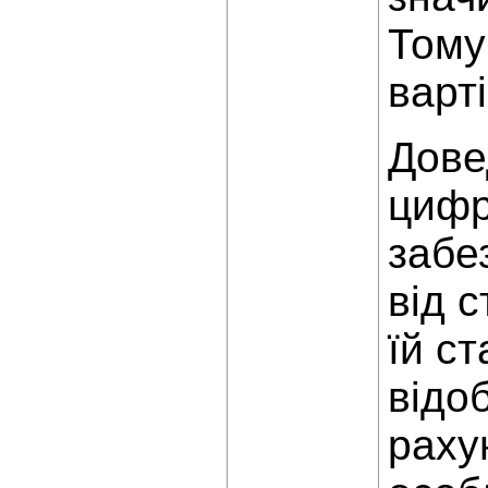
Тому
варт
Дове
цифр
забе
від 
їй с
відо
раху