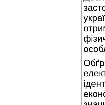
заст
укра
отри
фізи
особл
Обґр
елек
іден
екон
значи