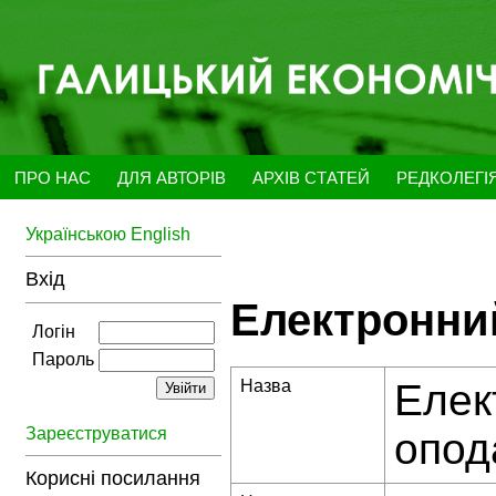
ПРО НАС
ДЛЯ АВТОРІВ
АРХІВ СТАТЕЙ
РЕДКОЛЕГІ
Українською
English
Вхід
Електронний
Логін
Пароль
Назва
Елек
Зареєструватися
опод
Корисні посилання