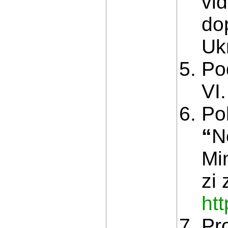
vi
do
Ukr
Po
VI
Po
“
N
Mi
zi
ht
Pr