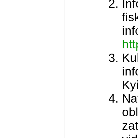
In
fi
in
htt
Ku
inf
Ky
Na
ob
za