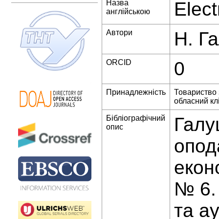
Назва
Elect
англійською
Автори
Н. Г
ORCID
0
Принадлежність
Товариство 
обласний кл
Бібліографічний
Галу
опис
опод
екон
№ 6.
та ау