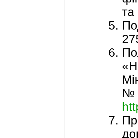
та
По
27
По
«Н
Мі
№ 
ht
Пр
до