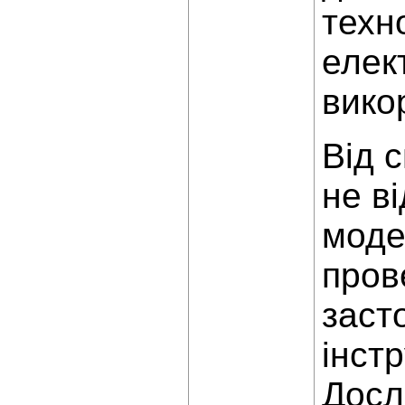
техн
елек
вико
Від 
не в
моде
пров
заст
інст
Досл