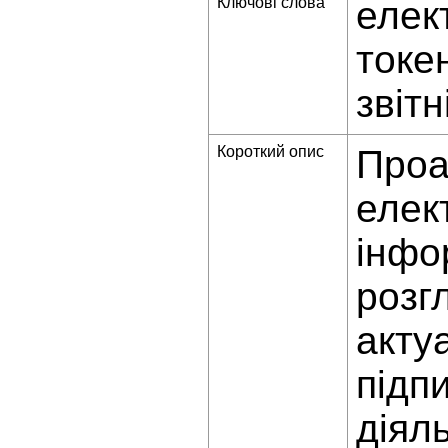
Ключові слова
елек
токе
звіт
Короткий опис
Проа
елек
інфо
розг
акту
підп
діял