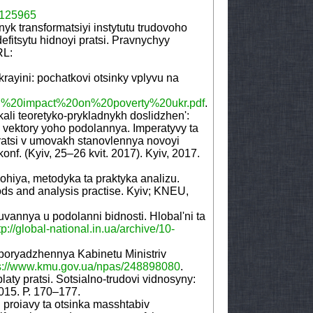
1125965
yk transformatsiyi instytutu trudovoho
efitsytu hidnoyi pratsi. Pravnychyy
RL:
rayini: pochatkovi otsinky vplyvu na
OVID%20impact%20on%20poverty%20ukr.pdf
.
ali teoretyko-prykladnykh doslidzhen':
i vektory yoho podolannya. Imperatyvy ta
atsi v umovakh stanovlennya novoyi
onf. (Kyiv, 25–26 kvit. 2017). Kyiv, 2017.
ohiya, metodyka ta praktyka analizu.
ods and analysis practise. Kyiv; KNEU,
uvannya u podolanni bidnosti. Hlobal'ni ta
tp://global-national.in.ua/archive/10-
zporyadzhennya Kabinetu Ministriv
s://www.kmu.gov.ua/npas/248898080
.
aty pratsi. Sotsialno-trudovi vidnosyny:
2015. Р. 170–177.
i proiavy ta otsinka masshtabiv