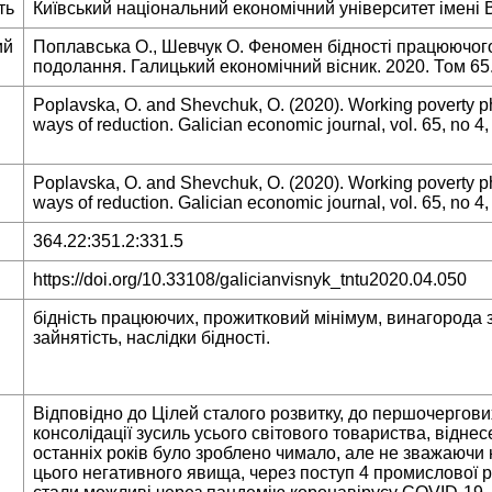
ть
Київський національний економічний університет імені 
ий
Поплавська О., Шевчук О. Феномен бідності працюючого
подолання. Галицький економічний вісник. 2020. Том 65.
Poplavska, O. and Shevchuk, O. (2020). Working poverty
ways of reduction. Galician economic journal, vol. 65, no 4,
Poplavska, O. and Shevchuk, O. (2020). Working poverty
ways of reduction. Galician economic journal, vol. 65, no 4,
364.22:351.2:331.5
https://doi.org/10.33108/galicianvisnyk_tntu2020.04.050
бідність працюючих, прожитковий мінімум, винагорода 
зайнятість, наслідки бідності.
Відповідно до Цілей сталого розвитку, до першочергови
консолідації зусиль усього світового товариства, відне
останніх років було зроблено чимало, але не зважаючи
цього негативного явища, через поступ 4 промислової р