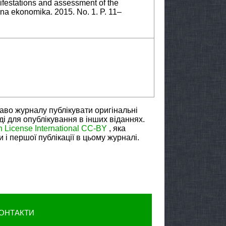
ifestations and assessment of the
na ekonomika. 2015. No. 1. P. 11–
аво журналу публікувати оригінальні
яді для опублікування в інших віданнях.
n License International CC-BY
, яка
і першої публікації в цьому журналі.
ОНТАКТИ