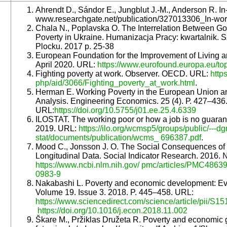
Ahrendt D., Sándor E., Jungblut J.-M., Anderson R. In-
www.researchgate.net/publication/327013306_In-wo
Chala N., Poplavska O. The Interrelation Between G
Poverty in Ukraine. Humanizacja Pracy: kwartalnik.
Plocku. 2017 р. 25-38
European Foundation for the Improvement of Living a
April 2020. URL:
https://www.eurofound.europa.eu/to
Fighting poverty at work. Observer. OECD. URL:
http
php/aid/3066/Fighting_poverty_at_work.html
.
Herman E. Working Poverty in the European Union an
Analysis. Engineering Economics. 25 (4). Р. 427–436
URL:
https://doi.org/10.5755/j01.ee.25.4.6339
ILOSTAT. The working poor or how a job is no guarante
2019. URL:
https://ilo.org/wcmsp5/groups/public/---dgr
stat/documents/publication/wcms_ 696387.pdf
.
Mood C., Jonsson J. O. The Social Consequences of P
Longitudinal Data. Social Indicator Research. 2016.
https://www.ncbi.nlm.nih.gov/ pmc/articles/PMC4863
0983-9
Nakabashi L. Poverty and economic development: Evid
Volume 19. Issue 3. 2018. P. 445–458. URL:
https://www.sciencedirect.com/science/article/pii/S
https://doi.org/10.1016/j.econ.2018.11.002
Škare M., Pržiklas Družeta R. Poverty and economic g