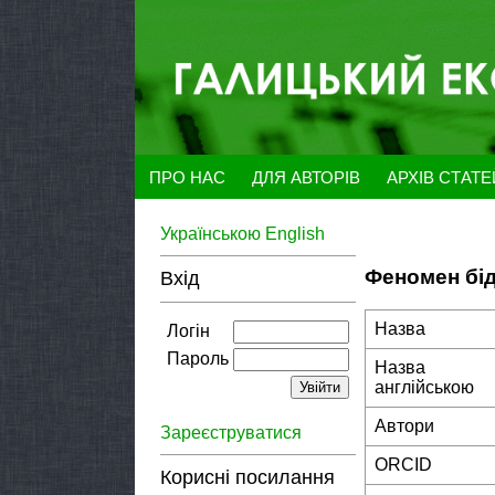
ПРО НАС
ДЛЯ АВТОРІВ
АРХІВ СТАТ
Українською
English
Феномен бід
Вхід
Назва
Логін
Пароль
Назва
англійською
Автори
Зареєструватися
ORCID
Корисні посилання