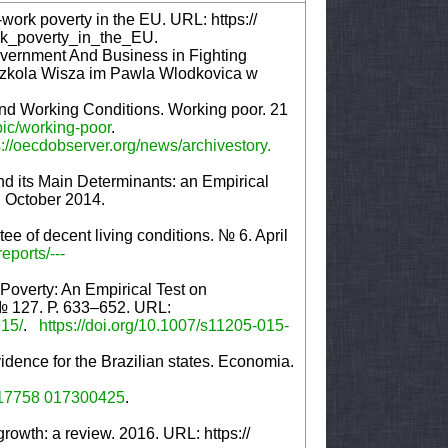
work poverty in the EU. URL: https://
rk_poverty_in_the_EU.
overnment And Business in Fighting
 Szkola Wisza im Pawla Wlodkovica w
nd Working Conditions. Working poor. 21
pic/working-poor
.
s://oecdobserver.org/news/archivestory.
d its Main Determinants: an Empirical
. October 2014.
e of decent living conditions. № 6. April
eports/---
overty: An Empirical Test on
 № 127. Р. 633–652. URL:
915/
.
https://doi.org/10.1007/s11205-015-
ence for the Brazilian states. Economiа.
1517758 017300425
.
rowth: a review. 2016. URL: https://