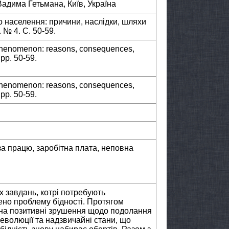
Вадима Гетьмана, Київ, Україна
 населення: причини, наслідки, шляхи
 № 4. С. 50-59.
 phenomenon: reasons, consequences,
 pp. 50-59.
 phenomenon: reasons, consequences,
 pp. 50-59.
за працю, заробітна плата, неповна
х завдань, котрі потребують
сено проблему бідності. Протягом
 на позитивні зрушення щодо подолання
еволюції та надзвичайні стани, що