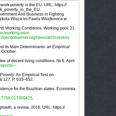
work poverty in the EU. URL: https://
rk_poverty_in_the_EU.
overnment And Business in Fighting
 Szkola Wisza im Pawla Wlodkovica w
nd Working Conditions. Working poor. 21
pic/working-poor
.
s://oecdobserver.org/news/archivestory.
d its Main Determinants: an Empirical
. October
e of decent living conditions. № 6. April
eports/---
overty: An Empirical Test on
№ 127. Р. 633–652.
ence for the Brazilian states. Economiа.
1517758 017300425
.
rowth: a review. 2016. URL: https://