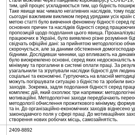
стали можливі через пандемію коронавірусу COVID-19, б
тим, цей процес ускладнюється тим, що бідність пошир
Таке явище має чимало негативних наслідків, тому под
сьогодні важливим викликом перед урядами усіх країн с
метою статті було вивчення феномену бідності серед п
основних причин та наслідків бідності серед працюючих
пропозицій щодо подолання цього явища. Проаналізува
працюючих в Україні, було виявлено різне розуміння бід
свідчать офіційні дані: за прийнятою методологією обчи
скорочується, але за даними обстеження домогосподар
бідними. Дослідивши чинники, що впливають на динамік
було виокремлено основні, серед яких недосконалість 
мінімуму та прогалини в системі оплати праці. За резу
узагальнили та згрупували наслідки бідності для людин
соціальні та економічні. Гуртуючись на власній методиц
можуть погіршувати ситуацію з бідністю та зробили вис
заходів. Зокрема, задля подолання бідності серед пра
комплекс дій, який охоплює три напрямки: методологічні,
мотиваційні. Методологічні заходи передбачають пере
методології обчислення прожиткового мінімуму, формув
та ін. До організаційно-економічних заходів віднесено 
законодавчого поля у сфері праці. До мотиваційних зах
створення нових робочих місць, самозайнятість.
2409-8892