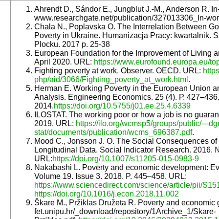
Ahrendt D., Sándor E., Jungblut J.-M., Anderson R. In-
www.researchgate.net/publication/327013306_In-wo
Chala N., Poplavska O. The Interrelation Between G
Poverty in Ukraine. Humanizacja Pracy: kwartalnik.
Plocku. 2017 р. 25-38
European Foundation for the Improvement of Living a
April 2020. URL:
https://www.eurofound.europa.eu/to
Fighting poverty at work. Observer. OECD. URL:
http
php/aid/3066/Fighting_poverty_at_work.html
.
Herman E. Working Poverty in the European Union an
Analysis. Engineering Economics. 25 (4). Р. 427–436
2014.
https://doi.org/10.5755/j01.ee.25.4.6339
ILOSTAT. The working poor or how a job is no guarante
2019. URL:
https://ilo.org/wcmsp5/groups/public/---dgr
stat/documents/publication/wcms_696387.pdf
.
Mood C., Jonsson J. O. The Social Consequences of P
Longitudinal Data. Social Indicator Research. 2016. 
URL:
https://doi.org/10.1007/s11205-015-0983-9
Nakabashi L. Poverty and economic development: Evid
Volume 19. Issue 3. 2018. P. 445–458. URL:
https://www.sciencedirect.com/science/article/pii/S
https://doi.org/10.1016/j.econ.2018.11.002
Škare M., Pržiklas Družeta R. Poverty and economic g
fet.unipu.hr/_download/repository/1Archive_1/Skare-