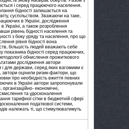
ідність знову набирає обертів. Разом з
юється і серед працюючого населення.
олання бідності залишається на
віту, суспільством. Зважаючи на таке,
рацюючих в Україні, дослідження
 в Україні, а також розроблення
вши рівень бідності населення та
ності з боку уряду та населення, про що
слення рівня бідності вона
ств, більшість людей вважають себе
у показника бідності серед працюючих,
методології обчислення прожиткового
льтатами дослідження автори
и і для держави, серед яких вагомими є
і, автори оцінили ризик-фактори, що
новки про необхідність вжиття певних
цюючих в Україні автори запропонували
 організаційно- економічні,
осмислення та удосконалення
ання тарифної сітки в бюджетній сфері
удосконалення податкової системи,
одів належать ті, що стимулюватимуть