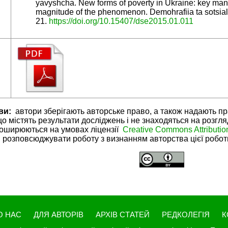
yavyshcha. New forms of poverty in Ukraine: key man
magnitude of the phenomenon. Demohrafiia ta sotsial
21.
https://doi.org/10.15407/dse2015.01.011
ви:
автори зберігають авторське право, а також надають пр
 що містять результати досліджень і не знаходяться на розгл
поширюються на умовах ліцензії
Creative Commons Attributio
розповсюджувати роботу з визнанням авторства цієї роботи 
О НАС
ДЛЯ АВТОРІВ
АРХІВ СТАТЕЙ
РЕДКОЛЕГІЯ
К