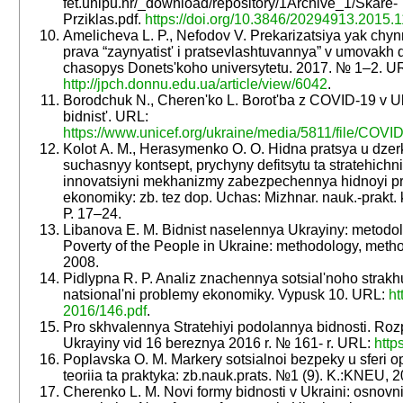
fet.unipu.hr/_download/repository/1Archive_1/Skare-
Prziklas.pdf.
https://doi.org/10.3846/20294913.2015.
Amelicheva L. P., Nefodov V. Prekarizatsiya yak chynn
prava “zaynyatist' i pratsevlashtuvannya” v umovakh d
chasopys Donets'koho universytetu. 2017. № 1–2. U
http://jpch.donnu.edu.ua/article/view/6042
.
Borodchuk N., Cheren'ko L. Borot'ba z COVID-19 v Uk
bidnist'. URL:
https://www.unicef.org/ukraine/media/5811/file/C
Kolot A. M., Herasymenko O. O. Hidna pratsya u dzerk
suchasnyy kontsept, prychyny defitsytu ta stratehichn
innovatsiyni mekhanizmy zabezpechennya hidnoyi pr
ekonomiky: zb. tez dop. Uchas: Mizhnar. nauk.-prakt. k
Р. 17–24.
Libanova E. M. Bidnist naselennya Ukrayiny: metodol
Poverty of the People in Ukraine: methodology, meth
2008.
Pidlypna R. P. Analiz znachennya sotsial'noho strakh
natsional'ni problemy ekonomiky. Vypusk 10. URL:
ht
2016/146.pdf
.
Pro skhvalennya Stratehiyi podolannya bidnosti. Ro
Ukrayiny vid 16 bereznya 2016 r. № 161- r. URL:
http
Poplavska O. M. Markery sotsialnoi bezpeky u sferi opl
teoriia ta praktyka: zb.nauk.prats. №1 (9). K.:KNEU, 
Cherenko L. M. Novi formy bidnosti v Ukraini: osnovn