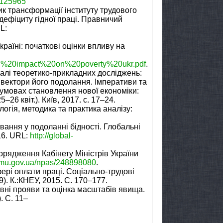
1125965
ик трансформації інституту трудового
дефіциту гідної праці. Правничий
L:
раїні: початкові оцінки впливу на
OVID%20impact%20on%20poverty%20ukr.pdf
.
калі теоретико-прикладних досліджень:
і вектори його подолання. Імперативи та
в умовах становлення нової економіки:
5–26 квіт.). Київ, 2017. с. 17–24.
логія, методика та практика аналізу:
вання у подоланні бідності. Глобальні
16. URL:
http://global-
орядження Кабінету Міністрів України
kmu.gov.ua/npas/248898080
.
ері оплати праці. Соціально-трудові
9). К.:КНЕУ, 2015. С. 170–177.
овні прояви та оцінка масштабів явища.
. С. 11–