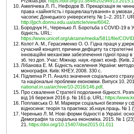
Prziklas.pdf.
https://doi.org/10.3846/20294913.2015.
Амелічева Л. П., Нефодов В. Прекарізація як чинн
права «зайнятість і працевлаштування» в умовах 
часопис Донецького університету. № 1–2. 2017. UR
http://jpch.donnu.edu.ua/article/view/6042
.
Бородчук Н., Черенько Л. Боротьба з COVID-19 в Ук
бідність. URL:
https://www.unicef.org/ukraine/media/5811/file/C
Колот А. М., Герасименко О. О. Гідна праця у дзер
сучасний концепт, причини дефіциту та стратегічн
інноваційні механізми забезпечення гідної праці 
зб. тез доп. Учас: Міжнар. наук.-практ. конф. (Київ, 2
Лібанова Е. М. Бідність населення України: методо
монографія. Київ: КНЕУ, 2008. 330 с.
Підлипна Р. П. Аналіз значення соціального страху
та національні проблеми економіки. Випуск 10. 20
national.in.ua/archive/10-2016/146.pdf
.
Про схвалення Стратегії подолання бідності. Розп
від 16 березня 2016 р. № 161-р. URL:
https://www.
Поплавська О. М. Маркери соціальної безпеки у сф
відносини: теорія та практика: зб.наук.праць. № 1 (
Черенько Л. М. Нові форми бідності в Україні: осн
Демографія та соціальна економіка. 2015. № 1 (23)
21.
https://doi.org/10.15407/dse2015.01.011