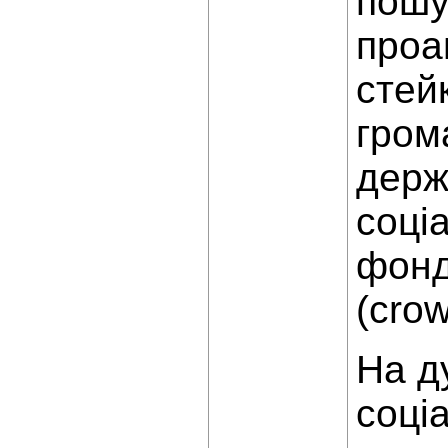
пошу
проа
стей
гром
держ
соці
фонд
(crow
На д
соці