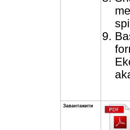
me
sp
Ba
for
Ek
ak
Завантажити