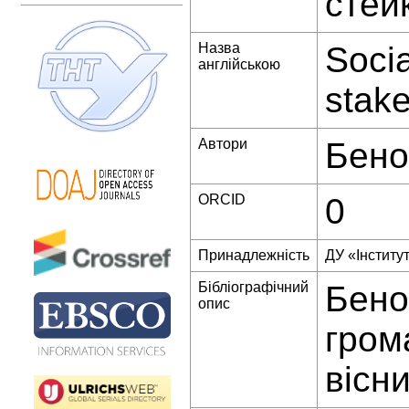
стей
Назва
Socia
англійською
stak
Автори
Бено
ORCID
0
Принадлежність
ДУ «Інститут
Бібліографічний
Бено
опис
гром
вісни