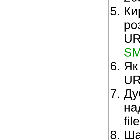
Ки
ро
UR
SM
Як
UR
Ду
на
fi
Ша