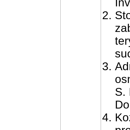
Inv
St
za
te
su
Ad
os
S. 
Do
Ko