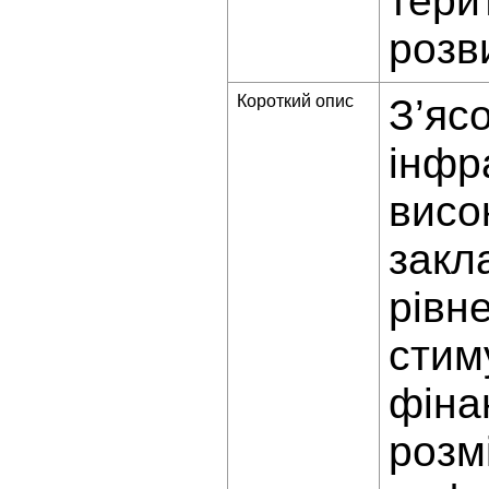
тери
розв
Короткий опис
З’яс
інфр
висо
закл
рівн
стим
фіна
розм