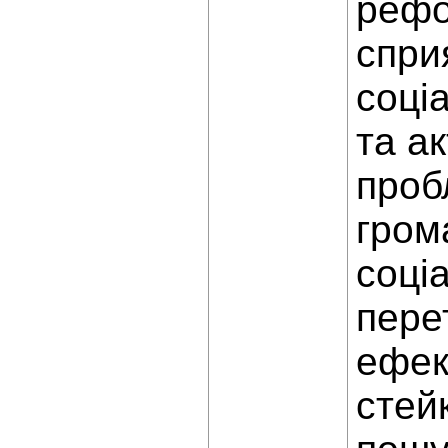
рефо
спри
соці
та а
проб
гром
соці
пере
ефек
стей