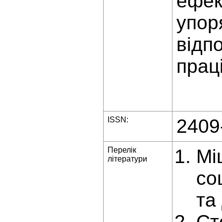
ефек
упор
відп
праці
ISSN:
2409
Перелік
Мі
літератури
со
та
Cт