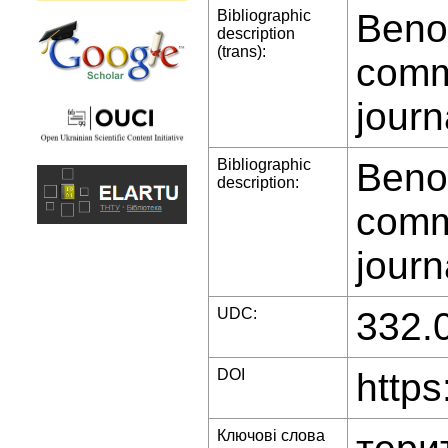
Bibliographic
Benov
description
(trans):
commu
journ
Bibliographic
Benov
description:
commu
journ
UDC:
332.
DOI
https
Ключові слова