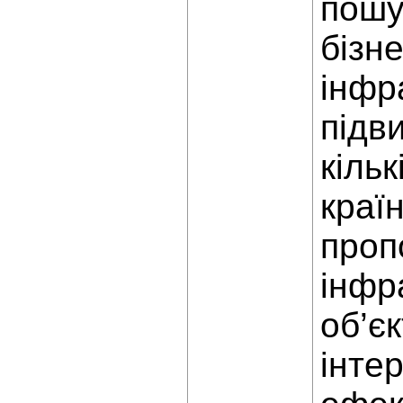
пошу
бізн
інфр
підв
кіль
краї
проп
інфр
об’є
інтер