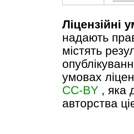
Ліцензійні 
надають прав
містять резу
опублікуванн
умовах ліцен
CC-BY
, яка
авторства ціє