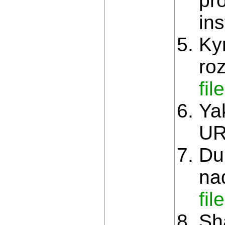
pr
in
Ky
roz
fi
Ya
UR
Du
na
fi
Sh