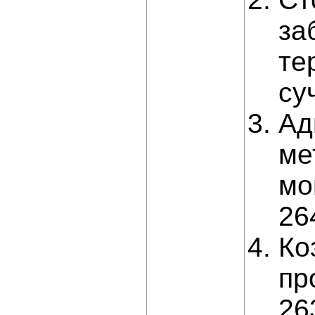
за
те
су
Ад
ме
мо
26
Ко
пр
26