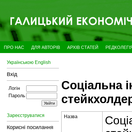
ПРО НАС
ДЛЯ АВТОРІВ
АРХІВ СТАТЕЙ
РЕДКОЛЕГІ
Українською
English
Вхід
Соціальна і
Логін
стейкхолде
Пароль
Зареєструватися
Назва
Соці
Корисні посилання