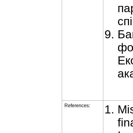
па
сп
Ба
фо
Ек
ак
References:
Mi
fin