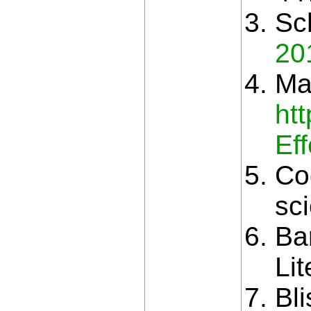
Sc
20
Ma
htt
Ef
Co
sc
Ba
Lit
Bli