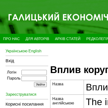
ПРО НАС
ДЛЯ АВТОРІВ
АРХІВ СТАТЕЙ
РЕДКОЛЕГІ
Українською
English
Вхід
Вплив коруп
Логін
Пароль
Назва
Впли
Зареєструватися
Назва
The i
англійською
Корисні посилання