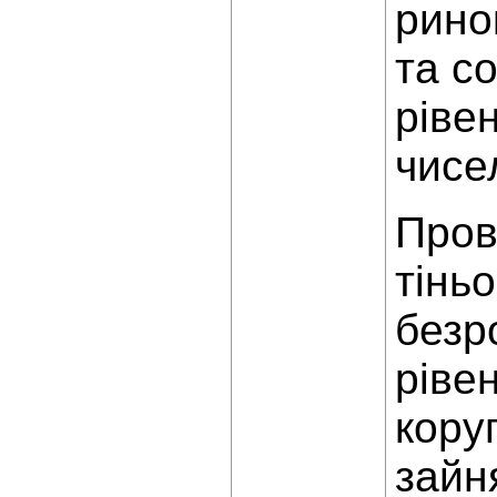
ринок
та с
ріве
чисе
Пров
тінь
безр
ріве
кору
зайн