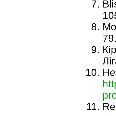
Bli
10
Mo
79
Кі
Лі
Не
ht
pr
Re