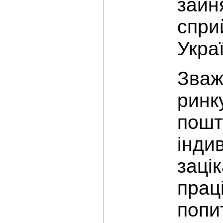
зайн
спри
Украї
Зваж
ринк
пошт
інди
заці
прац
попи