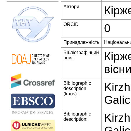
Автори
Кірж
ORCID
0
Принадлежність
Національни
Бібліографічний
Кірж
опис
вісни
Bibliographic
Kirzh
description
(trans):
Galic
Bibliographic
Kirzh
description:
Galic