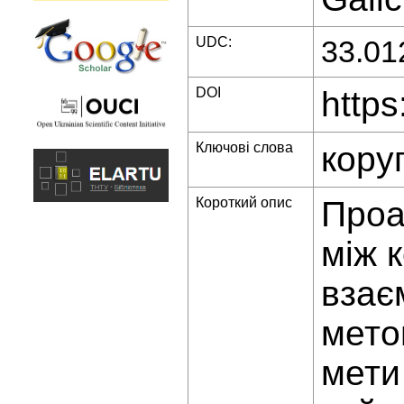
UDC:
33.01
DOI
https
Ключові слова
кору
Короткий опис
Проа
між 
взає
мето
мети