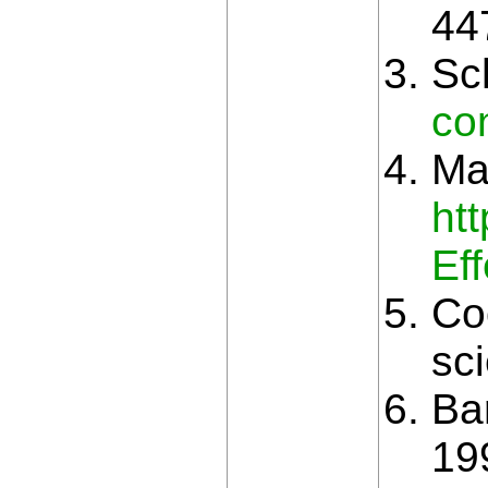
44
Sc
co
Ma
htt
Ef
Co
sc
Ba
199