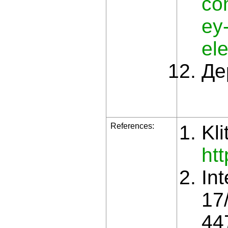
co
ey
el
Де
References:
Kl
htt
In
17
44