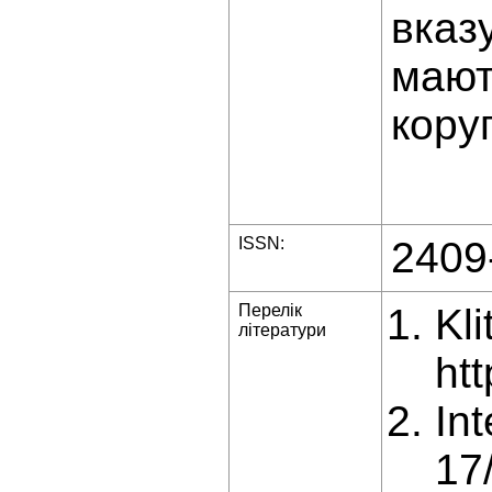
вказ
мают
коруп
ISSN:
2409
Перелік
Kl
літератури
htt
In
17