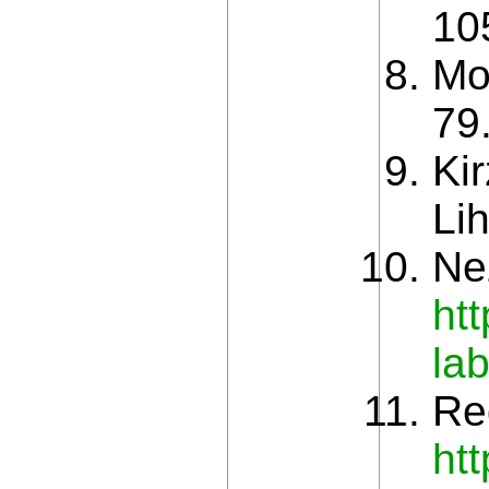
10
Mo
79
Ki
Li
Ne
ht
la
Re
ht