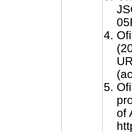
JSC
05
Оf
(20
UR
(a
Оfi
pro
of
ht