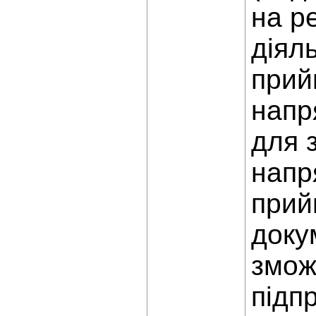
на р
діял
прий
напр
для 
напр
прий
доку
змож
підп