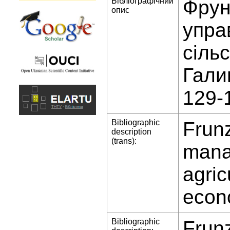
Бібліографічний
Фрун
опис
упра
сіль
Гали
129-
Bibliographic
Frunz
description
(trans):
mana
agric
econo
Bibliographic
Frunz