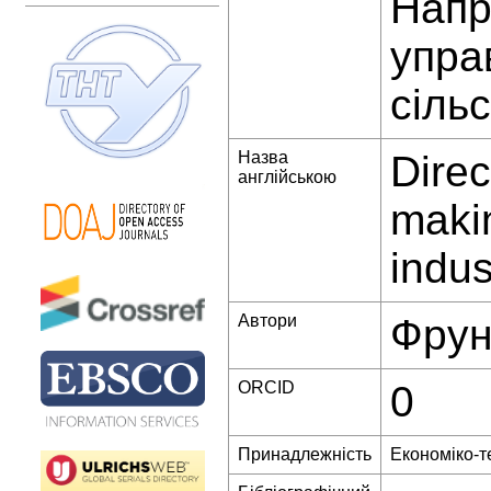
Напр
упра
сіль
Назва
Direc
англійською
makin
indus
Автори
Фрун
ORCID
0
Принадлежність
Економіко-т