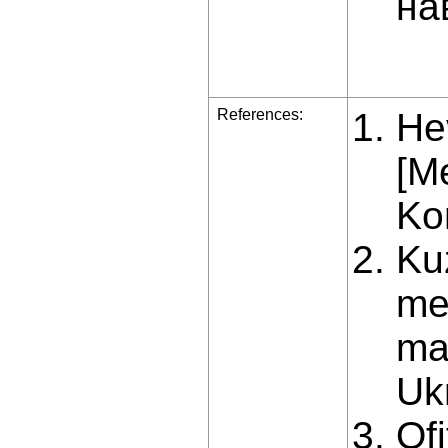
на
References:
He
[M
Ko
Ku
me
ma
Uk
Оfi