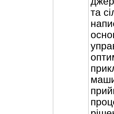
джер
та с
напи
осно
упра
опти
прик
маши
прий
проц
ріше