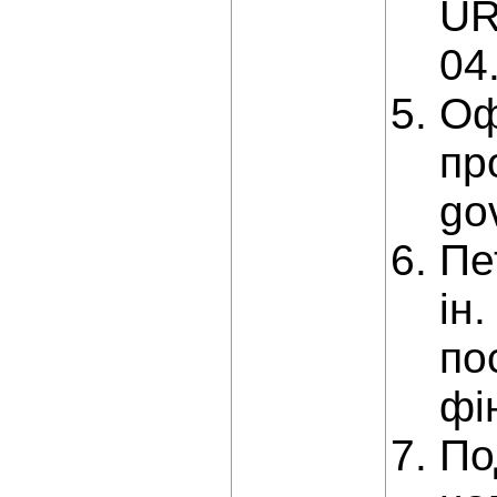
UR
04
Оф
пр
go
Пе
ін
по
фі
По