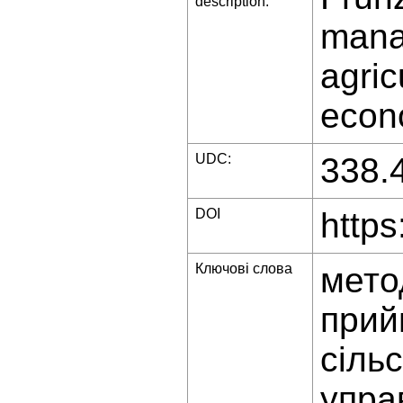
description:
mana
agric
econo
UDC:
338.
DOI
https
Ключові слова
мето
прий
сіль
упра