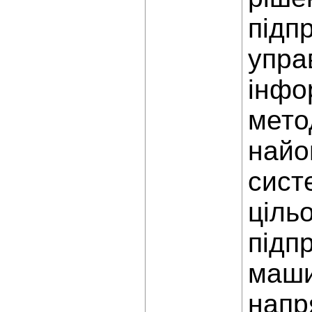
підп
управ
інфо
мето
найо
сист
ціль
підп
маши
напр