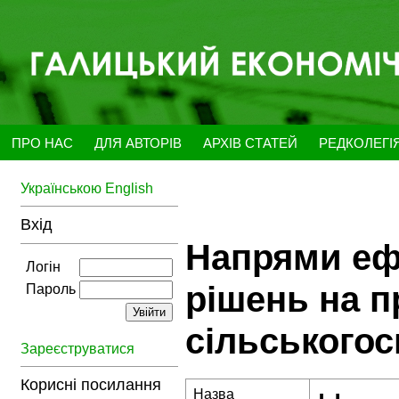
ПРО НАС
ДЛЯ АВТОРІВ
АРХІВ СТАТЕЙ
РЕДКОЛЕГІ
Українською
English
Вхід
Напрями еф
Логін
рішень на п
Пароль
сільського
Зареєструватися
Корисні посилання
Назва