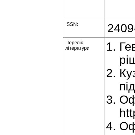
ISSN:
2409
Перелік
Ге
літератури
рі
Ку
пі
Oф
ht
Оф