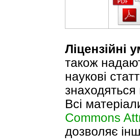
Ліцензійні 
також надают
наукові статт
знаходяться 
Всі матеріал
Commons Attr
дозволяє ін