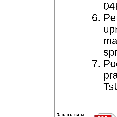
04
Pe
up
ma
spr
Po
pr
TsU
Завантажити