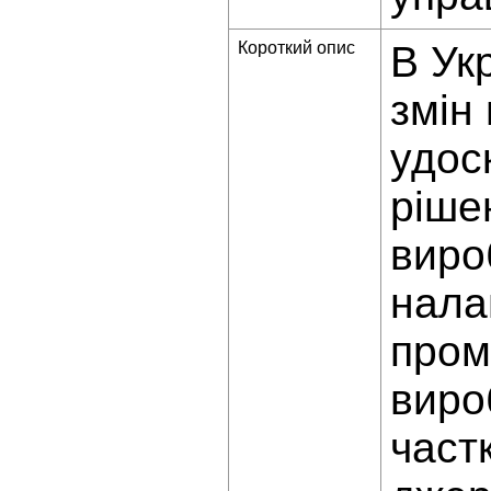
Короткий опис
В Ук
змін 
удос
ріше
виро
нала
пром
виро
част