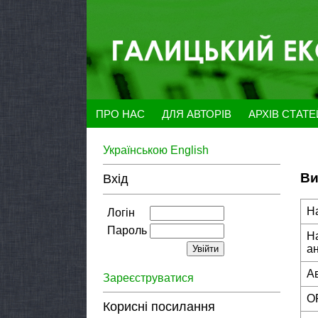
ПРО НАС
ДЛЯ АВТОРІВ
АРХІВ СТАТ
Українською
English
Ви
Вхід
Н
Логін
Пароль
Н
а
А
Зареєструватися
O
Корисні посилання