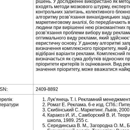
рішень. У дослідженні використано як мето
входять методи мозкового штурму, експертн
контрольних запитань, колективного блокно
алгоритму розв’язання винахідницьких зад
маркетинговому аналізі, бо передбачають 
людини при вирішенні нею різноманітних 
розв’язання проблеми вибору виду реклам
оптимального виду реклами, який здійснюєт
евристичну основу. У даному алгоритмі зап
визначення комплексного пріоритету, який 
відібрані варіанти реклами. Комплексний 
визначається як сума добутків відносних пр
пріоритети критеріїв їх оцінювання. Вид р
значення пріоритету, може вважатися найк
SSN:
2409-8892
ерелік
Лук’янець Т. І. Рекламний менеджмент. 2
тератури
Ромат Е. Реклама. 6-е изд. СПб.: Питер
Скибінський С. Маркетинг. Львів, 2000.
Каракоз И. И., Самборский В. И. Теор
школа, 1989. 255 с.
Серединська В. М., Загородна О. М., Б