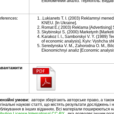
Економічний аналіз. Тернопіль: Видав
ferences:
.Lukianets T. I. (2003) Reklamnyi mene
KNEU. [In Ukraine].
Romat E.( 2003) Reklama [Advertising] SP
Skybinskyi S. (2000) Marketynh [Marketing
Karakoz I. I., Samborskyi V. Y. (1989)
of economic analysis]. Kyiv: Vyshcha shk
Seredynska V. M., Zahorodna O. M., Bilo
Ekonomichnyi analiz [Economic analysis].
авантажити
ензійні умови:
автори зберігають авторське право, а тако
гінальні наукові статті, що містять результати досліджень і 
блікування в інших віданнях. Всі матеріали поширюються н
ribution License International CC-BY
, яка дозволяє іншим ро