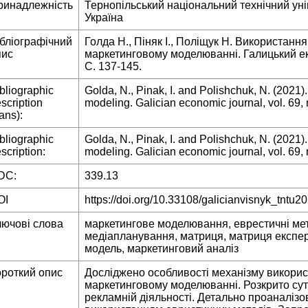
ринадлежність
Тернопільський національний технічний уні
Україна
ібліографічний
Голда Н., Піняк І., Поліщук Н. Використанн
пис
маркетинговому моделюванні. Галицький еко
С. 137-145.
bliographic
Golda, N., Pinak, I. and Polishchuk, N. (2021)
scription
modeling. Galician economic journal, vol. 69, 
rans):
bliographic
Golda, N., Pinak, I. and Polishchuk, N. (2021)
scription:
modeling. Galician economic journal, vol. 69, 
DC:
339.13
OI
https://doi.org/10.33108/galicianvisnyk_tntu2
лючові слова
маркетингове моделювання, еврестичні мето
медіапланування, матриця, матриця експер
модель, маркетинговий аналіз
ороткий опис
Досліджено особливості механізму викорис
маркетинговому моделюванні. Розкрито суть
рекламній діяльності. Детально проаналізо