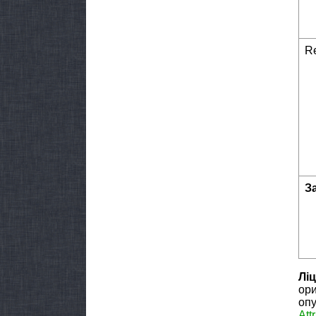
Re
З
Ліц
ори
опу
Att