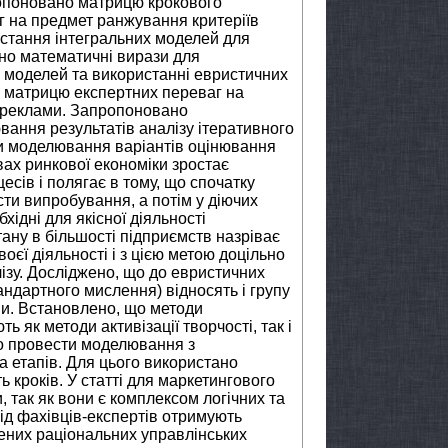
опоновано матрицю крокового
 на предмет ранжування критеріїв
стання інтегральних моделей для
о математичні вирази для
х моделей та використанні евристичних
о матрицю експертних переваг на
 реклами. Запропоновано
ання результатів аналізу ітеративного
и моделювання варіантів оцінювання
ах ринкової економіки зростає
сів і полягає в тому, що спочатку
ти випробування, а потім у діючих
ідні для якісної діяльності
тану в більшості підприємств назріває
оєї діяльності і з цією метою доцільно
ізу. Досліджено, що до евристичних
тандартного мислення) відносять і групу
ми. Встановлено, що методи
ь як методи активізації творчості, так і
но провести моделювання з
а етапів. Для цього використано
 кроків. У статті для маркетингового
 так як вони є комплексом логічних та
від фахівців-експертів отримують
ених раціональних управлінських