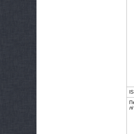
I
П
лі