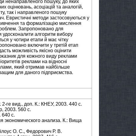
ди ненаправленого пошуку, до яких
их оцінювань, асоціацій та аналогій,
ту, так і направленого пошуку
ач. Евристичні методи застосовуються у
вивчення та формалізацію мислення
проблем. Запропоновано для
и удосконалити алгоритм вибору
ься у чотири етапи й має чітку
ропоновано включити у третій етап
дасть можливість якісно оцінити
показник для кожного виду реклами
іоритетів реклами на відносні
еклами, який отримав найбільше
ращим для даного підприємства.
-ге вид., доп. К.: КНЕУ, 2003. 440 с.
, 2003. 560 с.
 640 с.
ия экономического анализа. К.: Вища
ілоус О. С., Федорович Р. В.