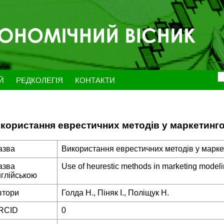
ЕЙ
РЕДКОЛЕГІЯ
КОНТАКТИ
користання еврестичних методів у маркетин
азва
Використання еврестичних методів у марк
азва
Use of heurestic methods in marketing model
нглійською
втори
Голда Н., Піняк І., Поліщук Н.
RCID
0