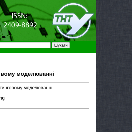
говому моделюванні
етинговому моделюванні
ing