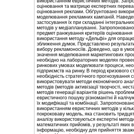
використанням евристичних методів. Запр
оцінювання та матрицю експертних переваг
оцінювання реклами. Обґрунтовано викори
моделювання рекламних кампаній. Наведен
застосування їх при складанні інтегральни
методів у медіаплануванні. Запропонован
предмет ранжування критеріїв оцінювання
використання методу «Дельфі» для опрацюв
зближення думок. Представлено результат
вибору рекламоносіїв. Доведено, що в умов
значення моделювання маркетингових проце
необхідно на лабораторних моделях провес
ринкових умовах моделювати процеси, необх
підприємств на ринку. В період кризового с
необхідність стратегічного прогнозування св
використовувати методи економічного анал
методів (методів активізації творчості, нес
методів генерації варіантів рішень пробле
евристичного пошуку різноманітні й налічуют
їх модифікації та комбінації. Запропонова
використанням евристичних методів у кільк
покроковаву модель, яка становить тридцять
аналізу використовуються експертні методи,
математичних прийомів, у результаті яких 
інформацію, необхідну для прийняття зваж