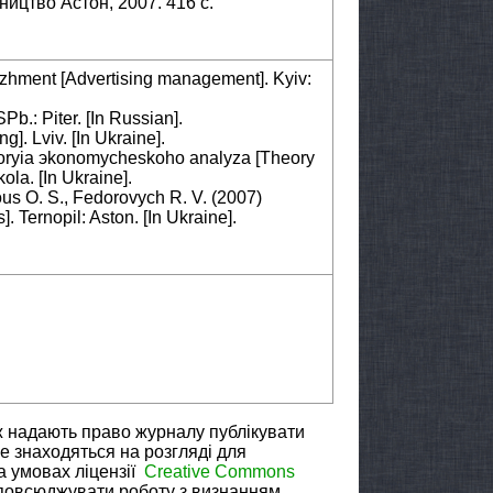
ництво Астон, 2007. 416 с.
dzhment [Advertising management]. Kyiv:
b.: Piter. [In Russian].
]. Lviv. [In Ukraine].
 Teoryia эkonomycheskoho analyza [Theory
ola. [In Ukraine].
us O. S., Fedorovych R. V. (2007)
 Ternopil: Aston. [In Ukraine].
ж надають право журналу публікувати
не знаходяться на розгляді для
а умовах ліцензії
Creative Commons
зповсюджувати роботу з визнанням