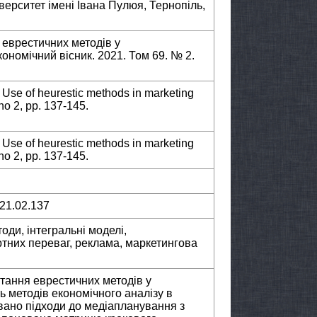
верситет імені Івана Пулюя, Тернопіль,
я еврестичних методів у
номічний вісник. 2021. Том 69. № 2.
. Use of heurestic methods in marketing
no 2, pp. 137-145.
. Use of heurestic methods in marketing
no 2, pp. 137-145.
021.02.137
ди, інтегральні моделі,
тних переваг, реклама, маркетингова
тання еврестичних методів у
 методів економічного аналізу в
вано підходи до медіапланування з