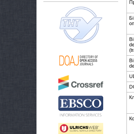
П
Б
о
Bi
de
(t
Bi
de
U
D
К
К