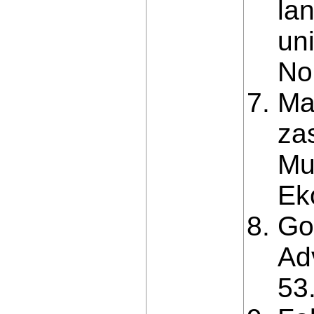
la
uni
No
Ma
za
Mu
Ek
Go
Ad
53