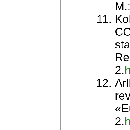
М.
Ko
CO
sta
Re
2.
Arl
rev
«E
2.
h