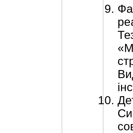
Фа
ре
Те
«М
ст
Ви
ін
Де
Си
со