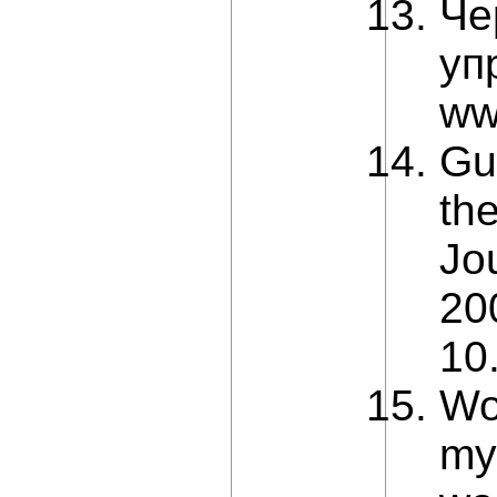
Че
уп
ww
Gu
th
Jo
20
10
Wo
my