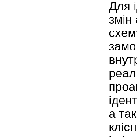
Для 
змін
схем
замо
внут
реал
проа
іден
а та
кліє