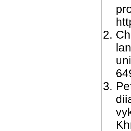
pr
ht
Chu
la
uni
64
Pe
dii
vy
Kh