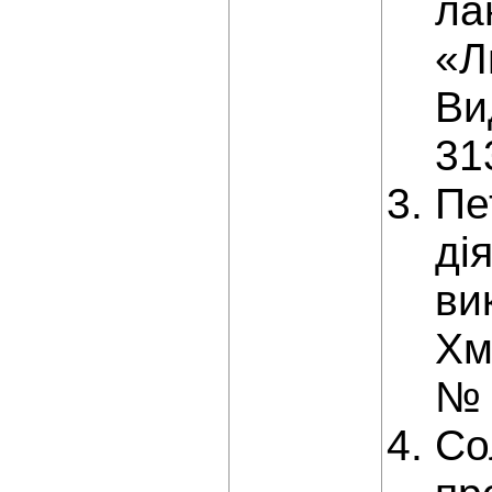
ла
«Л
Ви
31
Пе
ді
ви
Хм
№ 
Со