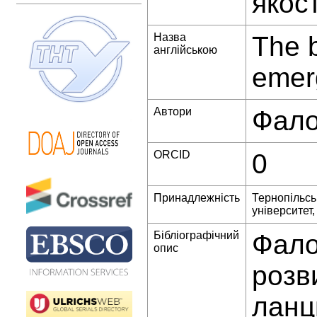
якос
Назва
The 
англійською
emerg
Автори
Фало
ORCID
0
Принадлежність
Тернопільсь
університет,
Бібліографічний
Фало
опис
розв
ланц