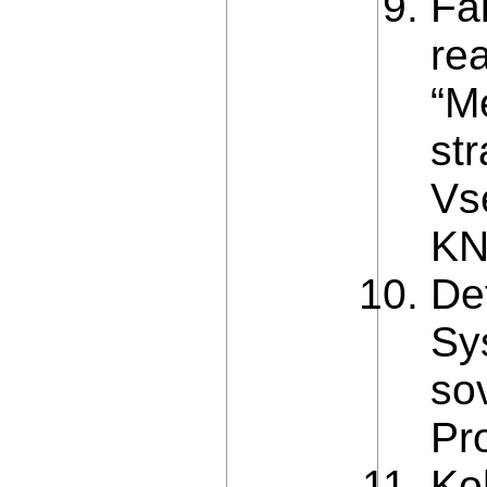
Fa
re
“M
str
Vs
KN
De
Sy
so
Pr
Ko