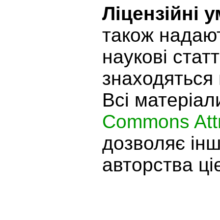
Ліцензійні 
також надают
наукові статт
знаходяться 
Всі матеріал
Commons Attr
дозволяє ін
авторства ціє