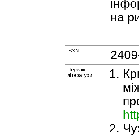
інфо
на ри
ISSN:
2409
Перелік
Кр
літератури
мі
пр
ht
Чу