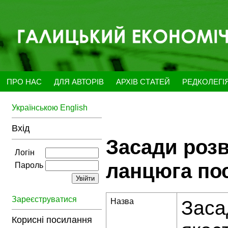
ПРО НАС
ДЛЯ АВТОРІВ
АРХІВ СТАТЕЙ
РЕДКОЛЕГІ
Українською
English
Вхід
Засади розв
Логін
ланцюга пос
Пароль
Зареєструватися
Назва
Заса
Корисні посилання