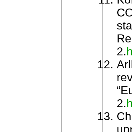
CO
sta
Re
2.
Arl
rev
“E
2.
h
Ch
up