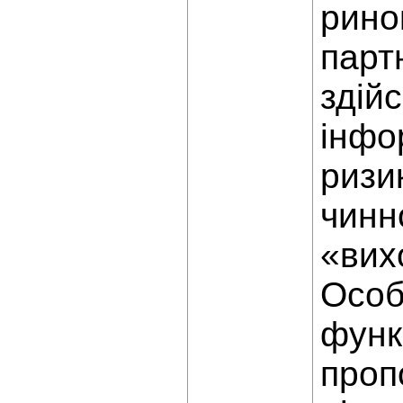
рино
парт
здій
інфо
ризи
чинн
«вих
Особ
функ
проп