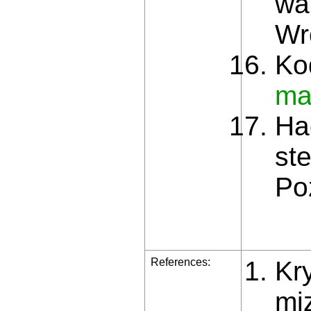
wa
Wr
Ko
ma
Ha
st
Po
References:
Kr
miz