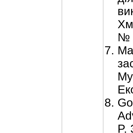
ви
Хм
№ 
Ма
за
Му
Ек
Go
Ad
P.