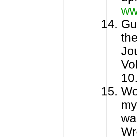
ww
Gu
th
Jo
Vo
10
Wo
my
wa
Wr