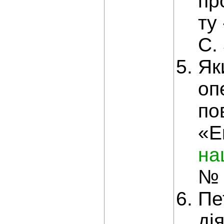
пр
ту
С.
Як
оп
по
«Е
на
№ 
Пе
ді