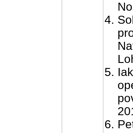
No.
So
pr
Na
Lo
Ia
op
po
20
Pe