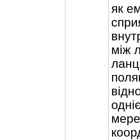
як е
спри
внут
між 
ланц
поля
відн
одні
мере
коор