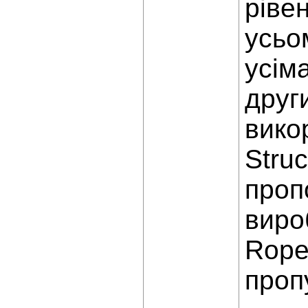
ріве
усьо
усім
друг
вико
Struc
проп
виро
Rope
проп