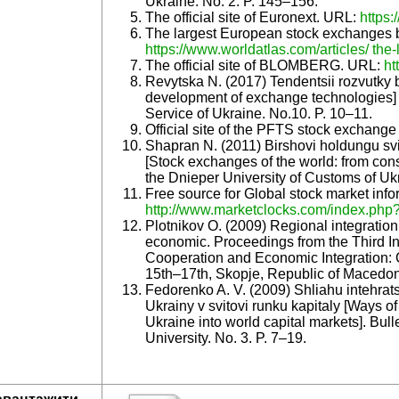
Ukraine. No. 2. P. 145–156.
The official site of Euronext. URL:
https
The largest European stock exchanges by
https://www.worldatlas.com/articles/ the
The official site of BLOMBERG. URL:
ht
Revytska N. (2017) Tendentsii rozvutky b
development of exchange technologies] Bu
Service of Ukraine. No.10. P. 10–11.
Official site of the PFTS stock exchang
Shapran N. (2011) Birshovi holdungu svity
[Stock exchanges of the world: from conso
the Dnieper University of Customs of Ukr
Free source for Global stock market inf
http://www.marketclocks.com/index.php
Plotnikov O. (2009) Regional integration 
economic. Proceedings from the Third I
Cooperation and Economic Integration: 
15th–17th, Skopje, Republic of Macedon
Fedorenko A. V. (2009) Shliahu intehrat
Ukrainy v svitovi runku kapitaly [Ways of 
Ukraine into world capital markets]. Bul
University. No. 3. P. 7–19.