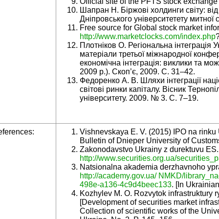
Official site of the PFTS stock exchange
Шапран Н. Біржові холдинги світу: від 
Дніпровського університетету митної с
Free source for Global stock market inf
http://www.marketclocks.com/index.php
Плотніков О. Регіональна інтеграція У
матеріали третьої міжнародної конфер
економічна інтеграція: виклики та мо
2009 р.). Скоп’є, 2009. С. 31–42.
Федоренко А. В. Шляхи інтеграції нац
світові ринки капіталу. Вісник Терноп
університету. 2009. № 3. С. 7–19.
ferences:
Vishnevskaya E. V. (2015) IPO na rinku U
Bulletin of Dnieper University of Custom
Zakonodavstvо Ukrainy z durektuvu ES
http://www.securities.org.ua/securities_
Natsionalnа akademia derzhavnoho yprav
http://academy.gov.ua/ NMKD/library_
498e-a136-4c9d4beec133
. [In Ukrainian
Kozhylev M. O. Rozvytok infrastruktury r
[Development of securities market infra
Collection of scientific works of the Univ