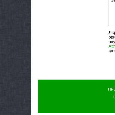
З
Ліц
ори
опу
Att
авт
ПР
Т