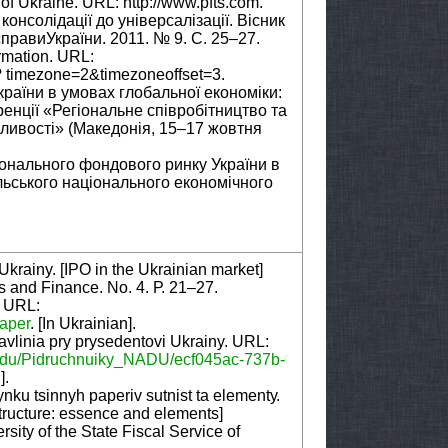
 of Ukraine. URL: http://www.pfts.com.
консолідації до універсалізації. Вісник
правиУкраїни. 2011. № 9. С. 25–27.
ormation. URL:
? timezone=2&timezoneoffset=3.
країни в умовах глобальної економіки:
енції «Регіональне співробітництво та
жливості» (Македонія, 15–17 жовтня
іонального фондового ринку України в
ільського національного економічного
krainy. [IPO in the Ukrainian market]
s and Finance. No. 4. Р. 21–27.
. URL:
paper
. [In Ukrainian].
linia pry prysedentovi Ukrainy. URL:
nadu/Pidruchnuiky_NADU/ecf045ac-737b-
].
ynku tsinnyh paperiv sutnist ta elementу.
structure: essence and elements]
ersity of the State Fiscal Service of