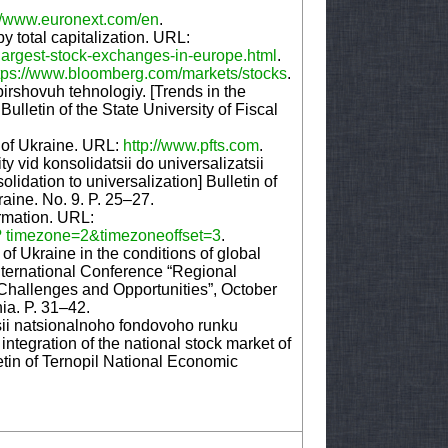
://www.euronext.com/en
.
 total capitalization. URL:
-largest-stock-exchanges-in-europe.html
.
tps://www.bloomberg.com/markets/stocks
.
irshovuh tehnologiy. [Trends in the
lletin of the State University of Fiscal
e of Ukraine. URL:
http://www.pfts.com
.
 vid konsolidatsii do universalizatsii
lidation to universalization] Bulletin of
aine. No. 9. P. 25–27.
ormation. URL:
? timezone=2&timezoneoffset=3
.
of Ukraine in the conditions of global
nternational Conference “Regional
Challenges and Opportunities”, October
ia. P. 31–42.
sii natsionalnoho fondovoho runku
integration of the national stock market of
letin of Ternopil National Economic