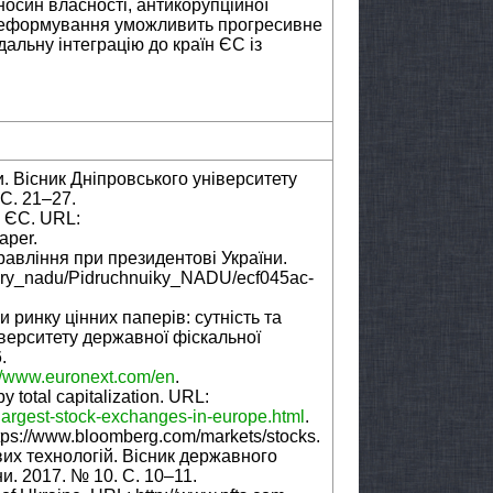
осин власності, антикорупційної
 реформування уможливить прогресивне
альну інтеграцію до країн ЄС із
и. Вісник Дніпровського університету
 С. 21–27.
 ЄС. URL:
aper.
авління при президентові України.
rary_nadu/Pidruchnuiky_NADU/ecf045ac-
 ринку цінних паперів: сутність та
верситету державної фіскальної
.
://www.euronext.com/en
.
 total capitalization. URL:
-largest-stock-exchanges-in-europe.html
.
tps://www.bloomberg.com/markets/stocks.
вих технологій. Вісник державного
и. 2017. № 10. С. 10–11.