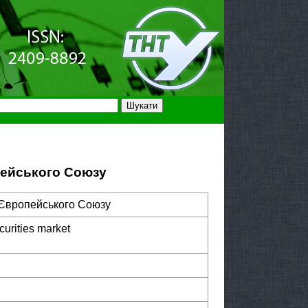
опейського Союзу
в Європейського Союзу
curities market