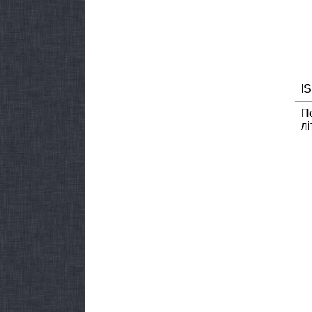
I
П
лі