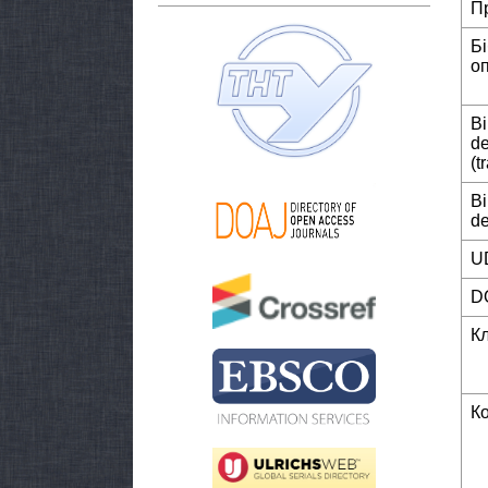
П
Б
о
Bi
de
(t
Bi
de
U
D
К
К