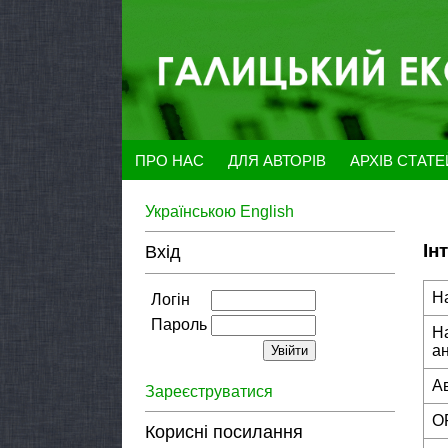
ПРО НАС
ДЛЯ АВТОРІВ
АРХІВ СТАТ
Українською
English
Ін
Вхід
Н
Логін
Пароль
Н
а
А
Зареєструватися
O
Корисні посилання