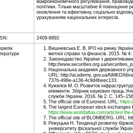
макроекономічного регулювання, правовідн
політики. Тільки масштабне й повноцінне
оновлення та ефективну, соціально відповід
урахуванням національних інтересів.
SSN:
2409-8892
ерелік
Вишневська Е. В. IPO на ринку Україн
тератури
митної справи та фінансів. 2015. № 4.
Законодавство України з директивами
http://www.securities.org.ua/securities_p
Національна академія державного упр
URL: http://academy. gov.ua/NMKD/lib
737b-498e-a136-4c9d4beec133.
Кужелєв М. О. Розвиток інфраструктури
елементи. Збірник наукових праць Уні
служби України. 2016. № 2. С. 145–156
The official site of Euronext. URL:
https
The largest European stock exchanges by
https://www.worldatlas.com/articles/ the
The official site of BLOMBERG. URL: ht
Ревуцька Н. Тенденції розвитку біржо
університету фіскальної служби Україн