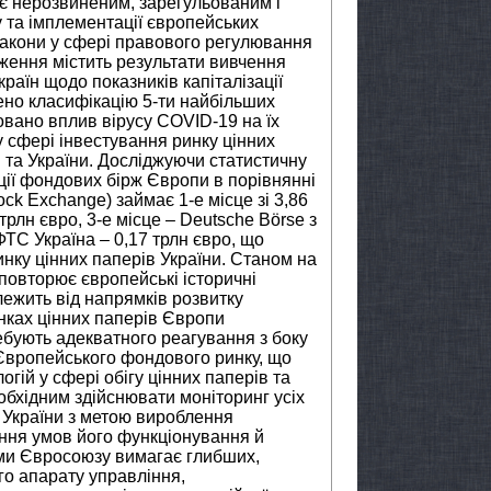
 є нерозвиненим, зарегульованим і
у та імплементації європейських
закони у сфері правового регулювання
дження містить результати вивчення
раїн щодо показників капіталізації
но класифікацію 5-ти найбільших
вано вплив вірусу COVID-19 на їх
у сфері інвестування ринку цінних
та України. Досліджуючи статистичну
ції фондових бірж Європи в порівнянні
ock Exchange) займає 1-е місце зі 3,86
трлн євро, 3-е місце – Deutsche Börse з
ФТС Україна – 0,17 трлн євро, що
инку цінних паперів України. Станом на
 повторює європейські історичні
алежить від напрямків розвитку
нках цінних паперів Європи
бують адекватного реагування з боку
 Європейського фондового ринку, що
ій у сфері обігу цінних паперів та
обхідним здійснювати моніторинг усіх
в України з метою вироблення
ня умов його функціонування й
нами Євросоюзу вимагає глибших,
о апарату управління,