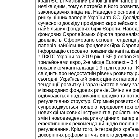
країн ЄС вітчизняний ринок цінних паперів
неліквідним, тому є потреба в його розвитк
законодавчих ініціатив. Наведено основні 
ринку цінних паперів України та ЄС. Дослі
сучасного досвіду провідних європейських к
найбільших фондових бірж Європи. Наведе
фондових Європейських бірж та проаналізо
діяльність. Сформовано основні тенденції 
паперів найбільших фондових бірж Європи 
інформацію стосовно показників капіталіза
з ПФТС України за 2019 рік, LSE (London St
трильйонами євро, 2-е місце Euronext – 3,4 
показником капіталізації 1,9 трлн євро та П
свідчить про недостатній рівень розвитку р
сьогодні, Український ринок цінних паперів
тенденції розвитку, і зараз багато в чому з
міжнародних фондових ринків. Зміни на ри
відбуваються надзвичайно швидко та потре
регулятивних структур. Стрімкий розвиток
супроводжується появою передових технолог
нових фінансових інструментів, роблять не
змін і нововведень на ринку цінних папері
ефективніших рекомендацій щодо поліпшен
регулювання. Крім того, інтеграція з краї
докорінних реформ вітчизняного державног