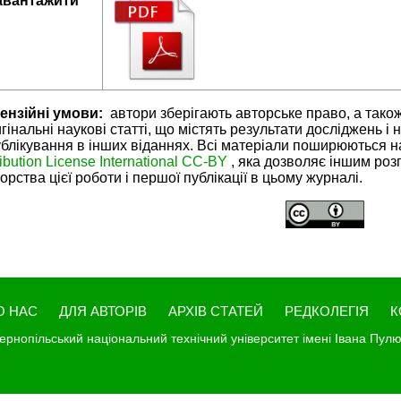
авантажити
ензійні умови:
автори зберігають авторське право, а тако
гінальні наукові статті, що містять результати досліджень і 
блікування в інших віданнях. Всі матеріали поширюються н
ribution License International CC-BY
, яка дозволяє іншим ро
орства цієї роботи і першої публікації в цьому журналі.
О НАС
ДЛЯ АВТОРІВ
АРХІВ СТАТЕЙ
РЕДКОЛЕГІЯ
К
ернопільський національний технічний університет імені Івана Пул