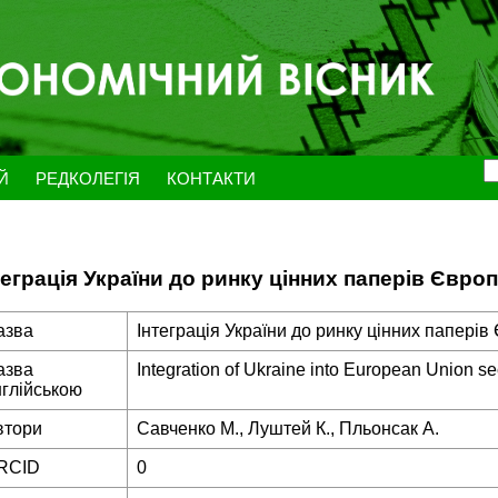
ЕЙ
РЕДКОЛЕГІЯ
КОНТАКТИ
теграція України до ринку цінних паперів Євр
азва
Інтеграція України до ринку цінних папері
азва
Integration of Ukraine into European Union se
нглійською
втори
Савченко М., Луштей К., Пльонсак А.
RCID
0