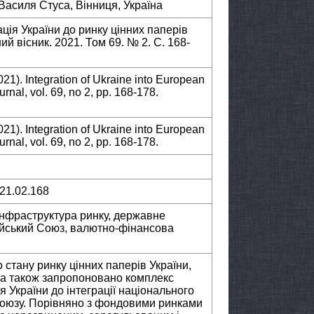
Василя Стуса, Вінниця, Україна
ація України до ринку цінних паперів
й вісник. 2021. Том 69. № 2. С. 168-
021). Integration of Ukraine into European
rnal, vol. 69, no 2, pp. 168-178.
021). Integration of Ukraine into European
rnal, vol. 69, no 2, pp. 168-178.
021.02.168
 інфраструктура ринку, державне
ейський Союз, валютно-фінансова
стану ринку цінних паперів України,
 а також запропоновано комплекс
я України до інтеграції національного
Союзу. Порівняно з фондовими ринками