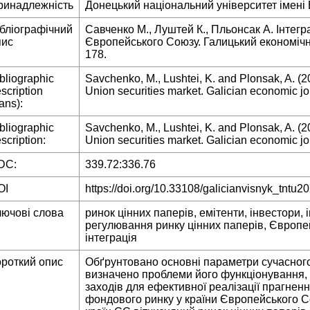
ринадлежність
Донецький національний університет імені 
ібліографічний
Савченко М., Луштей К., Пльонсак А. Інтегр
пис
Європейського Союзу. Галицький економічни
178.
bliographic
Savchenko, M., Lushtei, K. and Plonsak, A. (2
scription
Union securities market. Galician economic jou
rans):
bliographic
Savchenko, M., Lushtei, K. and Plonsak, A. (2
scription:
Union securities market. Galician economic jou
DC:
339.72:336.76
OI
https://doi.org/10.33108/galicianvisnyk_tntu2
лючові слова
ринок цінних паперів, емітенти, інвестори,
регулювання ринку цінних паперів, Європ
інтеграція
ороткий опис
Обґрунтовано основні параметри сучасного 
визначено проблеми його функціонування,
заходів для ефективної реалізації прагненн
фондового ринку у країни Європейського 