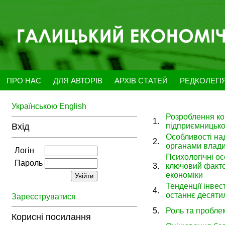
ПРО НАС
ДЛЯ АВТОРІВ
АРХІВ СТАТЕЙ
РЕДКОЛЕГІ
Українською
English
Розроблення ко
1.
Вхід
підприємницької
Особливості на
2.
органами влад
Логін
Психологічні ос
Пароль
3.
ключовий факто
економіки
Тенденції інвес
4.
останнє десяти
Зареєструватися
5.
Роль та пробле
Корисні посилання