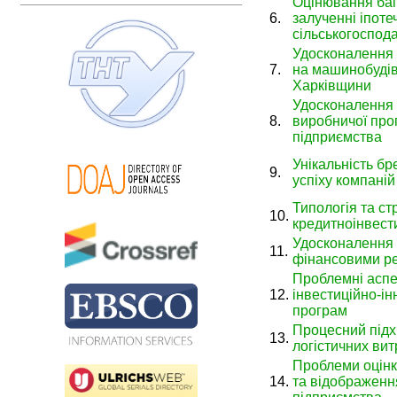
Оцінювання баг
6.
залученні іпоте
сільськогоспод
Удосконалення 
7.
на машинобудів
Харківщини
Удосконалення
8.
виробничої про
підприємства
Унікальність бр
9.
успіху компаній
Типологія та ст
10.
кредитноінвести
Удосконалення 
11.
фінансовими ре
Проблемні аспе
12.
інвестиційно-ін
програм
Процесний підхі
13.
логістичних ви
Проблеми оцінки
14.
та відображення