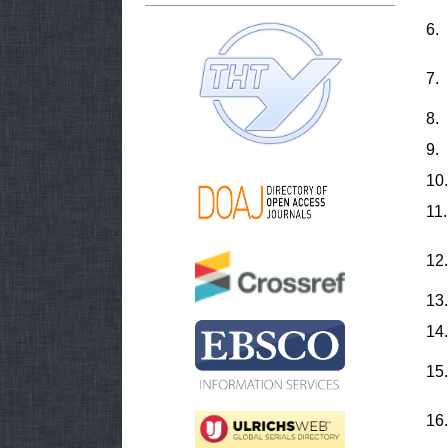
6.
7.
8.
9.
10.
11.
12.
13.
14.
15.
16.