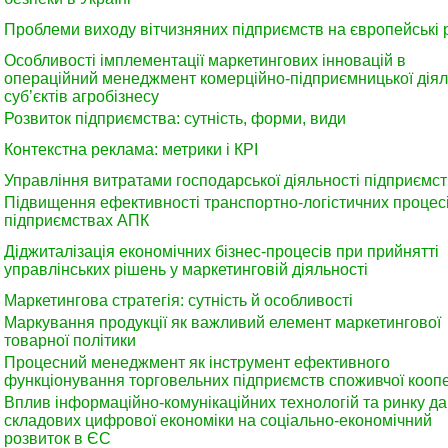
Проблеми виходу вітчизняних підприємств на європейські 
Особливості імплементації маркетингових інновацій в
операційний менеджмент комерційно-підприємницької діял
суб’єктів агробізнесу
Розвиток підприємства: сутність, форми, види
Контекстна реклама: метрики і КРІ
Управління витратами господарської діяльності підприємс
Підвищення ефективності транспортно-логістичних процесі
підприємствах АПК
Діджиталізація економічних бізнес-процесів при прийнятті
управлінських рішень у маркетинговій діяльності
Маркетингова стратегія: сутність й особливості
Маркування продукції як важливий елемент маркетингової
товарної політики
Процесний менеджмент як інструмент ефективного
функціонування торговельних підприємств споживчої коопе
Вплив інформаційно-комунікаційних технологій та ринку да
складових цифрової економіки на соціально-економічний
розвиток в ЄС