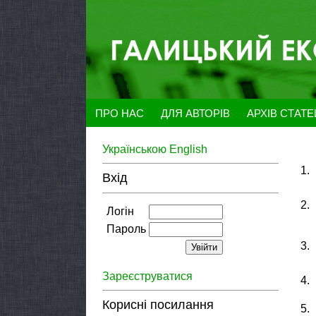
ПРО НАС
ДЛЯ АВТОРІВ
АРХІВ СТАТ
Українською
English
1.
Вхід
2.
Логін
Пароль
3.
Зареєструватися
4.
Корисні посилання
5.