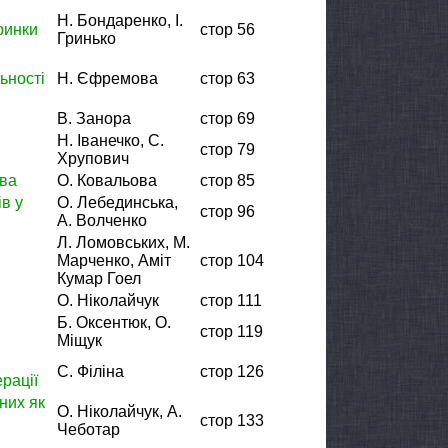
Н. Бондаренко, І.
ринки
стор 56
Гринько
ьності
Н. Єфремова
стор 63
В. Занора
стор 69
Н. Іванечко, С.
стор 79
Хрупович
тва
О. Ковальова
стор 85
в у
О. Лебединська,
стор 96
А. Волченко
Л. Ломовських, М.
Марченко, Аміт
стор 104
Кумар Гоел
О. Ніколайчук
стор 111
Б. Оксентюк, О.
стор 119
Міщук
С. Філіна
стор 126
рації
них як
О. Ніколайчук, А.
стор 133
Чеботар