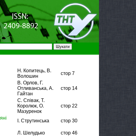
Н. Копитець, В.
стор 7
Волошин
В. Орлов, Г.
Отливанська, А.
стор 14
Гайтан
С. Співак, Т.
Королюк, О.
стор 22
Мазуренок
яні
І. Струтинська
стор 30
Л. Шелудько
стор 46