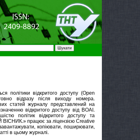
 політики відкритого доступу (Open
товно відразу після виходу номера.
вих статей журналу представлений на
изначенню відкритого доступу від BOAI.
шістю політик відкритого доступу та
ІСНИК.» працює за ліцензією Creative
, завантажувати, копіювати, поширювати,
атті в цьому журналі.