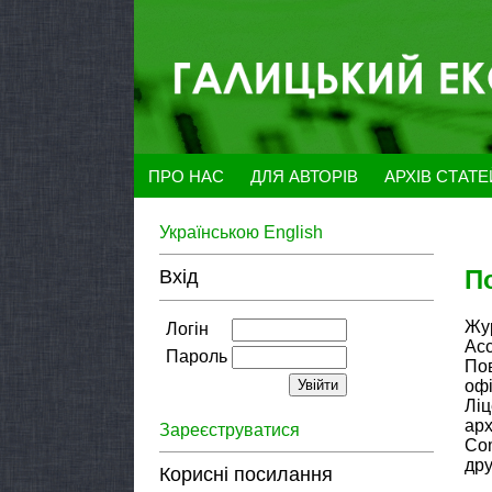
ПРО НАС
ДЛЯ АВТОРІВ
АРХІВ СТАТ
Українською
English
П
Вхід
Жу
Логін
Ac
Пароль
По
офі
Лі
ар
Зареєструватися
Com
дру
Корисні посилання