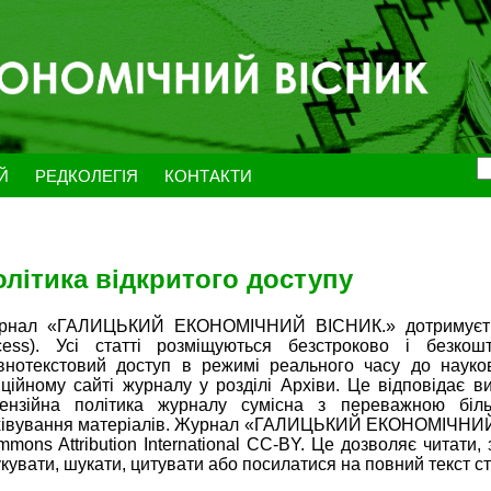
ЕЙ
РЕДКОЛЕГІЯ
КОНТАКТИ
олітика відкритого доступу
рнал «ГАЛИЦЬКИЙ ЕКОНОМІЧНИЙ ВІСНИК.» дотримується
cess). Усі статті розміщуються безстроково і безкош
внотекстовий доступ в режимі реального часу до науко
ційному сайті журналу у розділі Архіви. Це відповідає в
цензійна політика журналу сумісна з переважною біль
хівування матеріалів. Журнал «ГАЛИЦЬКИЙ ЕКОНОМІЧНИЙ В
mons Attribution International CC-BY. Це дозволяє читати
кувати, шукати, цитувати або посилатися на повний текст ст